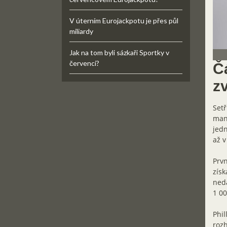
V úterním Eurojackpotu je přes půl
miliardy
Jak na tom byli sázkaři Sportky v
červenci?
Č
zv
Setř
manž
jedn
až v
Prvn
získ
nedá
1 00
Phil
rozh