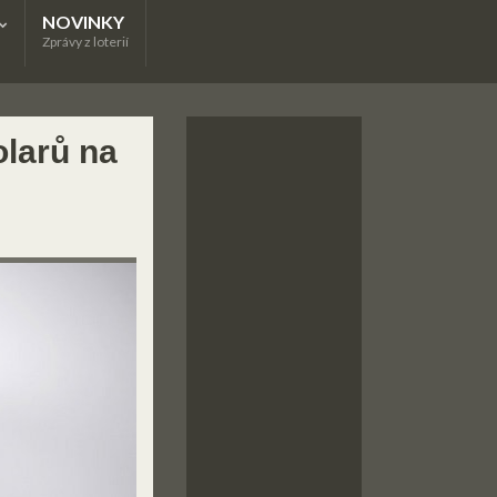
NOVINKY
Zprávy z loterií
olarů na