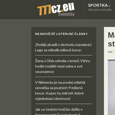
SPORTKA
Aktuální výsledky
M
NEJNOVĚJŠÍ LOTERIJNÍ ČLÁNKY
st
Zloději ukradli z obchodu stavebnici
Lego za několik milionů korun
Od
7
Žena z Ohia vyhrála v loterii. Výhru
hodlá rozdělit mezi sebe a své
sourozence
V Německu je na prodej odlehlá
vesnička za pouhých 9 milionů
korun. Kupec by měl mít dobré
vyjednávací vlastnosti
Jak se českým hráčům dařilo v
červencovém Eurojackpotu?