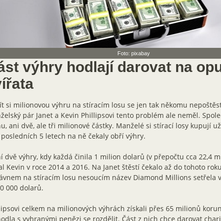
Foto: pixabay
ást výhry hodlají darovat na op
ířata
ít si milionovou výhru na stíracím losu se jen tak někomu nepoštěs
elský pár Janet a Kevin Phillipsovi tento problém ale neměl. Společ
u, ani dvě, ale tři milionové částky. Manželé si stírací losy kupují už
 posledních 5 letech na ně čekaly obří výhry.
í dvě výhry, kdy každá činila 1 milion dolarů (v přepočtu cca 22,4 m
al Kevin v roce 2014 a 2016. Na Janet štěstí čekalo až do tohoto roku
vnem na stíracím losu nesoucím název Diamond Millions setřela vý
0 000 dolarů.
lipsovi celkem na milionových výhrách získali přes 65 milionů korun
odla s vyhranými penězi se rozdělit. Část z nich chce darovat char