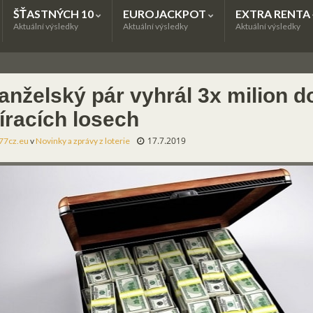
ŠŤASTNÝCH 10
EUROJACKPOT
EXTRA RENTA
Aktuální výsledky
Aktuální výsledky
Aktuální výsledky
anželský pár vyhrál 3x milion d
íracích losech
17.7.2019
77cz.eu
v
Novinky a zprávy z loterie