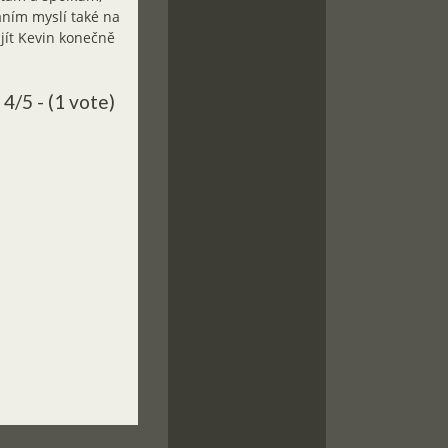
áním myslí také na
jít Kevin konečně
4/5 - (1 vote)