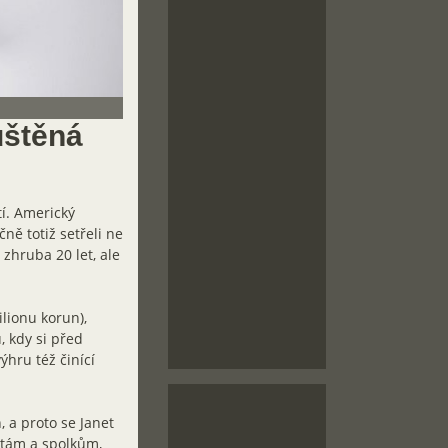
uštěná
tí. Americký
ně totiž setřeli ne
 zhruba 20 let, ale
ilionu korun),
, kdy si před
hru též činící
, a proto se Janet
itám a spolkům,