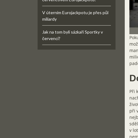
V úterním Eurojackpotu je přes půl
miliardy
Jak na tom byli sázkaři Sportky v
Poku
červenci?
možn
manž
mili
pad
D
Při 
nach
živo
při 
nejb
sděl
v lo
nemo