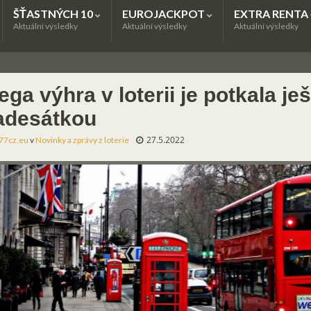
ŠŤASTNÝCH 10
EUROJACKPOT
EXTRA RENTA
Aktuální výsledky
Aktuální výsledky
Aktuální výsledky
ga výhra v loterii je potkala je
adesátkou
27.5.2022
77cz.eu
v
Novinky a zprávy z loterie