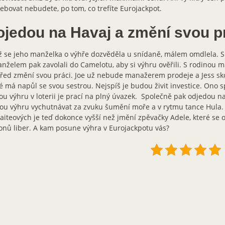
ebovat nebudete, po tom, co trefíte Eurojackpot.
ojedou na Havaj a změní svou p
ž se jeho manželka o výhře dozvěděla u snídaně, málem omdlela. 
nželem pak zavolali do Camelotu, aby si výhru ověřili. S rodinou ma
ed změní svou práci. Joe už nebude manažerem prodeje a Jess skon
é má napůl se svou sestrou. Nejspíš je budou živit investice. Ono s
ou výhru v loterii je prací na plný úvazek. Společně pak odjedou na
ou výhru vychutnávat za zvuku šumění moře a v rytmu tance Hula.
iteových je teď dokonce vyšší než jmění zpěvačky Adele, které se
onů liber. A kam posune výhra v Eurojackpotu vás?