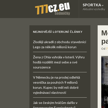
SPORTKA
Aktuální výsledky
Me
NEJNOVĚJŠÍ LOTERIJNÍ ČLÁNKY
p
Zloději ukradli z obchodu stavebnici
Lego za několik milionů korun
Od
7
Žena z Ohia vyhrála v loterii. Výhru
hodlá rozdělit mezi sebe a své
sourozence
V Německu je na prodej odlehlá
vesnička za pouhých 9 milionů
korun. Kupec by měl mít dobré
vyjednávací vlastnosti
Jak se českým hráčům dařilo v
červencovém Eurojackpotu?