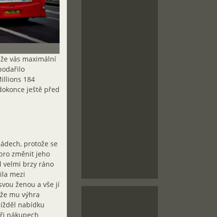
, že vás maximální
podařilo
illions 184
, dokonce ještě před
zádech, protože se
bro změnit jeho
l velmi brzy ráno
lila mezi
svou ženou a vše jí
tože mu výhra
jížděl nabídku
 při nákupech