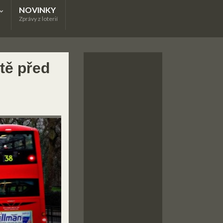
NOVINKY
Zprávy z loterií
ště před