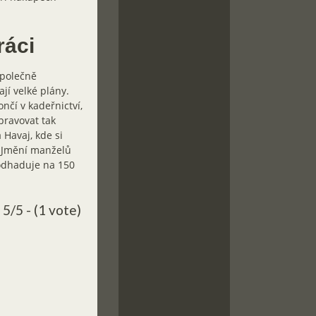
ráci
Společně
jí velké plány.
čí v kadeřnictví,
pravovat tak
 Havaj, kde si
 Jmění manželů
 odhaduje na 150
5/5 - (1 vote)