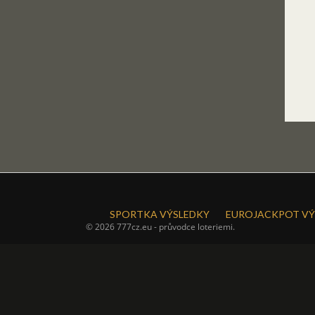
SPORTKA VÝSLEDKY
EUROJACKPOT VÝ
© 2026 777cz.eu - průvodce loteriemi.