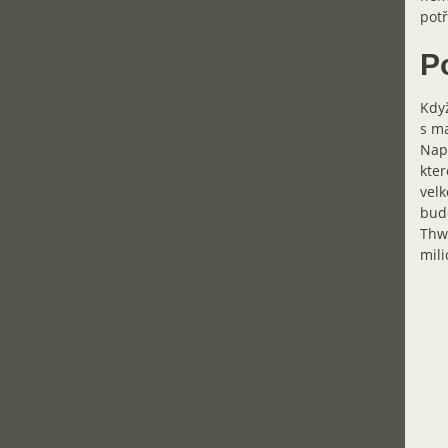
potř
P
Kdy
s ma
Např
kter
velk
bud
Thwa
mili