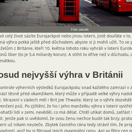
Foto: pexels
d celý život sázíte Eurojackpot nebo jinou loterii, jistě doufáte v to
á výhra potká ještě před důchodem, abyste si ji mohli užít. To se 
elům z Británie, kteří 10. května tohoto roku vyhráli v loterii EuroM
onů liber (to je 5,4 miliardy korun). A stihli to dříve než v důchodu
esátkou.
osud nejvyšší výhra v Británii
kontrole výherních výsledků Eurojackpotu snad každého zamrazí v 
ází těsně před okamžikem, který může v případě velké výhry nado
t. Mrazení v zádech měl i Brit Joe Thwaite, který se o výhře dozvědě
venčení psů. Po zjištění, že ho i jeho manželku výhra v loterii vystře
ohatší lidi v zemi, nevěděl, co má dělat. Chtěl utíkat domů, zatřást 
it. Jenže pak si uvědomil, že svou ženu nechce budit tak brzy, pro
terii už nikam neuteče. Zbytek časného rána tedy strávil tím, že pro
vitostí, aniž by si filtroval jejich maximální cenu. Ani vy filtry cen