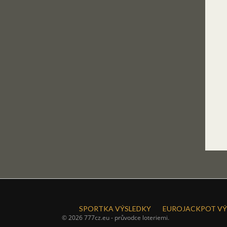
SPORTKA VÝSLEDKY
EUROJACKPOT VÝ
© 2026 777cz.eu - průvodce loteriemi.