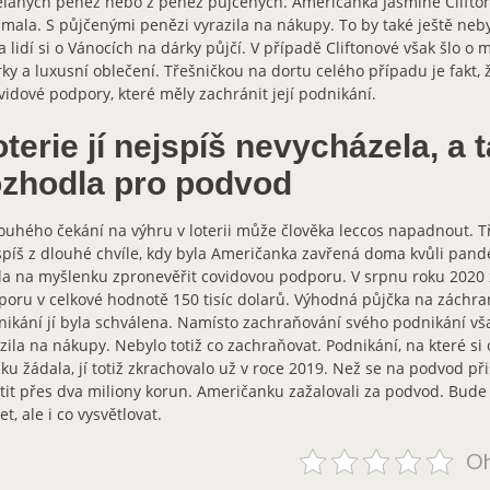
laných peněz nebo z peněz půjčených. Američanka Jasmine Cliftono
mala. S půjčenými penězi vyrazila na nákupy. To by také ještě neby
 lidí si o Vánocích na dárky půjčí. V případě Cliftonové však šlo o 
ky a luxusní oblečení. Třešničkou na dortu celého případu je fakt, 
vidové podpory, které měly zachránit její podnikání.
terie jí nejspíš nevycházela, a 
ozhodla pro podvod
ouhého čekání na výhru v loterii může člověka leccos napadnout. T
píš z dlouhé chvíle, kdy byla Američanka zavřená doma kvůli pand
la na myšlenku zpronevěřit covidovou podporu. V srpnu roku 2020 
oru v celkové hodnotě 150 tisíc dolarů. Výhodná půjčka na záchra
ikání jí byla schválena. Namísto zachraňování svého podnikání v
zila na nákupy. Nebylo totiž co zachraňovat. Podnikání, na které s
ku žádala, jí totiž zkrachovalo už v roce 2019. Než se na podvod přiš
tit přes dva miliony korun. Američanku zažalovali za podvod. Bude
et, ale i co vysvětlovat.
Oh