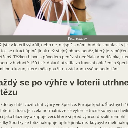
Foto: pixabay
ž jste v loterii vyhráli, nebo ne, nejspíš s námi budete souhlasit v j
tce se utrácí úplně jinak než stejný obnos peněz, který je zapůjčen
třený. Těžkou hlavu s původem peněz si nedělala Američanka, kte
oru v hodnotě 150 tisíc dolarů utratila za luxusní oblečení a šperk
milionu korun, které měla použít na záchranu svého podnikání.
ždý se po výhře v loterii utrhn
etězu
kdo by chtěl zažít chuť výhry ve Sportce, Eurojackpotu, Šťastných 1
 loterii či losu. Je zcela normální, že se výherce tučné sumy na chvíl
cí jako bláznivý a kupuje věci, které si před výhrou dovolit nemohl.
edky Sportky se totiž nakupuje úplně jinak, než kdybyste měli naku