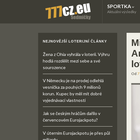
SPORTKA
Aktuální výsledky
M
NEJNOVĚJŠÍ LOTERIJNÍ ČLÁNKY
A
Žena z Ohia vyhrála v loterii. Výhru
hodlá rozdělit mezi sebe a své
lo
sourozence
Od
7
V Německu je na prodej odlehlá
vesnička za pouhých 9 milionů
korun. Kupec by měl mít dobré
vyjednávací vlastnosti
Jak se českým hráčům dařilo v
červencovém Eurojackpotu?
V úterním Eurojackpotu je přes půl
miliardy