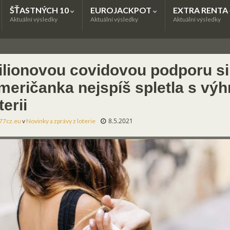
ŠŤASTNÝCH 10
EUROJACKPOT
EXTRA RENTA
Aktuální výsledky
Aktuální výsledky
Aktuální výsledky
ilionovou covidovou podporu si
meričanka nejspíš spletla s výh
terii
8.5.2021
77cz.eu
v
Novinky a zprávy z loterie