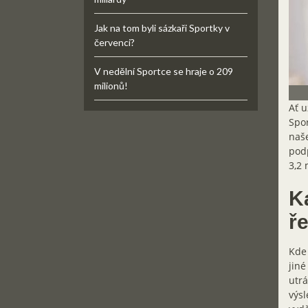
Jak na tom byli sázkaři Sportky v
červenci?
V nedělní Sportce se hraje o 209
milionů!
Ať u
Spor
naše
podp
3,2 
Ka
ř
Kde 
jiné
utrá
výsl