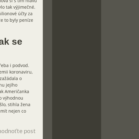
vá si s tím hlavu
lo tak výjimečné.
milionové účty za
že to byly peníze
tak se
řeba i podvod.
emii koronaviru,
zažádala o
nu jejího
šak Američanka
i o výhodnou
lo, stihla žena
 mít nejen co
odnoťte post