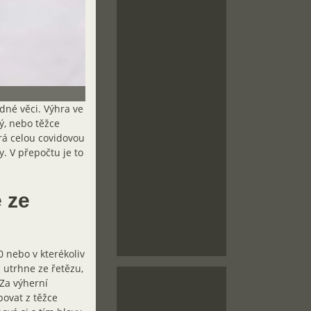
edné věci. Výhra ve
ý, nebo těžce
rá celou covidovou
y. V přepočtu je to
e ze
0 nebo v kterékoliv
i utrhne ze řetězu,
 Za výherní
povat z těžce