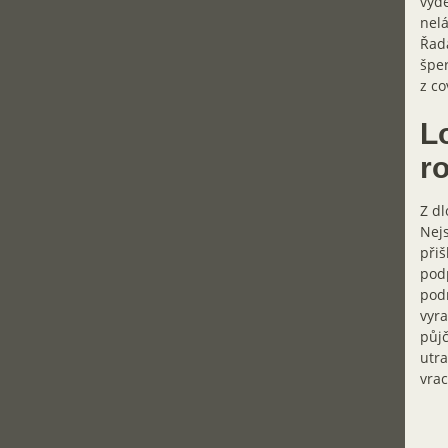
vydě
nelá
Řada
šper
z co
Lo
r
Z dl
Nejs
přiš
podp
podn
vyra
půjč
utra
vrac