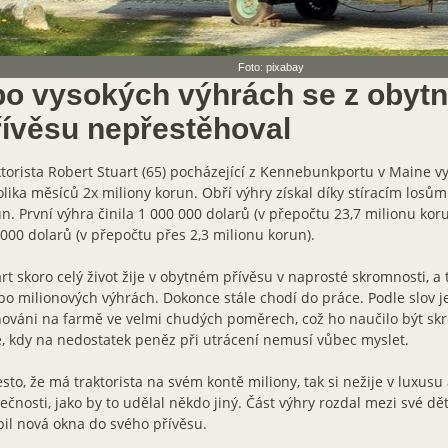
Foto: pixabay
 po vysokých výhrách se z obyt
řívěsu nepřestěhoval
torista Robert Stuart (65) pocházející z Kennebunkportu v Maine 
lika měsíců 2x miliony korun. Obří výhry získal díky stíracím losů
n. První výhra činila 1 000 000 dolarů (v přepočtu 23,7 milionu koru
000 dolarů (v přepočtu přes 2,3 milionu korun).
rt skoro celý život žije v obytném přívěsu v naprosté skromnosti, a
po milionových výhrách. Dokonce stále chodí do práce. Podle slov je
ováni na farmě ve velmi chudých poměrech, což ho naučilo být skr
, kdy na nedostatek peněz při utrácení nemusí vůbec myslet.
esto, že má traktorista na svém kontě miliony, tak si nežije v luxusu
ečnosti, jako by to udělal někdo jiný. Část výhry rozdal mezi své děti
il nová okna do svého přívěsu.