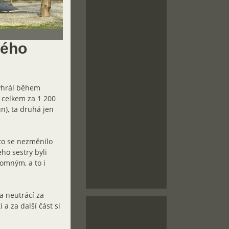
ného
vyhrál během
m celkem za 1 200
n), ta druhá jen
 to se nezměnilo
ho sestry byli
omným, a to i
 a neutrácí za
 a za další část si