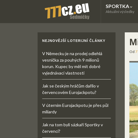
SPORTKA
Aktuální výsledky
M
NEJNOVĚJŠÍ LOTERIJNÍ ČLÁNKY
Od
7
V Německu je na prodej odlehlá
vesnička za pouhých 9 milionů
korun. Kupec by měl mít dobré
vyjednávací vlastnosti
Jak se českým hráčům dařilo v
červencovém Eurojackpotu?
V úterním Eurojackpotu je přes půl
miliardy
Jak na tom byli sázkaři Sportky v
červenci?