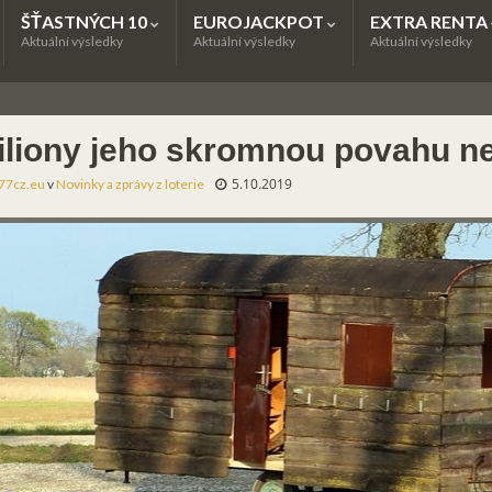
ŠŤASTNÝCH 10
EUROJACKPOT
EXTRA RENTA
Aktuální výsledky
Aktuální výsledky
Aktuální výsledky
iliony jeho skromnou povahu n
5.10.2019
77cz.eu
v
Novinky a zprávy z loterie