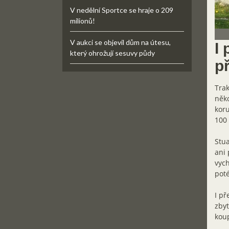
V nedělní Sportce se hraje o 209
milionů!
V aukci se objevil dům na útesu,
I
který ohrožují sesuvy půdy
p
Trak
něko
koru
100 
Stua
ani 
vych
poté
I př
zbyt
koup