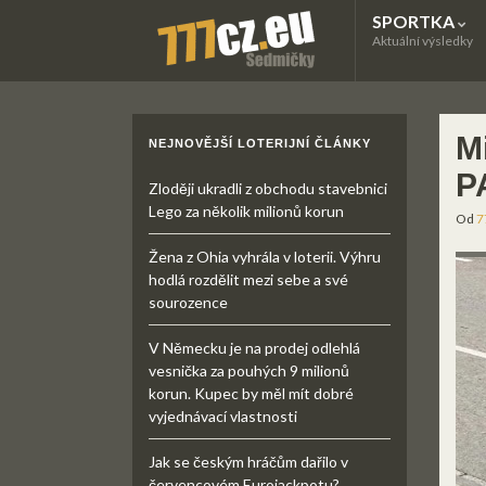
SPORTKA
Aktuální výsledky
M
NEJNOVĚJŠÍ LOTERIJNÍ ČLÁNKY
P
Zloději ukradli z obchodu stavebnici
Lego za několik milionů korun
Od
7
Žena z Ohia vyhrála v loterii. Výhru
hodlá rozdělit mezi sebe a své
sourozence
V Německu je na prodej odlehlá
vesnička za pouhých 9 milionů
korun. Kupec by měl mít dobré
vyjednávací vlastnosti
Jak se českým hráčům dařilo v
červencovém Eurojackpotu?