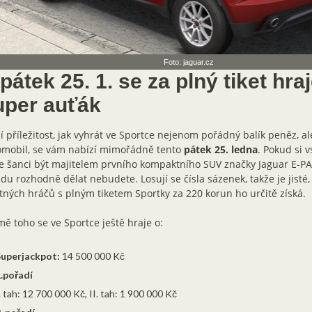
Foto: jaguar.cz
pátek 25. 1. se za plný tiket hra
uper auťák
í příležitost, jak vyhrát ve Sportce nejenom pořádný balík peněz, al
omobil, se vám nabízí mimořádně tento
pátek 25. ledna
. Pokud si v
 šanci být majitelem prvního kompaktního SUV značky Jaguar E-PA
du rozhodně dělat nebudete. Losují se čísla sázenek, takže je jisté,
tných hráčů s plným tiketem Sportky za 220 korun ho určitě získá.
ě toho se ve Sportce ještě hraje o:
uperjackpot:
14 500 000 Kč
.pořadí
. tah: 12 700 000 Kč, II. tah: 1 900 000 Kč