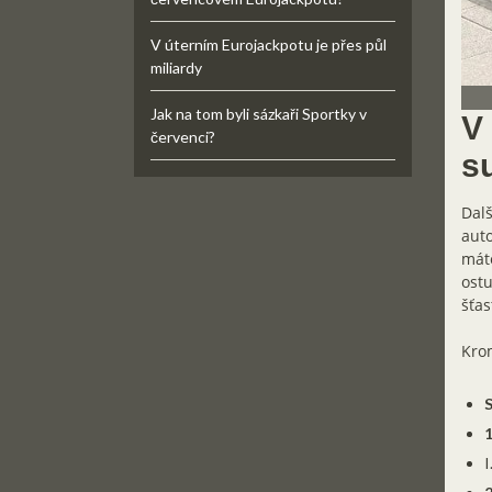
V úterním Eurojackpotu je přes půl
miliardy
Jak na tom byli sázkaři Sportky v
V 
červenci?
s
Dalš
aut
máte
ostu
šťas
Krom
S
1
I