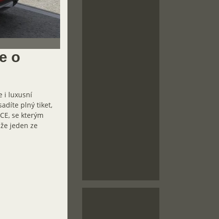
je o
e i luxusní
sadíte plný tiket,
CE, se kterým
 že jeden ze