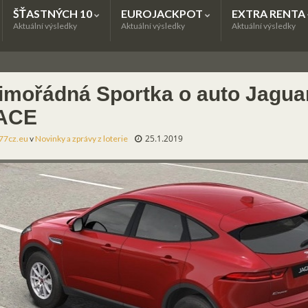
ŠŤASTNÝCH 10
EUROJACKPOT
EXTRA RENTA
Aktuální výsledky
Aktuální výsledky
Aktuální výsledky
imořádná Sportka o auto Jaguar
ACE
25.1.2019
77cz.eu
v
Novinky a zprávy z loterie