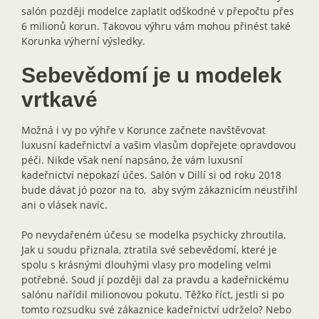
salón později modelce zaplatit odškodné v přepočtu přes
6 milionů korun. Takovou výhru vám mohou přinést také
Korunka výherní výsledky.
Sebevědomí je u modelek
vrtkavé
Možná i vy po výhře v Korunce začnete navštěvovat
luxusní kadeřnictví a vašim vlasům dopřejete opravdovou
péči. Nikde však není napsáno, že vám luxusní
kadeřnictví nepokazí účes. Salón v Dillí si od roku 2018
bude dávat jó pozor na to, aby svým zákaznicím neustřihl
ani o vlásek navíc.
Po nevydařeném účesu se modelka psychicky zhroutila.
Jak u soudu přiznala, ztratila své sebevědomí, které je
spolu s krásnými dlouhými vlasy pro modeling velmi
potřebné. Soud jí později dal za pravdu a kadeřnickému
salónu nařídil milionovou pokutu. Těžko říct, jestli si po
tomto rozsudku své zákaznice kadeřnictví udrželo? Nebo