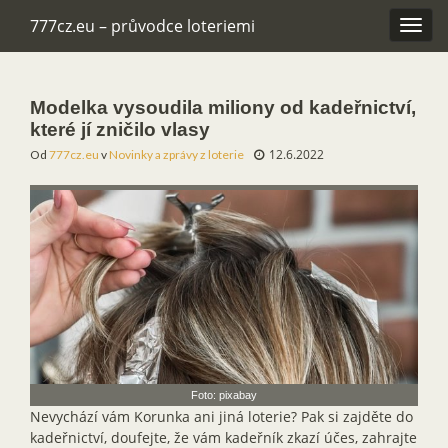
777cz.eu – průvodce loteriemi
Rozba
navig
Modelka vysoudila miliony od kadeřnictví,
které jí zničilo vlasy
12.6.2022
Od
777cz.eu
v
Novinky a zprávy z loterie
Foto: pixabay
Nevychází vám Korunka ani jiná loterie? Pak si zajděte do
kadeřnictví, doufejte, že vám kadeřník zkazí účes, zahrajte