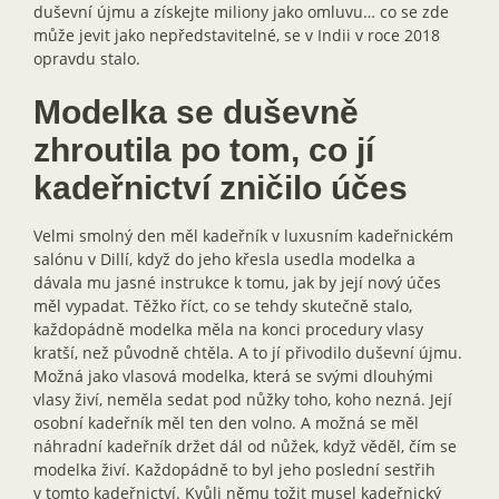
duševní újmu a získejte miliony jako omluvu… co se zde
může jevit jako nepředstavitelné, se v Indii v roce 2018
opravdu stalo.
Modelka se duševně
zhroutila po tom, co jí
kadeřnictví zničilo účes
Velmi smolný den měl kadeřník v luxusním kadeřnickém
salónu v Dillí, když do jeho křesla usedla modelka a
dávala mu jasné instrukce k tomu, jak by její nový účes
měl vypadat. Těžko říct, co se tehdy skutečně stalo,
každopádně modelka měla na konci procedury vlasy
kratší, než původně chtěla. A to jí přivodilo duševní újmu.
Možná jako vlasová modelka, která se svými dlouhými
vlasy živí, neměla sedat pod nůžky toho, koho nezná. Její
osobní kadeřník měl ten den volno. A možná se měl
náhradní kadeřník držet dál od nůžek, když věděl, čím se
modelka živí. Každopádně to byl jeho poslední sestřih
v tomto kadeřnictví. Kvůli němu tožit musel kadeřnický