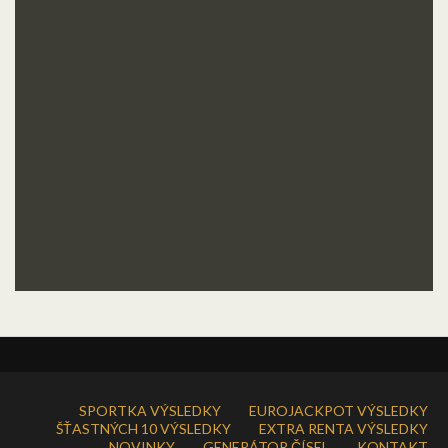
SPORTKA VÝSLEDKY
EUROJACKPOT VÝSLEDKY
ŠŤASTNÝCH 10 VÝSLEDKY
EXTRA RENTA VÝSLEDKY
NOVINKY
GENERÁTOR ČÍSEL
KONTAKT