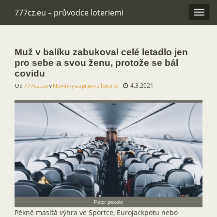
777cz.eu – průvodce loteriemi
Rozba
navig
Muž v balíku zabukoval celé letadlo jen
pro sebe a svou ženu, protože se bál
covidu
4.3.2021
Od
777cz.eu
v
Novinky a zprávy z loterie
Foto: pexels
Pěkně masitá výhra ve Sportce, Eurojackpotu nebo