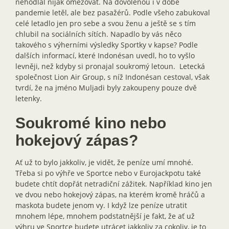
nehodlal nijak omezovat. Na dovolenou i v době
pandemie letěl, ale bez pasažérů. Podle všeho zabukoval
celé letadlo jen pro sebe a svou ženu a ještě se s tím
chlubil na sociálních sítích. Napadlo by vás něco
takového s výherními výsledky Sportky v kapse? Podle
dalších informací, které Indonésan uvedl, ho to vyšlo
levněji, než kdyby si pronajal soukromý letoun. Letecká
společnost Lion Air Group, s níž Indonésan cestoval, však
tvrdí, že na jméno Muljadi byly zakoupeny pouze dvě
letenky.
Soukromé kino nebo
hokejový zápas?
Ať už to bylo jakkoliv, je vidět, že peníze umí mnohé.
Třeba si po výhře ve Sportce nebo v Eurojackpotu také
budete chtít dopřát netradiční zážitek. Například kino jen
ve dvou nebo hokejový zápas, na kterém kromě hráčů a
maskota budete jenom vy. I když lze peníze utratit
mnohem lépe, mnohem podstatnější je fakt, že ať už
výhru ve Sportce budete utrácet jakkoliv za cokoliv, je to