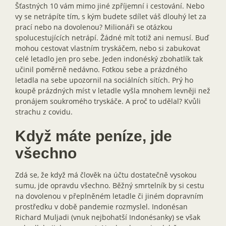
Šťastných 10 vám mimo jiné zpříjemní i cestování. Nebo
vy se netrápíte tím, s kým budete sdílet váš dlouhý let za
prací nebo na dovolenou? Milionáři se otázkou
spolucestujících netrápí. Žádné mít totiž ani nemusí. Buď
mohou cestovat vlastním tryskáčem, nebo si zabukovat
celé letadlo jen pro sebe. Jeden indonéský zbohatlík tak
učinil poměrně nedávno. Fotkou sebe a prázdného
letadla na sebe upozornil na sociálních sítích. Prý ho
koupě prázdných míst v letadle vyšla mnohem levněji než
pronájem soukromého tryskáče. A proč to udělal? Kvůli
strachu z covidu.
Když máte peníze, jde
všechno
Zdá se, že když má člověk na účtu dostatečně vysokou
sumu, jde opravdu všechno. Běžný smrtelník by si cestu
na dovolenou v přeplněném letadle či jiném dopravním
prostředku v době pandemie rozmyslel. Indonésan
Richard Muljadi (vnuk nejbohatší Indonésanky) se však