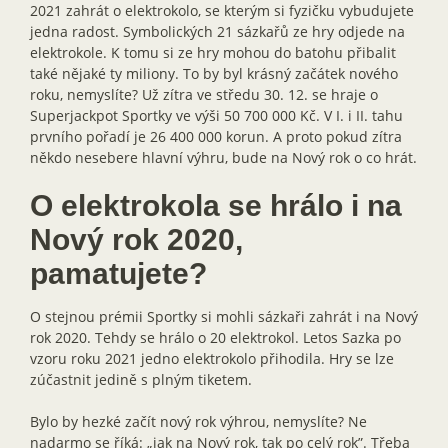
2021 zahrát o elektrokolo, se kterým si fyzičku vybudujete
jedna radost. Symbolických 21 sázkařů ze hry odjede na
elektrokole. K tomu si ze hry mohou do batohu přibalit
také nějaké ty miliony. To by byl krásný začátek nového
roku, nemyslíte? Už zítra ve středu 30. 12. se hraje o
Superjackpot Sportky ve výši 50 700 000 Kč. V I. i II. tahu
prvního pořadí je 26 400 000 korun. A proto pokud zítra
někdo nesebere hlavní výhru, bude na Nový rok o co hrát.
O elektrokola se hrálo i na
Nový rok 2020,
pamatujete?
O stejnou prémii Sportky si mohli sázkaři zahrát i na Nový
rok 2020. Tehdy se hrálo o 20 elektrokol. Letos Sazka po
vzoru roku 2021 jedno elektrokolo přihodila. Hry se lze
zúčastnit jedině s plným tiketem.
Bylo by hezké začít nový rok výhrou, nemyslíte? Ne
nadarmo se říká: „jak na Nový rok, tak po celý rok”. Třeba