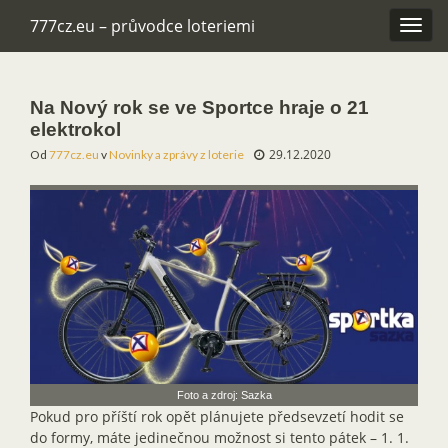
777cz.eu – průvodce loteriemi
Rozba
navig
Na Nový rok se ve Sportce hraje o 21
elektrokol
29.12.2020
Od
777cz.eu
v
Novinky a zprávy z loterie
Foto a zdroj: Sazka
Pokud pro příští rok opět plánujete předsevzetí hodit se
do formy, máte jedinečnou možnost si tento pátek – 1. 1.