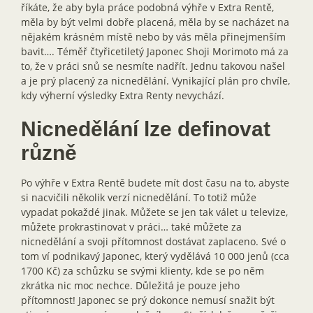
říkáte, že aby byla práce podobná výhře v Extra Rentě,
měla by být velmi dobře placená, měla by se nacházet na
nějakém krásném místě nebo by vás měla přinejmenším
bavit…. Téměř čtyřicetiletý Japonec Shoji Morimoto má za
to, že v práci snů se nesmíte nadřít. Jednu takovou našel
a je prý placený za nicnedělání. Vynikající plán pro chvíle,
kdy výherní výsledky Extra Renty nevychází.
Nicnedělání lze definovat
různě
Po výhře v Extra Rentě budete mít dost času na to, abyste
si nacvičili několik verzí nicnedělání. To totiž může
vypadat pokaždé jinak. Můžete se jen tak válet u televize,
můžete prokrastinovat v práci… také můžete za
nicnedělání a svoji přítomnost dostávat zaplaceno. Své o
tom ví podnikavý Japonec, který vydělává 10 000 jenů (cca
1700 Kč) za schůzku se svými klienty, kde se po něm
zkrátka nic moc nechce. Důležitá je pouze jeho
přítomnost! Japonec se prý dokonce nemusí snažit být