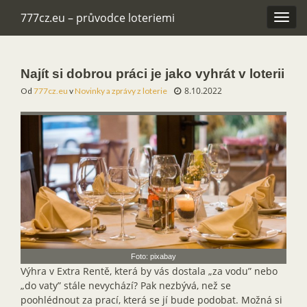
777cz.eu – průvodce loteriemi
Rozba
navig
Najít si dobrou práci je jako vyhrát v loterii
8.10.2022
Od
777cz.eu
v
Novinky a zprávy z loterie
Foto: pixabay
Výhra v Extra Rentě, která by vás dostala „za vodu” nebo
„do vaty” stále nevychází? Pak nezbývá, než se
poohlédnout za prací, která se jí bude podobat. Možná si