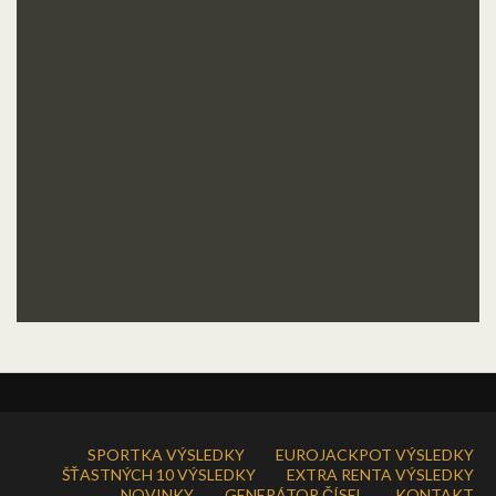
SPORTKA VÝSLEDKY
EUROJACKPOT VÝSLEDKY
ŠŤASTNÝCH 10 VÝSLEDKY
EXTRA RENTA VÝSLEDKY
NOVINKY
GENERÁTOR ČÍSEL
KONTAKT