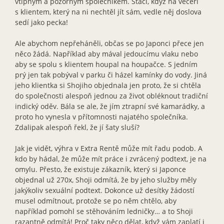
vtipným a pozorným společníkem. Stačí, když na večeři
s klientem, který na ni nechtěl jít sám, vedle něj doslova
sedí jako pecka!
Ale abychom nepřeháněli, občas se po Japonci přece jen
něco žádá. Například aby mával jedoucímu vlaku nebo
aby se spolu s klientem houpal na houpačce. S jedním
prý jen tak pobýval v parku či házel kamínky do vody. Jiná
jeho klientka si Shojiho objednala jen proto, že si chtěla
do společnosti alespoň jednou za život obléknout tradiční
indický oděv. Bála se ale, že jím ztrapní své kamarádky, a
proto ho vynesla v přítomnosti najatého společníka.
Zdalipak alespoň řekl, že jí šaty sluší?
Jak je vidět, výhra v Extra Rentě může mít řadu podob. A
kdo by hádal, že může mít práce i zvrácený podtext, je na
omylu. Přesto, že existuje zákazník, který si Japonce
objednal už 270x, Shoji odmítá, že by jeho služby měly
jakýkoliv sexuální podtext. Dokonce už desítky žádostí
musel odmítnout, protože se po něm chtělo, aby
například pomohl se stěhováním ledničky… a to Shoji
razantně odmítá! Proč taky něco dělat, když vám zaplatí i