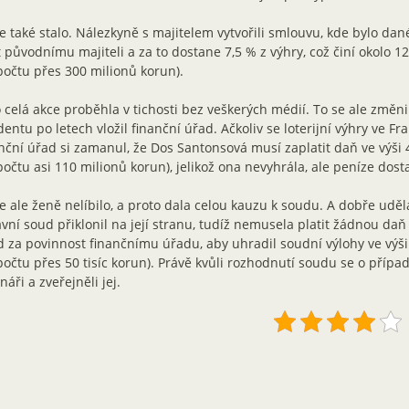
e také stalo. Nálezkyně s majitelem vytvořili smlouvu, kde bylo dané
t původnímu majiteli a za to dostane 7,5 % z výhry, což činí okolo 12
očtu přes 300 milionů korun).
 celá akce proběhla v tichosti bez veškerých médií. To se ale změni
dentu po letech vložil finanční úřad. Ačkoliv se loterijní výhry ve Fr
nční úřad si zamanul, že Dos Santonsová musí zaplatit daň ve výši 4
očtu asi 110 milionů korun), jelikož ona nevyhrála, ale peníze dosta
e ale ženě nelíbilo, a proto dala celou kauzu k soudu. A dobře uděla
vní soud přiklonil na její stranu, tudíž nemusela platit žádnou daň
 za povinnost finančnímu úřadu, aby uhradil soudní výlohy ve výši 2
očtu přes 50 tisíc korun). Právě kvůli rozhodnutí soudu se o přípa
náři a zveřejněli jej.