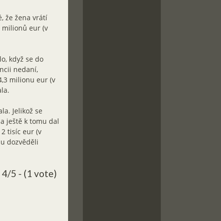
, že žena vrátí
 milionů eur (v
lo, když se do
ancii nedaní,
,3 milionu eur (v
la.
la. Jelikož se
 a ještě k tomu dal
 tisíc eur (v
du dozvěděli
4/5 - (1 vote)