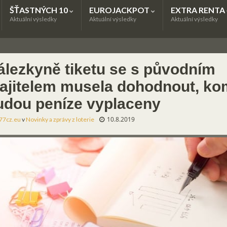
ŠŤASTNÝCH 10
EUROJACKPOT
EXTRA RENTA
Aktuální výsledky
Aktuální výsledky
Aktuální výsledky
álezkyně tiketu se s původním
ajitelem musela dohodnout, k
udou peníze vyplaceny
10.8.2019
77cz.eu
v
Novinky a zprávy z loterie