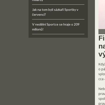
Jak na tom byli sázkaři Sportky v
červenci?
V nedělní Sportce se hraje o 209
milionů!
F
n
v
Když
o pá
vylo
cca 
Neby
prav
spol
pra