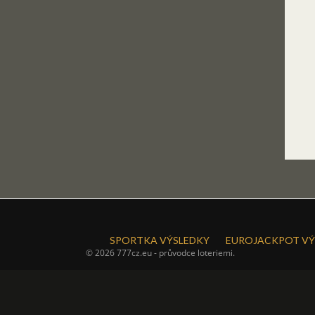
SPORTKA VÝSLEDKY
EUROJACKPOT VÝ
© 2026 777cz.eu - průvodce loteriemi.