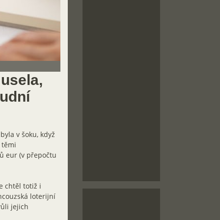
usela,
oudní
byla v šoku, když
s těmi
ů eur (v přepočtu
 chtěl totiž i
ncouzská loterijní
li jejich