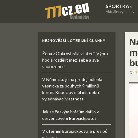
SPORTKA
Aktuální výsledky
N
NEJNOVĚJŠÍ LOTERIJNÍ ČLÁNKY
m
Žena z Ohia vyhrála v loterii. Výhru
hodlá rozdělit mezi sebe a své
b
sourozence
Od
7
V Německu je na prodej odlehlá
vesnička za pouhých 9 milionů
korun. Kupec by měl mít dobré
vyjednávací vlastnosti
Jak se českým hráčům dařilo v
červencovém Eurojackpotu?
V úterním Eurojackpotu je přes půl
miliardy