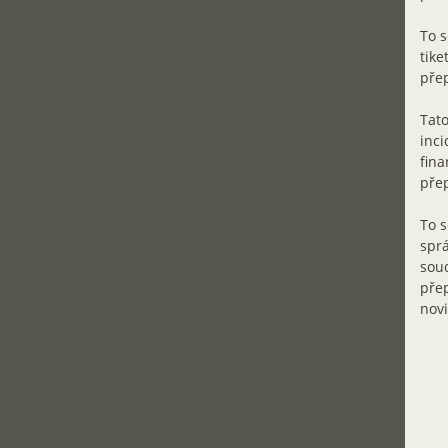
To s
tike
přep
Tato
inci
fina
přep
To s
sprá
soud
přep
novi