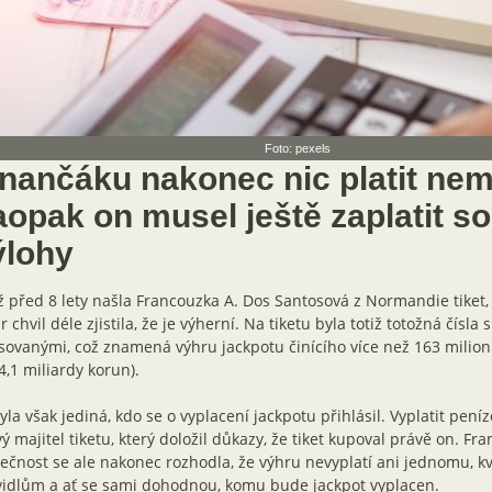
Foto: pexels
inančáku nakonec nic platit nem
aopak on musel ještě zaplatit s
ýlohy
 před 8 lety našla Francouzka A. Dos Santosová z Normandie tiket, 
r chvil déle zjistila, že je výherní. Na tiketu byla totiž totožná čísla 
sovanými, což znamená výhru jackpotu činícího více než 163 milion
4,1 miliardy korun).
la však jediná, kdo se o vyplacení jackpotu přihlásil. Vyplatit peníze
ý majitel tiketu, který doložil důkazy, že tiket kupoval právě on. Fra
ečnost se ale nakonec rozhodla, že výhru nevyplatí ani jednomu, kvů
vidlům a ať se sami dohodnou, komu bude jackpot vyplacen.