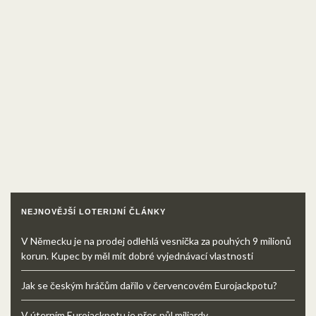
NEJNOVĚJŠÍ LOTERIJNÍ ČLÁNKY
V Německu je na prodej odlehlá vesnička za pouhých 9 milionů
korun. Kupec by měl mít dobré vyjednávací vlastnosti
Jak se českým hráčům dařilo v červencovém Eurojackpotu?
V úterním Eurojackpotu je přes půl miliardy