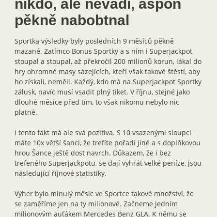
nikdo, ale nevadí, aspoň
pěkně nabobtnal
Sportka výsledky byly posledních 9 měsíců pěkně
mazané. Zatímco Bonus Sportky a s ním i Superjackpot
stoupal a stoupal, až překročil 200 milionů korun, lákal do
hry ohromné masy sázejících, kteří však takové štěstí, aby
ho získali, neměli. Každý, kdo má na Superjackpot Sportky
zálusk, navíc musí vsadit plný tiket. V říjnu, stejné jako
dlouhé měsíce před tím, to však nikomu nebylo nic
platné.
I tento fakt má ale svá pozitiva. S 10 vsazenými sloupci
máte 10x větší šanci, že trefíte pořadí jiné a s doplňkovou
hrou Šance ještě dost navrch. Důkazem, že i bez
trefeného Superjackpotu, se dají vyhrát velké peníze, jsou
následující říjnové statistiky.
Výher bylo minulý měsíc ve Sportce takové množství, že
se zaměříme jen na ty milionové. Začneme jedním
milionovým auťákem Mercedes Benz GLA. K němu se