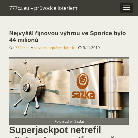
777cz.eu – průvodce loteriemi
Rozba
navig
Nejvyšší říjnovou výhrou ve Sportce bylo
44 milionů
5.11.2019
Od
777cz.eu
v
Novinky a zprávy z loterie
Foto a zdroj: Sazka
Superjackpot netrefil