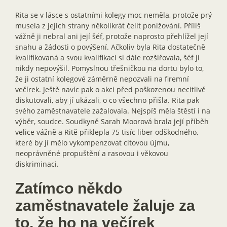
Rita se v lásce s ostatními kolegy moc neměla, protože prý
musela z jejich strany několikrát čelit ponižování. Příliš
vážně ji nebral ani její šéf, protože naprosto přehlížel její
snahu a žádosti o povýšení. Ačkoliv byla Rita dostatečně
kvalifikovaná a svou kvalifikaci si dále rozšiřovala, šéf ji
nikdy nepovýšil. Pomyslnou třešničkou na dortu bylo to,
že ji ostatní kolegové záměrně nepozvali na firemní
večírek. Ještě navíc pak o akci před poškozenou necitlivě
diskutovali, aby jí ukázali, o co všechno přišla. Rita pak
svého zaměstnavatele zažalovala. Nejspíš měla štěstí i na
výběr, soudce. Soudkyně Sarah Moorová brala její příběh
velice vážně a Ritě přiklepla 75 tisíc liber odškodného,
které by jí mělo vykompenzovat citovou újmu,
neoprávněné propuštění a rasovou i věkovou
diskriminaci.
Zatímco někdo
zaměstnavatele žaluje za
to, že ho na večírek