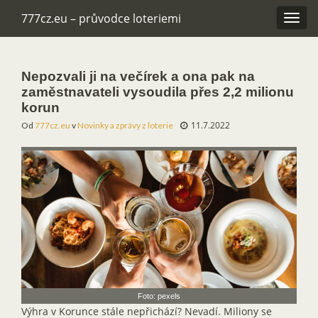
777cz.eu – průvodce loteriemi
Rozba
navig
Nepozvali ji na večírek a ona pak na
zaměstnavateli vysoudila přes 2,2 milionu
korun
11.7.2022
Od
777cz.eu
v
Novinky a zprávy z loterie
Foto: pexels
Výhra v Korunce stále nepřichází? Nevadí. Miliony se