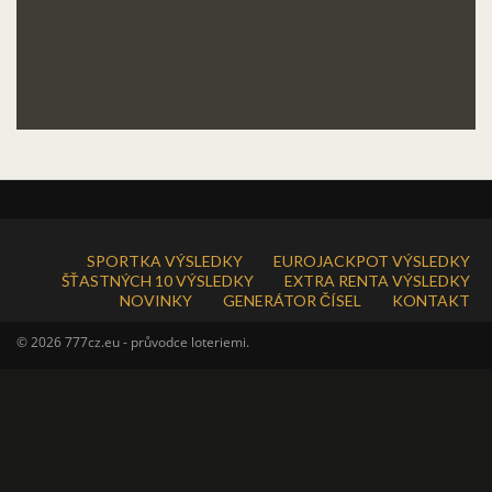
SPORTKA VÝSLEDKY
EUROJACKPOT VÝSLEDKY
ŠŤASTNÝCH 10 VÝSLEDKY
EXTRA RENTA VÝSLEDKY
NOVINKY
GENERÁTOR ČÍSEL
KONTAKT
© 2026 777cz.eu - průvodce loteriemi.