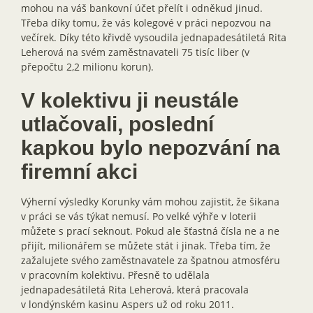
mohou na váš bankovní účet přelít i odněkud jinud.
Třeba díky tomu, že vás kolegové v práci nepozvou na
večírek. Díky této křivdě vysoudila jednapadesátiletá Rita
Leherová na svém zaměstnavateli 75 tisíc liber (v
přepočtu 2,2 milionu korun).
V kolektivu ji neustále
utlačovali, poslední
kapkou bylo nepozvání na
firemní akci
Výherní výsledky Korunky vám mohou zajistit, že šikana
v práci se vás týkat nemusí. Po velké výhře v loterii
můžete s prací seknout. Pokud ale šťastná čísla ne a ne
přijít, milionářem se můžete stát i jinak. Třeba tím, že
zažalujete svého zaměstnavatele za špatnou atmosféru
v pracovním kolektivu. Přesně to udělala
jednapadesátiletá Rita Leherová, která pracovala
v londýnském kasinu Aspers už od roku 2011.