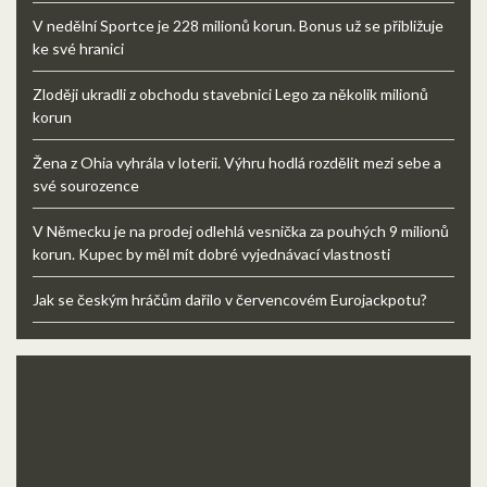
V nedělní Sportce je 228 milionů korun. Bonus už se přibližuje
ke své hranici
Zloději ukradli z obchodu stavebnici Lego za několik milionů
korun
Žena z Ohia vyhrála v loterii. Výhru hodlá rozdělit mezi sebe a
své sourozence
V Německu je na prodej odlehlá vesnička za pouhých 9 milionů
korun. Kupec by měl mít dobré vyjednávací vlastnosti
Jak se českým hráčům dařilo v červencovém Eurojackpotu?