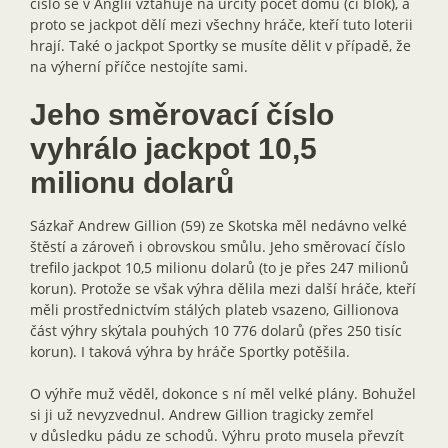
číslo se v Anglii vztahuje na určitý počet domů (či blok), a
proto se jackpot dělí mezi všechny hráče, kteří tuto loterii
hrají. Také o jackpot Sportky se musíte dělit v případě, že
na výherní příčce nestojíte sami.
Jeho směrovací číslo
vyhrálo jackpot 10,5
milionu dolarů
Sázkař Andrew Gillion (59) ze Skotska měl nedávno velké
štěstí a zároveň i obrovskou smůlu. Jeho směrovací číslo
trefilo jackpot 10,5 milionu dolarů (to je přes 247 milionů
korun). Protože se však výhra dělila mezi další hráče, kteří
měli prostřednictvím stálých plateb vsazeno, Gillionova
část výhry skýtala pouhých 10 776 dolarů (přes 250 tisíc
korun). I taková výhra by hráče Sportky potěšila.
O výhře muž věděl, dokonce s ní měl velké plány. Bohužel
si ji už nevyzvednul. Andrew Gillion tragicky zemřel
v důsledku pádu ze schodů. Výhru proto musela převzít