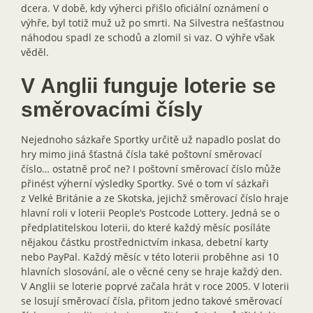
dcera. V době, kdy výherci přišlo oficiální oznámení o
výhře, byl totiž muž už po smrti. Na Silvestra nešťastnou
náhodou spadl ze schodů a zlomil si vaz. O výhře však
věděl.
V Anglii funguje loterie se
směrovacími čísly
Nejednoho sázkaře Sportky určitě už napadlo poslat do
hry mimo jiná šťastná čísla také poštovní směrovací
číslo… ostatně proč ne? I poštovní směrovací číslo může
přinést výherní výsledky Sportky. Své o tom ví sázkaři
z Velké Británie a ze Skotska, jejichž směrovací číslo hraje
hlavní roli v loterii People’s Postcode Lottery. Jedná se o
předplatitelskou loterii, do které každý měsíc posíláte
nějakou částku prostřednictvím inkasa, debetní karty
nebo PayPal. Každý měsíc v této loterii proběhne asi 10
hlavních slosování, ale o věcné ceny se hraje každý den.
V Anglii se loterie poprvé začala hrát v roce 2005. V loterii
se losují směrovací čísla, přitom jedno takové směrovací