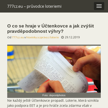
777cz.eu – průvodce loteriemi
Rozba
navig
O co se hraje v Účtenkovce a jak zvýšit
pravděpodobnost výhry?
29.12.2019
Od
777cz.eu
v
Novinky a zprávy z loterie
Foto: depositphotos
Ne každý ještě Účtenkovce propadl. Loterie, která vznikla
jako podpora EET a je pro hráče zcela zdarma však v