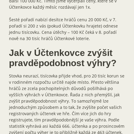
další 100 000 Kč. Tímto jsme vyčerpali ceny, které se v
Účtenkovce každý měsíc rozdávají jen 1x.
Šesté pořadí nabízí desítce hráčů cenu 20 000 Kč, v 7.
pořadí si 200 z vás (pokud Účtenkovku hrajete) odnese
jednu tisícovku. Cena útěchy – 100 Kč čeká v 8. pořadí
nově na 30 tisíc hráčů Účtenkové loterie.
Jak v Účtenkovce zvýšit
pravděpodobnost výhry?
Stovka neurazí, tisícovka přijde vhod, pro 20 tisíc korun se
v rodinném rozpočtu určitě najde místo. Přesto většina
hráčů ze zcela pochopitelných důvodů pošilhává po
vyšších výhrách v Účtenkovce. Řada z nich přemýšlí, jak
zvýšit pravděpodobnost výhry. To samozřejmě lze
jednoduchým způsobem a to tak, že zvýšíte počet vašich
registrovaných účtenek ve hře. Čím více jich do hry
registrujete, tím pravděpodobnější je vaše výhra. Podle
statistik vyhrává asi každá 666. účtenka a po prosincovém
zvýšení počtu výher je to přibližně každá ze 463 účtenek.