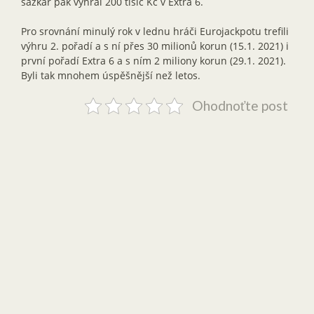
sázkař pak vyhrál 200 tisíc Kč v Extra 6.
Pro srovnání minulý rok v lednu hráči Eurojackpotu trefili
výhru 2. pořadí a s ní přes 30 milionů korun (15.1. 2021) i
první pořadí Extra 6 a s ním 2 miliony korun (29.1. 2021).
Byli tak mnohem úspěšnější než letos.
Ohodnoťte post