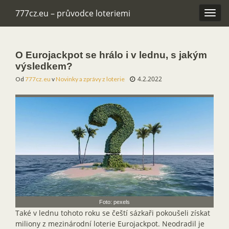
777cz.eu – průvodce loteriemi
Rozba
navig
O Eurojackpot se hrálo i v lednu, s jakým
výsledkem?
4.2.2022
Od
777cz.eu
v
Novinky a zprávy z loterie
Foto: pexels
Také v lednu tohoto roku se čeští sázkaři pokoušeli získat
miliony z mezinárodní loterie Eurojackpot. Neodradil je