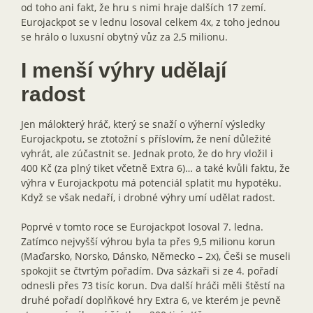
od toho ani fakt, že hru s nimi hraje dalších 17 zemí.
Eurojackpot se v lednu losoval celkem 4x, z toho jednou
se hrálo o luxusní obytný vůz za 2,5 milionu.
I menší výhry udělají
radost
Jen málokterý hráč, který se snaží o výherní výsledky
Eurojackpotu, se ztotožní s příslovím, že není důležité
vyhrát, ale zúčastnit se. Jednak proto, že do hry vložil i
400 Kč (za plný tiket včetně Extra 6)… a také kvůli faktu, že
výhra v Eurojackpotu má potenciál splatit mu hypotéku.
Když se však nedaří, i drobné výhry umí udělat radost.
Poprvé v tomto roce se Eurojackpot losoval 7. ledna.
Zatímco nejvyšší výhrou byla ta přes 9,5 milionu korun
(Maďarsko, Norsko, Dánsko, Německo – 2x), Češi se museli
spokojit se čtvrtým pořadím. Dva sázkaři si ze 4. pořadí
odnesli přes 73 tisíc korun. Dva další hráči měli štěstí na
druhé pořadí doplňkové hry Extra 6, ve kterém je pevně