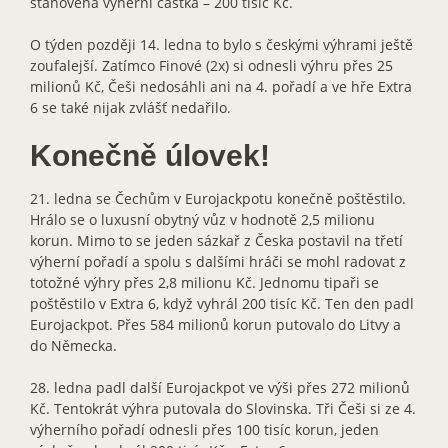
stanovená výherní částka – 200 tisíc Kč.
O týden později 14. ledna to bylo s českými výhrami ještě
zoufalejší. Zatímco Finové (2x) si odnesli výhru přes 25
milionů Kč, Češi nedosáhli ani na 4. pořadí a ve hře Extra
6 se také nijak zvlášť nedařilo.
Konečně úlovek!
21. ledna se Čechům v Eurojackpotu konečně poštěstilo.
Hrálo se o luxusní obytný vůz v hodnotě 2,5 milionu
korun. Mimo to se jeden sázkař z Česka postavil na třetí
výherní pořadí a spolu s dalšími hráči se mohl radovat z
totožné výhry přes 2,8 milionu Kč. Jednomu tipaři se
poštěstilo v Extra 6, když vyhrál 200 tisíc Kč. Ten den padl
Eurojackpot. Přes 584 milionů korun putovalo do Litvy a
do Německa.
28. ledna padl další Eurojackpot ve výši přes 272 milionů
Kč. Tentokrát výhra putovala do Slovinska. Tři Češi si ze 4.
výherního pořadí odnesli přes 100 tisíc korun, jeden