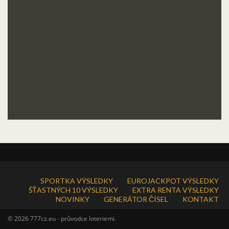
SPORTKA VÝSLEDKY
EUROJACKPOT VÝSLEDKY
ŠŤASTNÝCH 10 VÝSLEDKY
EXTRA RENTA VÝSLEDKY
NOVINKY
GENERÁTOR ČÍSEL
KONTAKT
© 2026 777cz.eu - průvodce loteriemi.