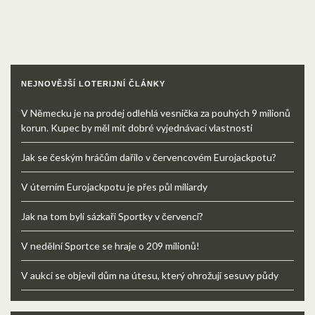
NEJNOVĚJŠÍ LOTERIJNÍ ČLÁNKY
V Německu je na prodej odlehlá vesnička za pouhých 9 milionů
korun. Kupec by měl mít dobré vyjednávací vlastnosti
Jak se českým hráčům dařilo v červencovém Eurojackpotu?
V úterním Eurojackpotu je přes půl miliardy
Jak na tom byli sázkaři Sportky v červenci?
V nedělní Sportce se hraje o 209 milionů!
V aukci se objevil dům na útesu, který ohrožují sesuvy půdy