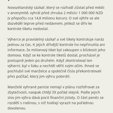
Novozélandský sázkař, který se rozhodl zůstat před médii
v anonymitě, vyhrál před zhruba 2 měsíci 1 000 000 NZD
(v přepočtu cca 14,8 milionu korun). O své výhře se ale
dozvěděl teprve před nedávnem, jelikož se dřív ke
kontrole tiketu nedostal.
Výherce je pravidelný sázkař a své tikety kontroluje naráz
jednou za čas. K jejich dřívější kontrole ho nepřinutila ani
informace, že milionový tiket byl zakoupen v blízkosti jeho
domova. Když se ke kontrole tiketů dostal, procházel je
postupně jeden po druhém. Když zkontroloval ten
výherní, byl v šoku a nechtěl věřit svým očím. Ihned se
pochlubil své manželce a společně čísla překontrolovali
přes počítač, který jim výhru potvrdil.
Manželé vyhrané peníze nemají v plánu rozfofrovat za
zbytečnosti, naopak chtějí žít pořád stejně. Podle jejich
slov jim výhra dává pocit finanční jistoty. O část peněz se
rozdělí s rodinou, s níž hodlají vyrazit na pořádnou
dovolenou.