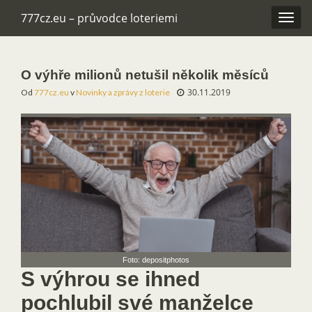
777cz.eu – průvodce loteriemi
Rozba
navig
O výhře milionů netušil několik měsíců
30.11.2019
Od
777cz.eu
v
Novinky a zprávy z loterie
Foto: depositphotos
S výhrou se ihned
pochlubil své manželce