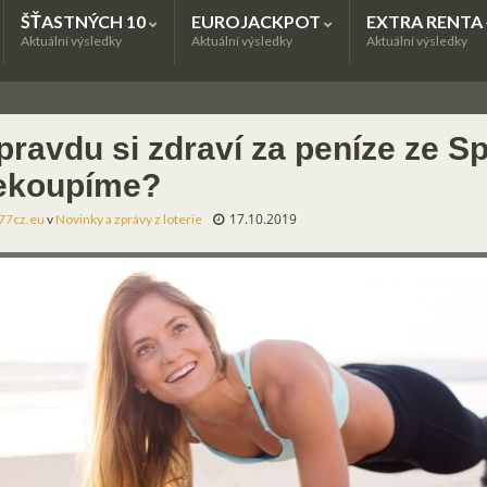
ŠŤASTNÝCH 10
EUROJACKPOT
EXTRA RENTA
Aktuální výsledky
Aktuální výsledky
Aktuální výsledky
pravdu si zdraví za peníze ze S
ekoupíme?
17.10.2019
77cz.eu
v
Novinky a zprávy z loterie