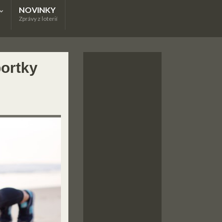
NOVINKY
Zprávy z loterií
portky