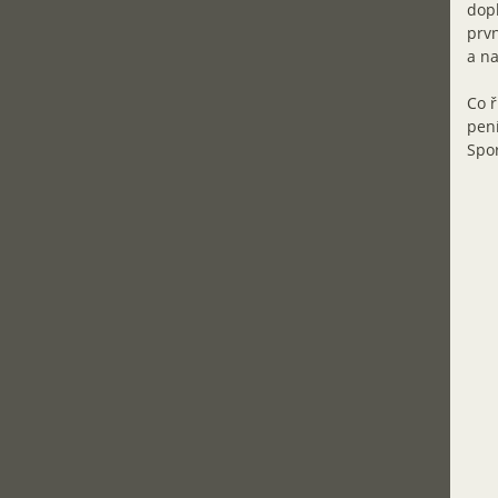
dopl
prvn
a na
Co ř
pení
Spor