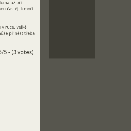
 doma už při
ou častěji k moři
 v ruce. Velké
může přinést třeba
5/5 - (3 votes)