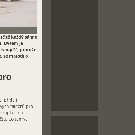
rčitě každý sáhne
á. Ovšem je
nekoupíš”, protože
e, se marodí o
pro
i přidá i
vých faktorů pro
se zaplacením
čtu. Co teprve