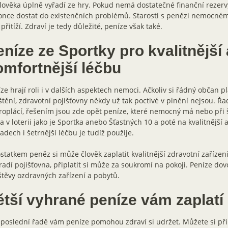
lověka úplně vyřadí ze hry. Pokud nemá dostatečné finanční rezerv
nce dostat do existenčních problémů. Starosti s penězi nemocném
 přitíží. Zdraví je tedy důležité, peníze však také.
níze ze Sportky pro kvalitnější 
omfortnější léčbu
ze hrají roli i v dalších aspektech nemoci. Ačkoliv si řádný občan pl
štění, zdravotní pojišťovny někdy už tak poctivé v plnění nejsou. Ř
oplácí, řešením jsou zde opět peníze, které nemocný má nebo při š
a v loterii jako je Sportka anebo Šťastných 10 a poté na kvalitnější
adech i šetrnější léčbu je tudíž použije.
statkem peněz si může člověk zaplatit kvalitnější zdravotní zařízení
adí pojišťovna, připlatit si může za soukromí na pokoji. Peníze dovo
těvy ozdravných zařízení a pobytů.
ětší vyhrané peníze vám zaplatí
poslední řadě vám peníze pomohou zdraví si udržet. Můžete si přip