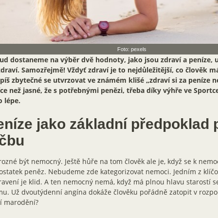
Foto: pexels
ud dostaneme na výběr dvě hodnoty, jako jsou zdraví a peníze, u
draví. Samozřejmě! Vždyť zdraví je to nejdůležitější, co člověk m
píš zbytečné se utvrzovat ve známém klišé „zdraví si za peníze 
íce než jasné, že s potřebnými penězi, třeba díky výhře ve Sportc
 lépe.
eníze jako základní předpoklad 
éčbu
rozné být nemocný. Ještě hůře na tom člověk ale je, když se k nemoc
statek peněz. Nebudeme zde kategorizovat nemoci. Jedním z klíčo
avení je klid. A ten nemocný nemá, když má plnou hlavu starostí 
u. Už dvoutýdenní angína dokáže člověku pořádně zatopit v rozpo
ší marodění?