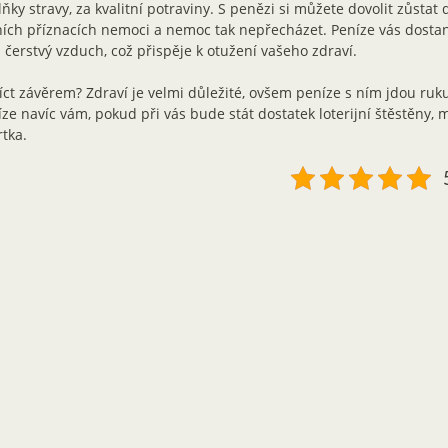
ňky stravy, za kvalitní potraviny. S penězi si můžete dovolit zůstat
ích příznacích nemoci a nemoc tak nepřecházet. Peníze vás dostan
 čerstvý vzduch, což přispěje k otužení vašeho zdraví.
íct závěrem? Zdraví je velmi důležité, ovšem peníze s ním jdou ruku
ze navíc vám, pokud při vás bude stát dostatek loterijní štěstěny, 
tka.