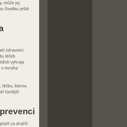
y, může jej
u člověku ještě
a
atí zdravotní
adu léčeb
těstí vyhraje
 a v mnoha
, léčbu, kterou
lí častější
 prevenci
latit za dražší