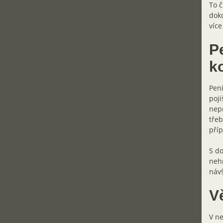
To č
doko
více
Pe
k
Pení
poji
nepr
třeb
příp
S do
nehr
návš
V
V ne