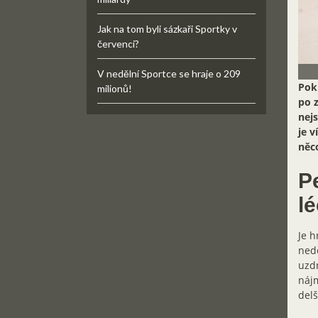
Jak na tom byli sázkaři Sportky v
červenci?
V nedělní Sportce se hraje o 209
Pok
milionů!
po z
nejs
je v
něco
P
l
Je h
nedo
uzdr
nájm
del