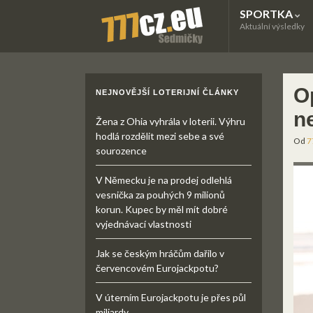
SPORTKA
Aktuální výsledky
O
NEJNOVĚJŠÍ LOTERIJNÍ ČLÁNKY
n
Žena z Ohia vyhrála v loterii. Výhru
hodlá rozdělit mezi sebe a své
Od
7
sourozence
V Německu je na prodej odlehlá
vesnička za pouhých 9 milionů
korun. Kupec by měl mít dobré
vyjednávací vlastnosti
Jak se českým hráčům dařilo v
červencovém Eurojackpotu?
V úterním Eurojackpotu je přes půl
miliardy