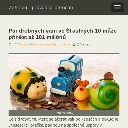
777cz.eu – průvodce loteriemi
Rozba
navig
Pár drobných vám ve Šťastných 10 může
přinést až 101 miliónů
2.4.2020
Od
777cz.eu
v
Novinky a zprávy z loterie
Foto: pixabay
Co s drobnými, které se akorát válí po kapsách a pokud je
„nesežere” pračka, padnou na společné úspory v