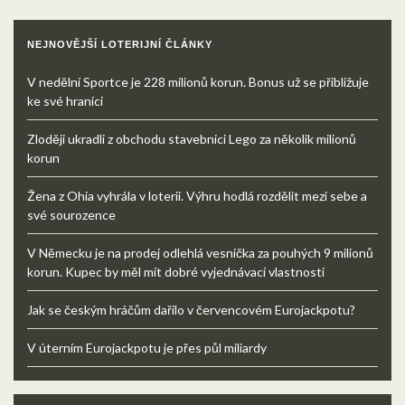
NEJNOVĚJŠÍ LOTERIJNÍ ČLÁNKY
V nedělní Sportce je 228 milionů korun. Bonus už se přibližuje
ke své hranici
Zloději ukradli z obchodu stavebnici Lego za několik milionů
korun
Žena z Ohia vyhrála v loterii. Výhru hodlá rozdělit mezi sebe a
své sourozence
V Německu je na prodej odlehlá vesnička za pouhých 9 milionů
korun. Kupec by měl mít dobré vyjednávací vlastnosti
Jak se českým hráčům dařilo v červencovém Eurojackpotu?
V úterním Eurojackpotu je přes půl miliardy