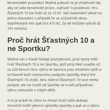
keramickém prasátku? Možná pokusit se je zhodnotit tak,
aby se vaše keramické prase „nažralo” k prasknutí. Hru
Šťastných 10 lze hrát už za 10 Kč. Váš maximální vklad na
jedno slosování, v případě že se zúčastníte obou
doplňkových her pak činí 410 Kč. Za ně můžete vyhrát až
101 miliónů.
Proč hrát Šťastných 10 a
ne Sportku?
Možná vás v hlavě hlodají pochybnosti, proč byste měli
hrát Šťastných 10 a ne Sportku, jejíž plný tiket vsadíte už
za 220 korun? Ano, výhry ve Sportce jsou mnohem vyšší a
to hlavně kvůli rostoucímu jackpotu Sportky, který hře
Šťastných 10 chybí. Ano, loterie Šťastných 10 sice nemá
jackpot, ale na rozdíl od Sportky se o vaši případnou
výhru nemusíte s nikým dělit.
A to je právě to, čeho se mnozí hráči tolik obávají.
Konečně trefit výherní výsledky Sportky a pak se o výhru