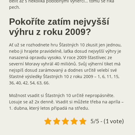
dělit až s několika podobnými výherci… tomu se říká
pech.
Pokoříte zatím nejvyšší
výhru z roku 2009?
Ať už se rozhodnete hru Šťastných 10 zkusit jen jednou,
nebo ji hrajete pravidelně, laťka dosud nejvyšší výhry je
nasazená opravdu vysoko. V roce 2009 šťastlivec ze
severní Moravy vyhrál 40 miliónů. Svůj výherní tiket má
nejspíš dosud zarámovaný a dodnes určitě velebí své
šťastné výsledky Šťastných 10 z roku 2009 – 1, 6, 11, 15,
36, 40, 42, 54, 63, 66.
Možnost vsadit si Šťastných 10 určitě nepropásněte.
Losuje se až 2x denně. Vsadit si můžete třeba na apríla –
1. dubna, který letos připadá na středu.
5/5 - (1 vote)