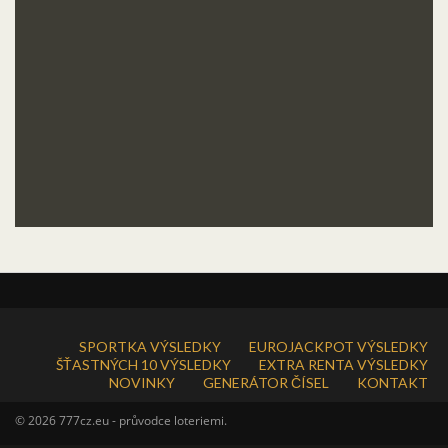
SPORTKA VÝSLEDKY
EUROJACKPOT VÝSLEDKY
ŠŤASTNÝCH 10 VÝSLEDKY
EXTRA RENTA VÝSLEDKY
NOVINKY
GENERÁTOR ČÍSEL
KONTAKT
© 2026 777cz.eu - průvodce loteriemi.