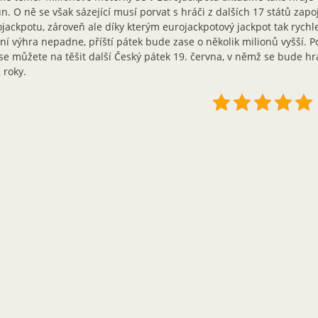
n. O ně se však sázející musí porvat s hráči z dalších 17 států zap
jackpotu, zároveň ale díky kterým eurojackpotový jackpot tak rychl
ní výhra nepadne, příští pátek bude zase o několik milionů vyšší. Po
se můžete na těšit další Český pátek 19. června, v němž se bude hrá
 roky.