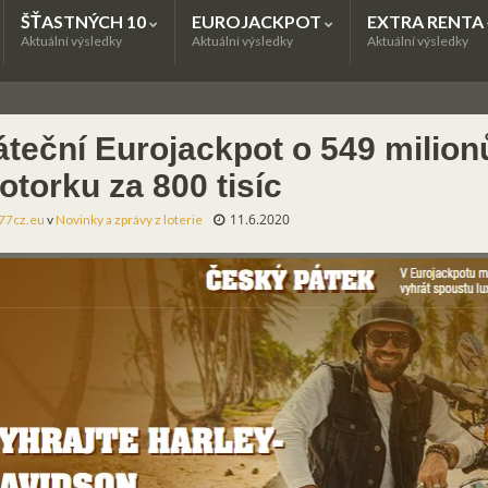
ŠŤASTNÝCH 10
EUROJACKPOT
EXTRA RENTA
Aktuální výsledky
Aktuální výsledky
Aktuální výsledky
áteční Eurojackpot o 549 milion
otorku za 800 tisíc
11.6.2020
77cz.eu
v
Novinky a zprávy z loterie