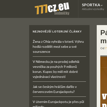
SPORTKA
Aktuální výsledky
P
NEJNOVĚJŠÍ LOTERIJNÍ ČLÁNKY
m
Žena z Ohia vyhrála v loterii. Výhru
hodlá rozdělit mezi sebe a své
Od
7
sourozence
V Německu je na prodej odlehlá
vesnička za pouhých 9 milionů
korun. Kupec by měl mít dobré
vyjednávací vlastnosti
Jak se českým hráčům dařilo v
červencovém Eurojackpotu?
V úterním Eurojackpotu je přes půl
miliardy