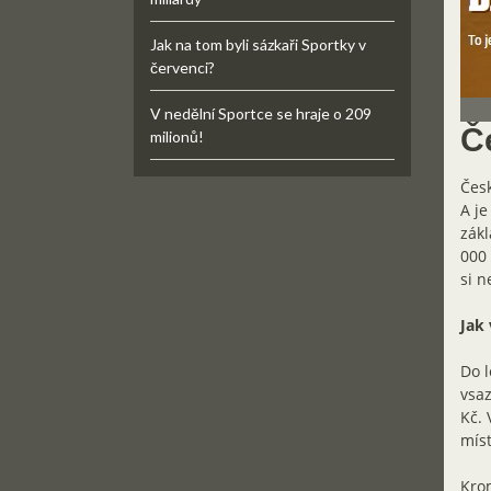
Jak na tom byli sázkaři Sportky v
červenci?
V nedělní Sportce se hraje o 209
Č
milionů!
Česk
A je
zákl
000 
si n
Jak 
Do l
vsaz
Kč. 
míst
Krom