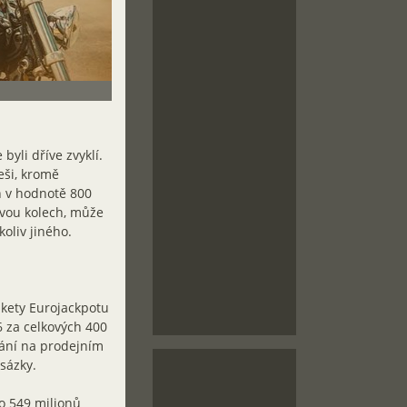
byli dříve zvyklí.
eši, kromě
n v hodnotě 800
dvou kolech, může
koliv jiného.
ikety Eurojackpotu
6 za celkových 400
dání na prodejním
 sázky.
o 549 milionů