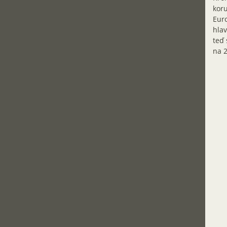
koru
Euro
hlav
teď 
na 2