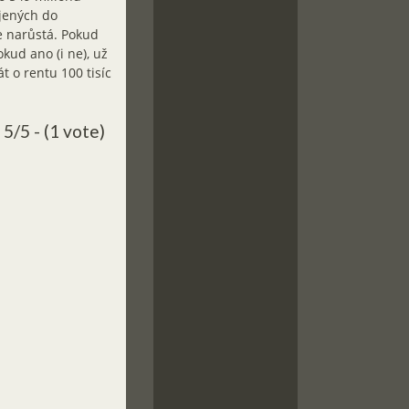
ojených do
e narůstá. Pokud
kud ano (i ne), už
t o rentu 100 tisíc
5/5 - (1 vote)