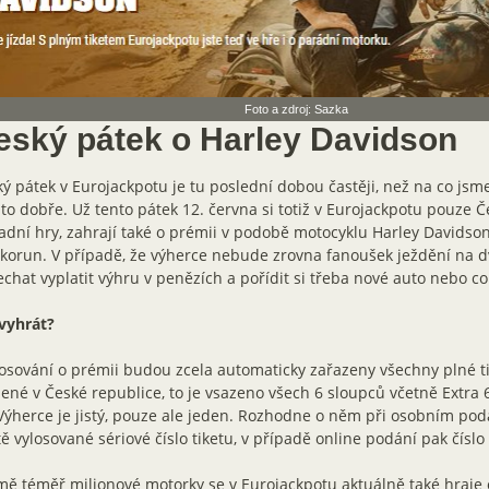
Foto a zdroj: Sazka
eský pátek o Harley Davidson
ý pátek v Eurojackpotu je tu poslední dobou častěji, než na co jsme 
 to dobře. Už tento pátek 12. června si totiž v Eurojackpotu pouze Č
adní hry, zahrají také o prémii v podobě motocyklu Harley Davidso
korun. V případě, že výherce nebude zrovna fanoušek ježdění na 
echat vyplatit výhru v penězích a pořídit si třeba nové auto nebo co
vyhrát?
osování o prémii budou zcela automaticky zařazeny všechny plné t
ené v České republice, to je vsazeno všech 6 sloupců včetně Extra 
Výherce je jistý, pouze ale jeden. Rozhodne o něm při osobním po
ě vylosované sériové číslo tiketu, v případě online podání pak číslo
ě téměř milionové motorky se v Eurojackpotu aktuálně také hraje 