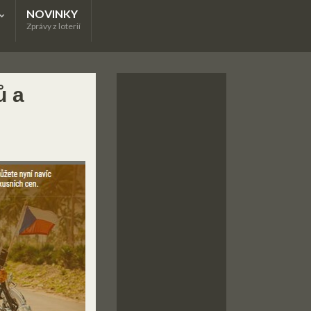
NOVINKY
Zprávy z loterií
ů a