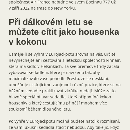
společnost Air France nabídne ve svém Boeingu 777 už
v září 2022 na trase do New Yorku.
Při dálkovém letu se
můžete cítit jako housenka
v kokonu
Usměje-li se výhra v Eurojackpotu zrovna na vás, určitě
nevynechejte ani cestování s leteckou společnosti Finnair,
která má sídlo v Helsinkách. Ta své prémiové třídy začala
vybavovat sedadlem, které je navrženo tak, aby
maximalizovalo vaše pohodlí. Přesto, že se nesklápí,
umožňuje cestujícímu zaujmout různé pozice, které se na
běžném sedadle praktikovat zkrátka nedají. Může za to
hlavně speciální tvar sedadla, který připomíná kokon
housenky a který cestujícímu přináší mnohem více
soukromí během dlouhého letu.
Po výhře v Eurojackpotu možná budete natolik rozmlsaní,
že vám luxusní sedadla stačit nebudou. Aby také jo, když