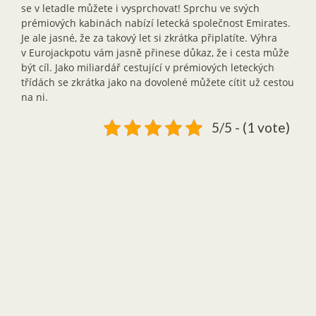
se v letadle můžete i vysprchovat! Sprchu ve svých
prémiových kabinách nabízí letecká společnost Emirates.
Je ale jasné, že za takový let si zkrátka připlatíte. Výhra
v Eurojackpotu vám jasně přinese důkaz, že i cesta může
být cíl. Jako miliardář cestující v prémiových leteckých
třídách se zkrátka jako na dovolené můžete cítit už cestou
na ni.
5/5 - (1 vote)