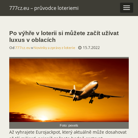
777cz.eu – průvodce loteriemi
Rozba
navig
Po výhře v loterii si můžete začít užívat
luxus v oblacích
15.7.2022
Od
777cz.eu
v
Novinky a zprávy z loterie
Foto: pexels
Až vyhrajete Eurojackpot, který aktuálně může dosahovat