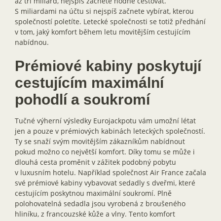
až tří miliard, nejspíš začnete hodně cestovat.
S miliardami na účtu si nejspíš začnete vybírat, kterou
společností poletíte. Letecké společnosti se totiž předhání
v tom, jaký komfort během letu movitějším cestujícím
nabídnou.
Prémiové kabiny poskytují
cestujícím maximální
pohodlí a soukromí
Tučné výherní výsledky Eurojackpotu vám umožní létat
jen a pouze v prémiových kabinách leteckých společností.
Ty se snaží svým movitějším zákazníkům nabídnout
pokud možno co největší komfort. Díky tomu se může i
dlouhá cesta proměnit v zážitek podobný pobytu
v luxusním hotelu. Například společnost Air France začala
své prémiové kabiny vybavovat sedadly s dveřmi, které
cestujícím poskytnou maximální soukromí. Plně
polohovatelná sedadla jsou vyrobená z broušeného
hliníku, z francouzské kůže a vlny. Tento komfort