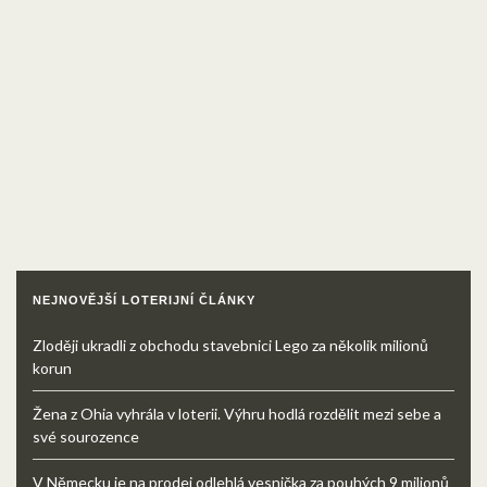
NEJNOVĚJŠÍ LOTERIJNÍ ČLÁNKY
Zloději ukradli z obchodu stavebnici Lego za několik milionů
korun
Žena z Ohia vyhrála v loterii. Výhru hodlá rozdělit mezi sebe a
své sourozence
V Německu je na prodej odlehlá vesnička za pouhých 9 milionů