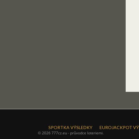
SPORTKA VÝSLEDKY
EUROJACKPOT VÝ
© 2026 777cz.eu - průvodce loteriemi.