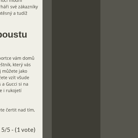
 moci módní
rháři své zákazníky
otěsný a tudíž
poustu
Sportce vám domů
štník, který vás
j můžete jako
žete vzít všude
 a Gucci si na
 i rukojetí
.
e čertit nad tím,
5/5 - (1 vote)