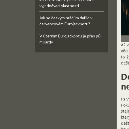
vyjednávací vlastnosti
Jak se českým hráčům dařilo v
červencovém Eurojackpotu?
V úterním Eurojackpotu je přes půl
miliardy
Až v
věcí
to, 
dešt
D
n
I s 
Poku
stej
kter
dešt