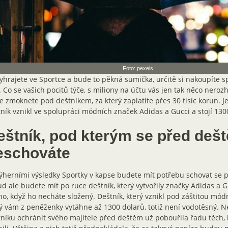
Foto: pexels
yhrajete ve Sportce a bude to pěkná sumička, určitě si nakoupíte 
. Co se vašich pocitů týče, s miliony na účtu vás jen tak něco neroz
že zmoknete pod deštníkem, za který zaplatíte přes 30 tisíc korun. J
ník vznikl ve spolupráci módních značek Adidas a Gucci a stojí 130
eštník, pod kterým se před deš
eschováte
výherními výsledky Sportky v kapse budete mít potřebu schovat se 
d ale budete mít po ruce deštník, který vytvořily značky Adidas a G
no, když ho necháte složený. Deštník, který vznikl pod záštitou mód
ý vám z peněženky vytáhne až 1300 dolarů, totiž není vodotěsný. 
níku ochránit svého majitele před deštěm už pobouřila řadu těch, k