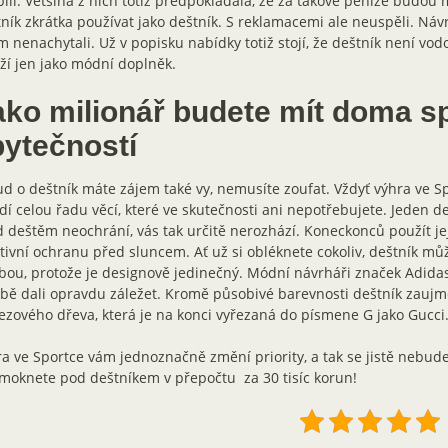
ili. Většina z nich totiž předpokládala, že za takové peníze budou
ník zkrátka používat jako deštník. S reklamacemi ale neuspěli. Náv
m nenachytali. Už v popisku nabídky totiž stojí, že deštník není vod
ží jen jako módní doplněk.
ako milionář budete mít doma s
bytečností
d o deštník máte zájem také vy, nemusíte zoufat. Vždyť výhra ve 
dí celou řadu věcí, které ve skutečnosti ani nepotřebujete. Jeden de
 deštěm neochrání, vás tak určitě nerozhází. Koneckonců použít je
tivní ochranu před sluncem. Ať už si obléknete cokoliv, deštník mů
bou, protože je designově jedinečný. Módní návrháři značek Adidas
bě dali opravdu záležet. Kromě působivé barevnosti deštník zaujme
ezového dřeva, která je na konci vyřezaná do písmene G jako Gucci
a ve Sportce vám jednoznačně změní priority, a tak se jistě nebudet
moknete pod deštníkem v přepočtu za 30 tisíc korun!