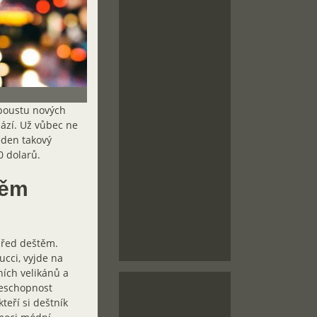
spoustu nových
hází. Už vůbec ne
eden takový
0 dolarů.
těm
před deštěm.
ucci, vyjde na
ních velikánů a
Neschopnost
teří si deštník