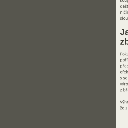
koup
dešt
ničí
slou
J
z
Poku
poří
před
efek
s se
výro
z bř
Výhr
že z