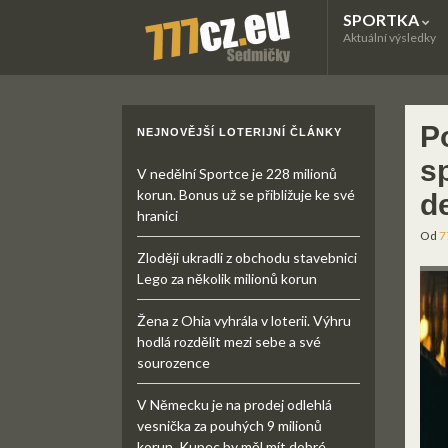
SPORTKA
Aktuální výsledky
Po
NEJNOVĚJŠÍ LOTERIJNÍ ČLÁNKY
sp
V nedělní Sportce je 228 milionů
korun. Bonus už se přibližuje ke své
d
hranici
Od
7
Zloději ukradli z obchodu stavebnici
Lego za několik milionů korun
Žena z Ohia vyhrála v loterii. Výhru
hodlá rozdělit mezi sebe a své
sourozence
V Německu je na prodej odlehlá
vesnička za pouhých 9 milionů
korun. Kupec by měl mít dobré