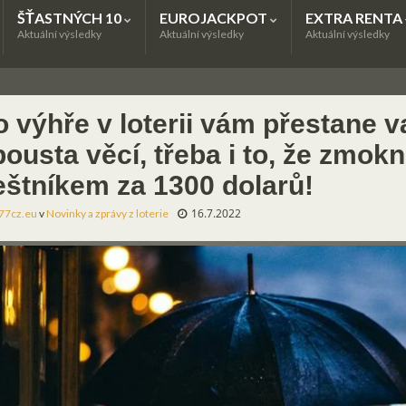
ŠŤASTNÝCH 10
EUROJACKPOT
EXTRA RENTA
Aktuální výsledky
Aktuální výsledky
Aktuální výsledky
 výhře v loterii vám přestane v
ousta věcí, třeba i to, že zmok
eštníkem za 1300 dolarů!
16.7.2022
77cz.eu
v
Novinky a zprávy z loterie