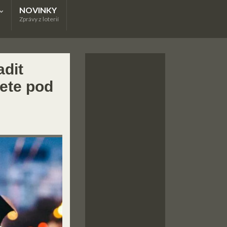
NOVINKY
Zprávy z loterií
adit
nete pod