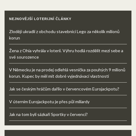
NEJNOVĚJŠÍ LOTERIJNÍ ČLÁNKY
Zloději ukradli z obchodu stavebnici Lego za několik milionů
korun
Žena z Ohia vyhrála v loterii. Výhru hodlá rozdělit mezi sebe a
své sourozence
V Německu je na prodej odlehlá vesnička za pouhých 9 milionů
korun. Kupec by měl mít dobré vyjednávací vlastnosti
Jak se českým hráčům dařilo v červencovém Eurojackpotu?
V úterním Eurojackpotu je přes půl miliardy
Jak na tom byli sázkaři Sportky v červenci?