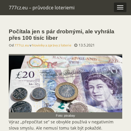
777cz.eu – průvodce loteriemi
Rozba
navig
Počítala jen s pár drobnými, ale vyhrála
přes 100 tisíc liber
13.5.2021
Od
777cz.eu
v
Novinky a zprávy z loterie
Foto: pixabay
Výraz „přepočítat se” se obvykle používá v negativním
slova smyslu. Ale nemusí tomu tak být pokaždé.