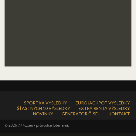
SPORTKA VÝSLEDKY
EUROJACKPOT VÝSLEDKY
ŠŤASTNÝCH 10 VÝSLEDKY
EXTRA RENTA VÝSLEDKY
NOVINKY
GENERÁTOR ČÍSEL
KONTAKT
© 2026 777cz.eu - průvodce loteriemi.