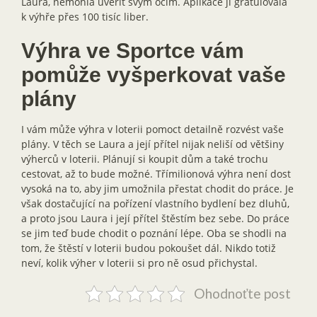
Laura, nemohla uvěřit svým očím. Aplikace jí gratulovala
k výhře přes 100 tisíc liber.
Výhra ve Sportce vám
pomůže vyšperkovat vaše
plány
I vám může výhra v loterii pomoct detailně rozvést vaše
plány. V těch se Laura a její přítel nijak neliší od většiny
výherců v loterii. Plánují si koupit dům a také trochu
cestovat, až to bude možné. Třímilionová výhra není dost
vysoká na to, aby jim umožnila přestat chodit do práce. Je
však dostačující na pořízení vlastního bydlení bez dluhů,
a proto jsou Laura i její přítel štěstím bez sebe. Do práce
se jim teď bude chodit o poznání lépe. Oba se shodli na
tom, že štěstí v loterii budou pokoušet dál. Nikdo totiž
neví, kolik výher v loterii si pro ně osud přichystal.
Ohodnoťte post