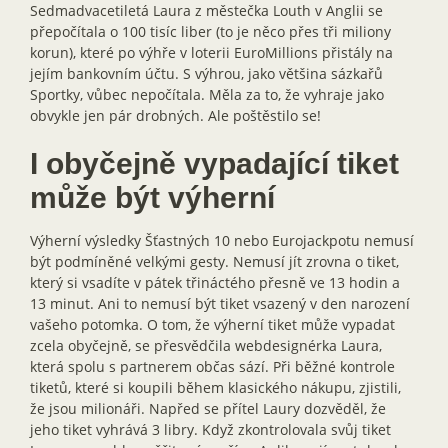
Sedmadvacetiletá Laura z městečka Louth v Anglii se
přepočítala o 100 tisíc liber (to je něco přes tři miliony
korun), které po výhře v loterii EuroMillions přistály na
jejím bankovním účtu. S výhrou, jako většina sázkařů
Sportky, vůbec nepočítala. Měla za to, že vyhraje jako
obvykle jen pár drobných. Ale poštěstilo se!
I obyčejně vypadající tiket
může být výherní
Výherní výsledky Šťastných 10 nebo Eurojackpotu nemusí
být podmíněné velkými gesty. Nemusí jít zrovna o tiket,
který si vsadíte v pátek třináctého přesně ve 13 hodin a
13 minut. Ani to nemusí být tiket vsazený v den narození
vašeho potomka. O tom, že výherní tiket může vypadat
zcela obyčejně, se přesvědčila webdesignérka Laura,
která spolu s partnerem občas sází. Při běžné kontrole
tiketů, které si koupili během klasického nákupu, zjistili,
že jsou milionáři. Napřed se přítel Laury dozvěděl, že
jeho tiket vyhrává 3 libry. Když zkontrolovala svůj tiket