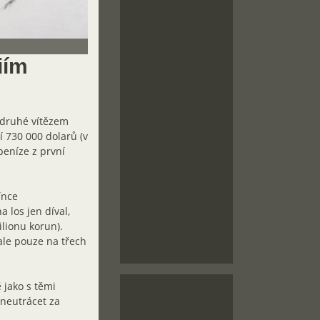
iím
odruhé vítězem
í 730 000 dolarů (v
peníze z první
ínce
a los jen díval,
ilionu korun).
ale pouze na třech
 jako s těmi
 neutrácet za