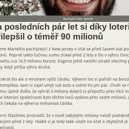
Ilustrační foto: pexels
 posledních pár let si díky loter
ilepšil o téměř 90 milionů
ne Martellio pocházející z New Jersey v USA se před časem stal p
onů. Poprvé takto tučnou sumu získal před 2 lety a šlo o výhru činíc
očtu cca 16,9 milionu korun). Eugene ještě nestihl utratit všechny 
y, když přišla výhra druhá.
okrát šlo ale o mnohem vyšší částku. Výherní los si pořídil na benz
tomyčkou, kam si zajel umýt své auto a setřel ho jen pár. Chvíli se n
mu úplně došlo, že vyhrál 3 miliony dolarů (v přepočtu přes 69,5 m
e loterijní společnosti bylo těchto losů vydáno přes sedm milionů, 
ch čekala na výherce milionová částka.
rní šťastlivec prozradil, že s nově nabytými miliony naloží podobně
anými před 2 lety. Hodlá si je tedy také uložit na účet a zbytečně je
ečnosti.