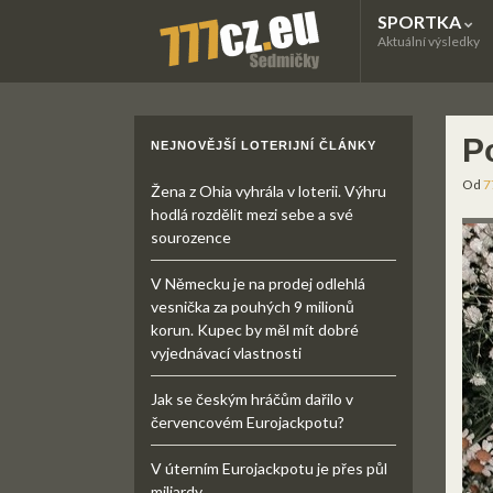
SPORTKA
Aktuální výsledky
P
NEJNOVĚJŠÍ LOTERIJNÍ ČLÁNKY
Od
7
Žena z Ohia vyhrála v loterii. Výhru
hodlá rozdělit mezi sebe a své
sourozence
V Německu je na prodej odlehlá
vesnička za pouhých 9 milionů
korun. Kupec by měl mít dobré
vyjednávací vlastnosti
Jak se českým hráčům dařilo v
červencovém Eurojackpotu?
V úterním Eurojackpotu je přes půl
miliardy