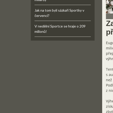
Jak na tom byli sázkaři Sportky v
červenci?
Za
V nedělní Sportce se hraje o 209
př
milionů!
Euge
mili
přep
výhr
Tent
s au
než 
Podl
z ni
Výhe
získ
zbyt