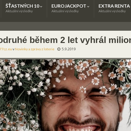
ŠŤASTNÝCH 10
EUROJACKPOT
EXTRA RENTA
Aktuální výsledky
Aktuální výsledky
Aktuální výsledky
odruhé během 2 let vyhrál milio
5.9.2019
77cz.eu
v
Novinky a zprávy z loterie