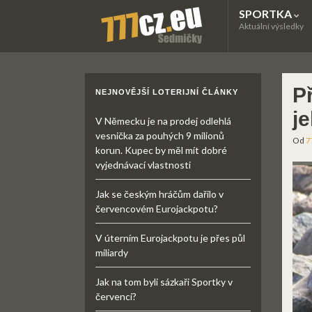
SPORTKA
Aktuální výsledky
P
NEJNOVĚJŠÍ LOTERIJNÍ ČLÁNKY
j
V Německu je na prodej odlehlá
vesnička za pouhých 9 milionů
Od
7
korun. Kupec by měl mít dobré
vyjednávací vlastnosti
Jak se českým hráčům dařilo v
červencovém Eurojackpotu?
V úterním Eurojackpotu je přes půl
miliardy
Jak na tom byli sázkaři Sportky v
červenci?