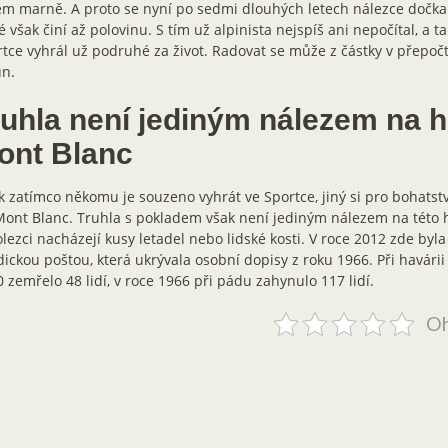
m marně. A proto se nyní po sedmi dlouhých letech nálezce dočka
é však činí až polovinu. S tím už alpinista nejspíš ani nepočítal, a tak
tce vyhrál už podruhé za život. Radovat se může z částky v přepočt
un.
ruhla není jediným nálezem na 
ont Blanc
k zatímco někomu je souzeno vyhrát ve Sportce, jiný si pro bohatst
ont Blanc. Truhla s pokladem však není jediným nálezem na této 
lezci nacházejí kusy letadel nebo lidské kosti. V roce 2012 zde byl
dickou poštou, která ukrývala osobní dopisy z roku 1966. Při havárii 
 zemřelo 48 lidí, v roce 1966 při pádu zahynulo 117 lidí.
Oh