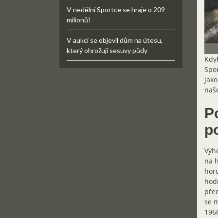
V nedělní Sportce se hraje o 209
milionů!
V aukci se objevil dům na útesu,
který ohrožují sesuvy půdy
Kdyb
Spor
jako
naše
P
p
Výhe
na h
horu
hodn
před
se m
1966