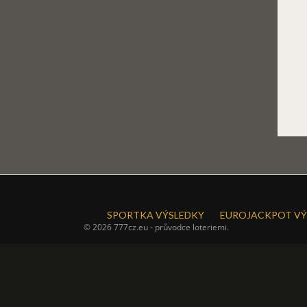
SPORTKA VÝSLEDKY
EUROJACKPOT VÝ
© 2026 777cz.eu - průvodce loteriemi.