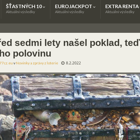
ŠŤASTNÝCH 10
EUROJACKPOT
EXTRA RENTA
Aktuální výsledky
Aktuální výsledky
Aktuální výsledky
řed sedmi lety našel poklad, teď
eho polovinu
8.2.2022
77cz.eu
v
Novinky a zprávy z loterie