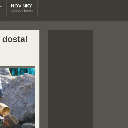
NOVINKY
Zprávy z loterií
 dostal