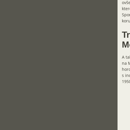
ovše
kter
Spor
kor
T
M
A ta
na M
horo
s in
1950