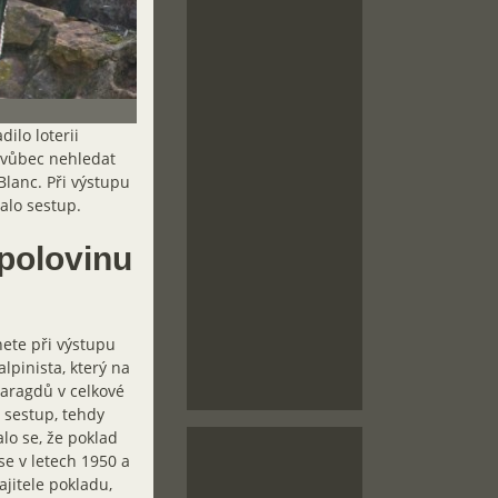
ilo loterii
d vůbec nehledat
Blanc. Při výstupu
alo sestup.
polovinu
nete při výstupu
lpinista, který na
maragdů v celkové
 sestup, tehdy
lo se, že poklad
se v letech 1950 a
jitele pokladu,