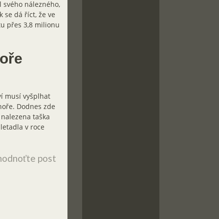
l svého nálezného,
 se dá říct, že ve
u přes 3,8 milionu
hoře
ví musí vyšplhat
hoře. Dodnes zde
a nalezena taška
letadla v roce
odnoťte post