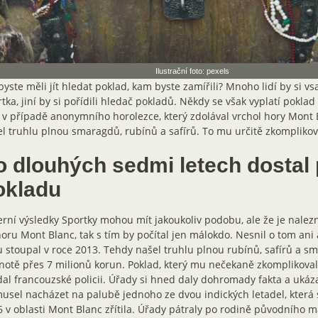
Ilustrační foto: pexels
yste měli jít hledat poklad, kam byste zamířili? Mnoho lidí by si vsad
tka, jiní by si pořídili hledač pokladů. Někdy se však vyplatí pokla
 v případě anonymního horolezce, který zdolával vrchol hory Mont 
l truhlu plnou smaragdů, rubínů a safírů. To mu určitě zkomplikov
o dlouhých sedmi letech dostal 
okladu
rní výsledky Sportky mohou mít jakoukoliv podobu, ale že je nalez
oru Mont Blanc, tak s tím by počítal jen málokdo. Nesnil o tom ani a
 stoupal v roce 2013. Tehdy našel truhlu plnou rubínů, safírů a s
otě přes 7 milionů korun. Poklad, který mu nečekaně zkomplikoval
al francouzské policii. Úřady si hned daly dohromady fakta a ukáza
usel nacházet na palubě jednoho ze dvou indických letadel, která 
 v oblasti Mont Blanc zřítila. Úřady pátraly po rodině původního ma