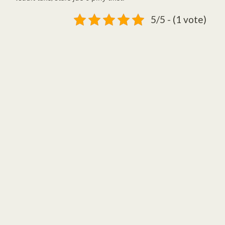
5/5 - (1 vote)