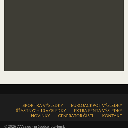
SPORTKA VÝSLEDKY
EUROJACKPOT VÝSLEDKY
ŠŤASTNÝCH 10 VÝSLEDKY
EXTRA RENTA VÝSLEDKY
NOVINKY
GENERÁTOR ČÍSEL
KONTAKT
© 2026 777cz.eu - průvodce loteriemi.