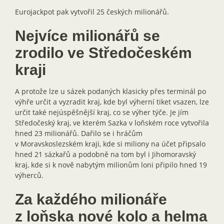
Eurojackpot pak vytvořil 25 českých milionářů.
Nejvíce milionářů se
zrodilo ve Středočeském
kraji
A protože lze u sázek podaných klasicky přes terminál po
výhře určit a vyzradit kraj, kde byl výherní tiket vsazen, lze
určit také nejúspěšnější kraj, co se výher týče. Je jím
Středočeský kraj, ve kterém Sazka v loňském roce vytvořila
hned 23 milionářů. Dařilo se i hráčům
v Moravskoslezském kraji, kde si miliony na účet připsalo
hned 21 sázkařů a podobně na tom byl i Jihomoravský
kraj, kde si k nově nabytým milionům loni připilo hned 19
výherců.
Za každého milionáře
z loňska nové kolo a helma