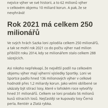
nejvíce výher ve své historii, a to 62 milionů výher
v celkovém objemu 10 miliard korun. A pak, že se
nevyhrává!
Rok 2021 má celkem 250
milionářů
Ve svých hrách Sazka loni zplodila celkem 250 milionářů,
a tak se mohl rok 2021 co do počtu výher nad milion
přiblížit roku 2014, kdy se milionářem stalo celkem 288
sázejících.
Asi nikoho nepřekvapí, že největší podíl na celkovém
objemu výher mají výherní výsledky Sportky. Loni ve
Sportce padlo hned 136 milionových výher v celkové
hodnotě přes 1,2 miliardy korun. Jako velmi oblíbené se
ukázaly být stírací losy, které v loňském roce vytvořily
hned 31 milionářů. Celkem se loni prodalo 56 milionů
kusů stíracích losů. Nejčastěji se kupovaly losy Černá
perla, Rentiér a Zlatá rybka.