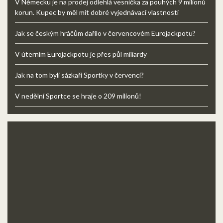
V Německu je na prodej odlehlá vesnička za pouhých 9 milionů
korun. Kupec by měl mít dobré vyjednávací vlastnosti
Jak se českým hráčům dařilo v červencovém Eurojackpotu?
V úterním Eurojackpotu je přes půl miliardy
Jak na tom byli sázkaři Sportky v červenci?
V nedělní Sportce se hraje o 209 milionů!