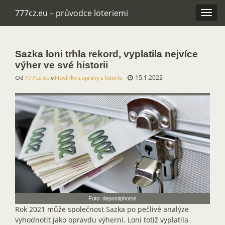
777cz.eu – průvodce loteriemi
Rozba
navig
Sazka loni trhla rekord, vyplatila nejvíce
výher ve své historii
15.1.2022
Od
777cz.eu
v
Novinky a zprávy z loterie
Foto: depositphotos
Rok 2021 může společnost Sazka po pečlivé analýze
vyhodnotit jako opravdu výherní. Loni totiž vyplatila