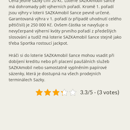
Cena jedné sázky činí 20 Kč. Loterie SAZKAmobil šance
má dohromady pět výherních pořadí. Kromě 1. pořadí
jsou výhry v loterii SAZKAmobil šance pevně určené.
Garantovaná výhra v 1. pořadí (v případě uhodnutí celého
pětičíslí) je 250 000 Kč. Ovšem částka se navyšuje o
nevyčerpané výherní kvóty prvního pořadí z předešlých
slosování a tudíž má loterie SAZKAmobil šance stejně jako
třeba Sportka rostoucí jackpot.
Hráči si do loterie SAZKAmobil šance mohou vsadit při
dobíjení kreditu nebo při placení paušálních služeb
SAZKAmobil nebo samostatně vyplněním papírové
sázenky, která je dostupná na všech prodejních
terminálech Sazky.
3.3/5 - (3 votes)