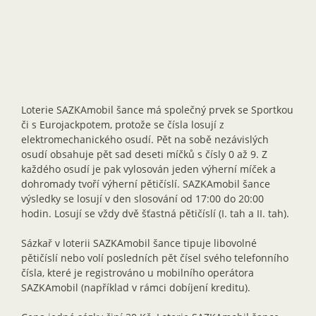
Loterie SAZKAmobil šance má společný prvek se Sportkou
či s Eurojackpotem, protože se čísla losují z
elektromechanického osudí. Pět na sobě nezávislých
osudí obsahuje pět sad deseti míčků s čísly 0 až 9. Z
každého osudí je pak vylosován jeden výherní míček a
dohromady tvoří výherní pětičíslí. SAZKAmobil šance
výsledky se losují v den slosování od 17:00 do 20:00
hodin. Losují se vždy dvě šťastná pětičíslí (I. tah a II. tah).
Sázkař v loterii SAZKAmobil šance tipuje libovolné
pětičíslí nebo volí posledních pět čísel svého telefonního
čísla, které je registrováno u mobilního operátora
SAZKAmobil (například v rámci dobíjení kreditu).