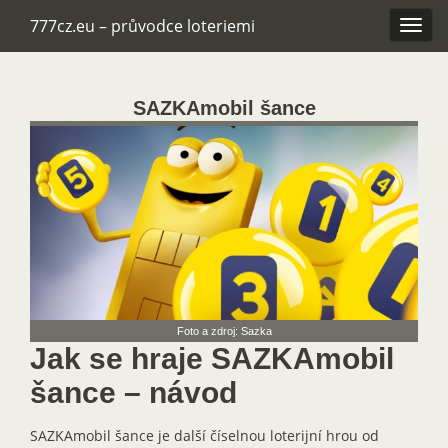
777cz.eu – průvodce loteriemi
Rozba
navig
SAZKAmobil šance
Foto a zdroj: Sazka
Jak se hraje SAZKAmobil
šance – návod
SAZKAmobil šance je další číselnou loterijní hrou od