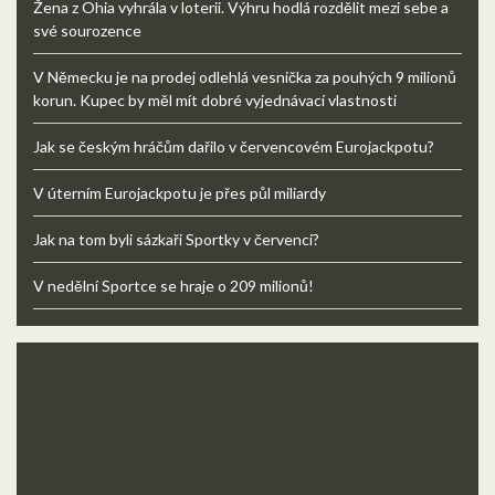
Žena z Ohia vyhrála v loterii. Výhru hodlá rozdělit mezi sebe a
své sourozence
V Německu je na prodej odlehlá vesnička za pouhých 9 milionů
korun. Kupec by měl mít dobré vyjednávací vlastnosti
Jak se českým hráčům dařilo v červencovém Eurojackpotu?
V úterním Eurojackpotu je přes půl miliardy
Jak na tom byli sázkaři Sportky v červenci?
V nedělní Sportce se hraje o 209 milionů!