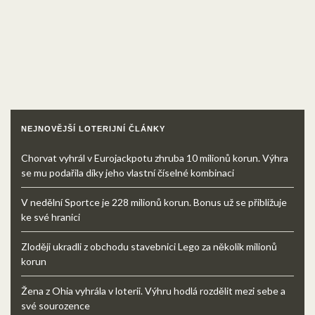
NEJNOVĚJŠÍ LOTERIJNÍ ČLÁNKY
Chorvat vyhrál v Eurojackpotu zhruba 10 milionů korun. Výhra
se mu podařila díky jeho vlastní číselné kombinaci
V nedělní Sportce je 228 milionů korun. Bonus už se přibližuje
ke své hranici
Zloději ukradli z obchodu stavebnici Lego za několik milionů
korun
Žena z Ohia vyhrála v loterii. Výhru hodlá rozdělit mezi sebe a
své sourozence