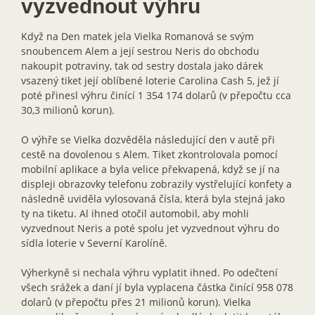
vyzvednout výhru
Když na Den matek jela Vielka Romanová se svým
snoubencem Alem a její sestrou Neris do obchodu
nakoupit potraviny, tak od sestry dostala jako dárek
vsazený tiket její oblíbené loterie Carolina Cash 5, jež jí
poté přinesl výhru činící 1 354 174 dolarů (v přepočtu cca
30,3 milionů korun).
O výhře se Vielka dozvěděla následující den v autě při
cestě na dovolenou s Alem. Tiket zkontrolovala pomocí
mobilní aplikace a byla velice překvapená, když se jí na
displeji obrazovky telefonu zobrazily vystřelující konfety a
následně uviděla vylosovaná čísla, která byla stejná jako
ty na tiketu. Al ihned otočil automobil, aby mohli
vyzvednout Neris a poté spolu jet vyzvednout výhru do
sídla loterie v Severní Karolíně.
Výherkyně si nechala výhru vyplatit ihned. Po odečtení
všech srážek a daní jí byla vyplacena částka činící 958 078
dolarů (v přepočtu přes 21 milionů korun). Vielka