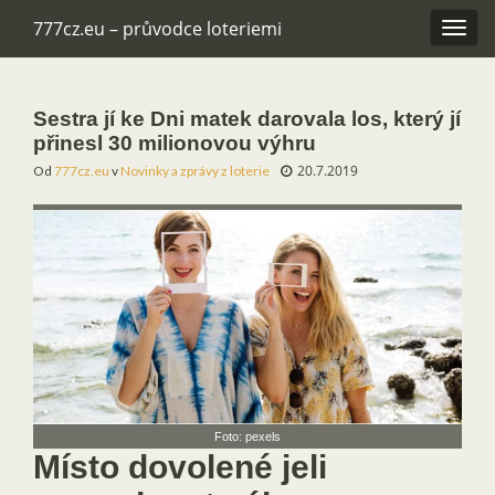
777cz.eu – průvodce loteriemi
Rozba
navig
Sestra jí ke Dni matek darovala los, který jí
přinesl 30 milionovou výhru
20.7.2019
Od
777cz.eu
v
Novinky a zprávy z loterie
Foto: pexels
Místo dovolené jeli