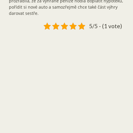
prozradila, že za vyhrané peníze hodlá doplatit hypotéku,
pořídit si nové auto a samozřejmě chce také část výhry
darovat sestře.
5/5 - (1 vote)