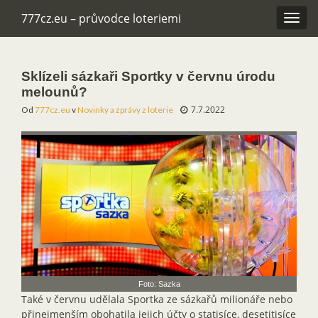
777cz.eu – průvodce loteriemi
Rozba
navig
Sklízeli sázkaři Sportky v červnu úrodu
melounů?
7.7.2022
Od
777cz.eu
v
Novinky a zprávy z loterie
Foto: Sazka
Také v červnu udělala Sportka ze sázkařů milionáře nebo
přinejmenším obohatila jejich účty o statisíce, desetitisíce