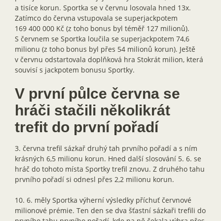
a tisíce korun. Sportka se v červnu losovala hned 13x.
Zatímco do června vstupovala se superjackpotem
169 400 000 Kč (z toho bonus byl téměř 127 milionů).
S červnem se Sportka loučila se superjackpotem 74,6
milionu (z toho bonus byl přes 54 milionů korun). Ještě
v červnu odstartovala doplňková hra Stokrát milion, která
souvisí s jackpotem bonusu Sportky.
V první půlce června se
hráči stačili několikrát
trefit do první pořadí
3. června trefil sázkař druhý tah prvního pořadí a s ním
krásných 6,5 milionu korun. Hned další slosování 5. 6. se
hráč do tohoto místa Sportky trefil znovu. Z druhého tahu
prvního pořadí si odnesl přes 2,2 milionu korun.
10. 6. měly Sportka výherní výsledky příchuť červnové
milionové prémie. Ten den se dva šťastní sázkaři trefili do
prvního tahu prvního pořadí, kde na ně čekala výhra přes