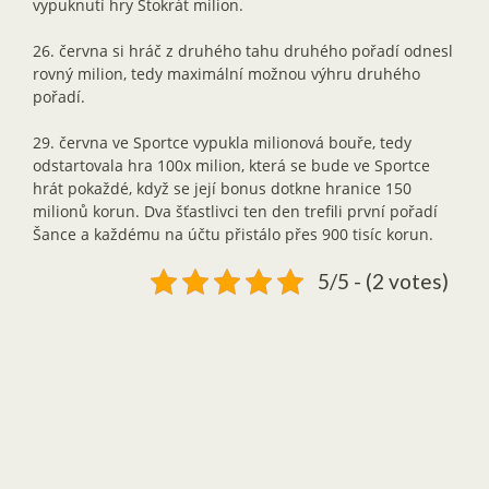
vypuknutí hry Stokrát milion.
26. června si hráč z druhého tahu druhého pořadí odnesl
rovný milion, tedy maximální možnou výhru druhého
pořadí.
29. června ve Sportce vypukla milionová bouře, tedy
odstartovala hra 100x milion, která se bude ve Sportce
hrát pokaždé, když se její bonus dotkne hranice 150
milionů korun. Dva šťastlivci ten den trefili první pořadí
Šance a každému na účtu přistálo přes 900 tisíc korun.
5/5 - (2 votes)