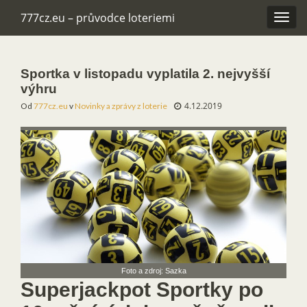
777cz.eu – průvodce loteriemi
Rozba
navig
Sportka v listopadu vyplatila 2. nejvyšší
výhru
4.12.2019
Od
777cz.eu
v
Novinky a zprávy z loterie
Foto a zdroj: Sazka
Superjackpot Sportky po