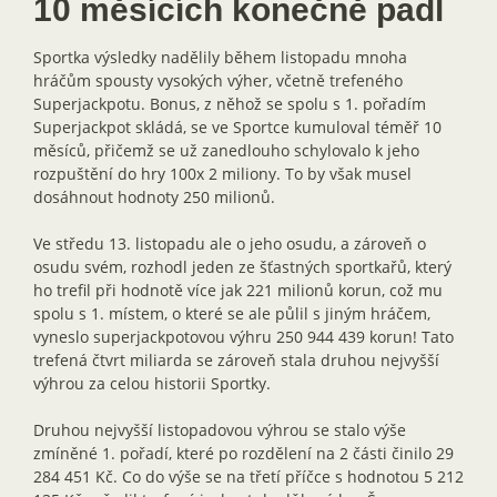
10 měsících konečně padl
Sportka výsledky nadělily během listopadu mnoha
hráčům spousty vysokých výher, včetně trefeného
Superjackpotu. Bonus, z něhož se spolu s 1. pořadím
Superjackpot skládá, se ve Sportce kumuloval téměř 10
měsíců, přičemž se už zanedlouho schylovalo k jeho
rozpuštění do hry 100x 2 miliony. To by však musel
dosáhnout hodnoty 250 milionů.
Ve středu 13. listopadu ale o jeho osudu, a zároveň o
osudu svém, rozhodl jeden ze šťastných sportkařů, který
ho trefil při hodnotě více jak 221 milionů korun, což mu
spolu s 1. místem, o které se ale půlil s jiným hráčem,
vyneslo superjackpotovou výhru 250 944 439 korun! Tato
trefená čtvrt miliarda se zároveň stala druhou nejvyšší
výhrou za celou historii Sportky.
Druhou nejvyšší listopadovou výhrou se stalo výše
zmíněné 1. pořadí, které po rozdělení na 2 části činilo 29
284 451 Kč. Co do výše se na třetí příčce s hodnotou 5 212