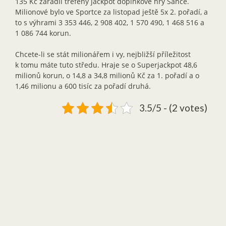
135 Kč zařadil trefený jackpot doplňkové hry Šance.
Milionové bylo ve Sportce za listopad ještě 5x 2. pořadí, a
to s výhrami 3 353 446, 2 908 402, 1 570 490, 1 468 516 a
1 086 744 korun.
Chcete-li se stát milionářem i vy, nejbližší příležitost
k tomu máte tuto středu. Hraje se o Superjackpot 48,6
milionů korun, o 14,8 a 34,8 milionů Kč za 1. pořadí a o
1,46 milionu a 600 tisíc za pořadí druhá.
3.5/5 - (2 votes)