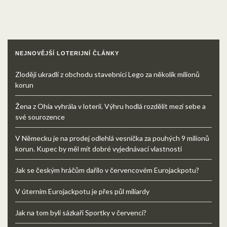
NEJNOVĚJŠÍ LOTERIJNÍ ČLÁNKY
Zloději ukradli z obchodu stavebnici Lego za několik milionů
korun
Žena z Ohia vyhrála v loterii. Výhru hodlá rozdělit mezi sebe a
své sourozence
V Německu je na prodej odlehlá vesnička za pouhých 9 milionů
korun. Kupec by měl mít dobré vyjednávací vlastnosti
Jak se českým hráčům dařilo v červencovém Eurojackpotu?
V úterním Eurojackpotu je přes půl miliardy
Jak na tom byli sázkaři Sportky v červenci?