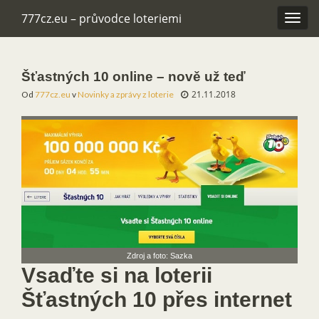
777cz.eu – průvodce loteriemi
Rozba
navig
Šťastných 10 online – nově už teď
21.11.2018
Od
777cz.eu
v
Novinky a zprávy z loterie
Zdroj a foto: Sazka
Vsaďte si na loterii
Šťastných 10 přes internet