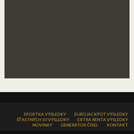
SPORTKA VÝSLEDKY
EUROJACKPOT VÝSLEDKY
ŠŤASTNÝCH 10 VÝSLEDKY
EXTRA RENTA VÝSLEDKY
NOVINKY
GENERÁTOR ČÍSEL
KONTAKT