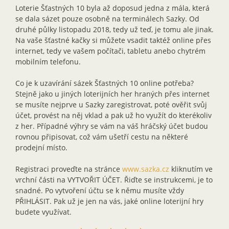
Loterie Šťastných 10 byla až doposud jedna z mála, která
se dala sázet pouze osobně na terminálech Sazky. Od
druhé půlky listopadu 2018, tedy už teď, je tomu ale jinak.
Na vaše šťastné kačky si můžete vsadit taktéž online přes
internet, tedy ve vašem počítači, tabletu anebo chytrém
mobilním telefonu.
Co je k uzavírání sázek Šťastných 10 online potřeba?
Stejně jako u jiných loterijních her hraných přes internet
se musíte nejprve u Sazky zaregistrovat, poté ověřit svůj
účet, provést na něj vklad a pak už ho využít do kterékoliv
z her. Případné výhry se vám na váš hráčský účet budou
rovnou připisovat, což vám ušetří cestu na některé
prodejní místo.
Registraci proveďte na stránce
www.sazka.cz
kliknutím ve
vrchní části na VYTVOŘIT ÚČET. Řiďte se instrukcemi, je to
snadné. Po vytvoření účtu se k němu musíte vždy
PŘIHLÁSIT. Pak už je jen na vás, jaké online loterijní hry
budete využívat.