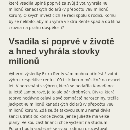
které vsadila úplně poprvé za svůj život, vyhrála 48
milionů kanadských dolarů (v přepočtu 788 milionů
korun). O svých investicích se radí spolu s rodiči. Komu
by se nelíbilo, aby mu výhra v Extra Rentě spadla do klína
zrovna na prahu dospělosti?
Vsadila si poprvé v životě
a hned vyhrála stovky
milionů
Výherní výsledky Extra Renty vám mohou přinést životní
výhru, respektive rentu 100 tisíc korun měsíčně na dvacet
let. V porovnání s výhrou, která se podařila Kanaďance
Juliettě Lamourové, je to ale pár drobných. Dívka, která
teprve nedávno oslavila své osmnácté narozeniny, trefila
jackpot 48 milionů kanadských dolarů (v přepočtu 788
milionů korun). Zdá se, že takovou sumu nemá dívka
šanci utratit do konce života. Jenže Juliette má velké
plány. Velkou část financí chce vyčlenit na studium.
Potom hodlá společně se svou rodinou procestovat