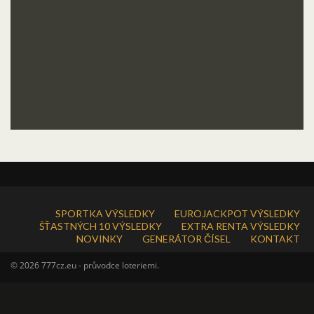
SPORTKA VÝSLEDKY
EUROJACKPOT VÝSLEDKY
ŠŤASTNÝCH 10 VÝSLEDKY
EXTRA RENTA VÝSLEDKY
NOVINKY
GENERÁTOR ČÍSEL
KONTAKT
© 2026 777cz.eu - průvodce loteriemi.