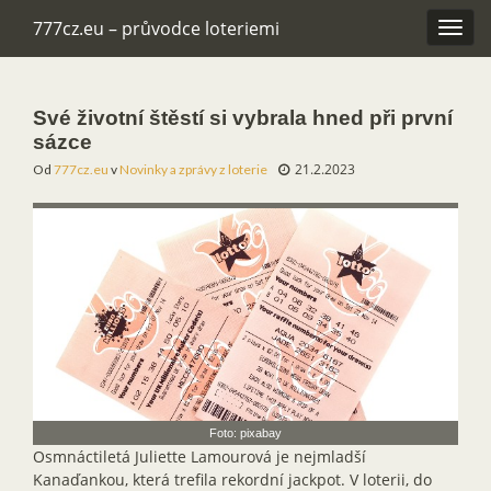
777cz.eu – průvodce loteriemi
Rozba
navig
Své životní štěstí si vybrala hned při první
sázce
21.2.2023
Od
777cz.eu
v
Novinky a zprávy z loterie
Foto: pixabay
Osmnáctiletá Juliette Lamourová je nejmladší
Kanaďankou, která trefila rekordní jackpot. V loterii, do