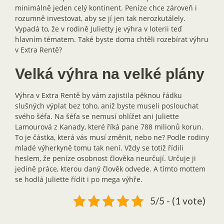
minimálně jeden celý kontinent. Peníze chce zároveň i
rozumně investovat, aby se jí jen tak nerozkutálely.
Vypadá to, že v rodině Julietty je výhra v loterii teď
hlavním tématem. Také byste doma chtěli rozebírat výhru
v Extra Rentě?
Velká výhra na velké plány
Výhra v Extra Rentě by vám zajistila pěknou řádku
slušných výplat bez toho, aniž byste museli poslouchat
svého šéfa. Na šéfa se nemusí ohlížet ani Juliette
Lamourová z Kanady, které říká pane 788 milionů korun.
To je částka, která vás musí změnit, nebo ne? Podle rodiny
mladé výherkyně tomu tak není. Vždy se totiž řídili
heslem, že peníze osobnost člověka neurčují. Určuje ji
jedině práce, kterou daný člověk odvede. A tímto mottem
se hodlá Juliette řídit i po mega výhře.
5/5 - (1 vote)