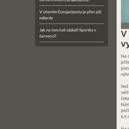
V úterním Eurojackpotu je přes půl
miliardy
Jak na tom byli sázkaři Sportky v
V
červenci?
vy
Na o
přil
pozv
vyhr
Než 
setř
čeka
Násl
pečl
6,9 
Na c