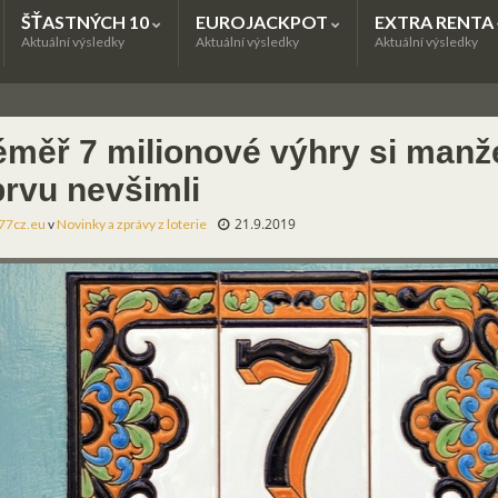
ŠŤASTNÝCH 10
EUROJACKPOT
EXTRA RENTA
Aktuální výsledky
Aktuální výsledky
Aktuální výsledky
éměř 7 milionové výhry si manž
prvu nevšimli
21.9.2019
77cz.eu
v
Novinky a zprávy z loterie