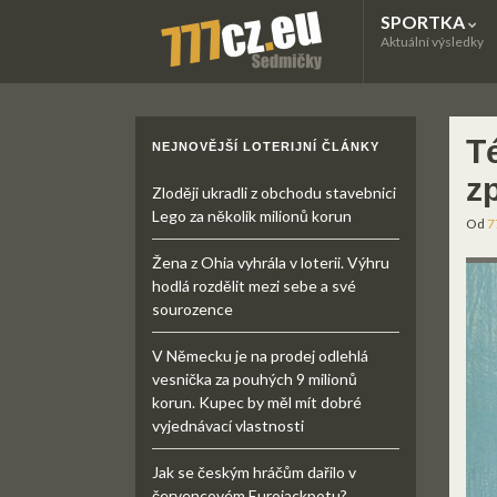
SPORTKA
Aktuální výsledky
T
NEJNOVĚJŠÍ LOTERIJNÍ ČLÁNKY
z
Zloději ukradli z obchodu stavebnici
Lego za několik milionů korun
Od
7
Žena z Ohia vyhrála v loterii. Výhru
hodlá rozdělit mezi sebe a své
sourozence
V Německu je na prodej odlehlá
vesnička za pouhých 9 milionů
korun. Kupec by měl mít dobré
vyjednávací vlastnosti
Jak se českým hráčům dařilo v
červencovém Eurojackpotu?