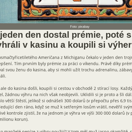
Foto: pixabay
 jeden den dostal prémie, poté 
hráli v kasinu a koupili si výher
smačtyřicetiletého Američana z Michiganu čekalo v jeden den troj
epšení. Tím prvním byly prémie za práci o víkendu. Právě díky prém
al svou ženu do kasina, aby si mohli užít trochu adrenalinu, zábavy
áli.
ale do kasina došli, koupili si cestou v obchodě 2 stírací losy. Kaž
el, žádnou výhru na nich však neobjevili. Uklidili si je proto a šli dá
lo větší štěstí, jelikož si odnášeli 300 dolarů (v přepočtu přes 6,9 ti
edující den ráno, když se muž k setřeným losům vrátil, nevěřil svým
ivé kontrole zjistil, že na jednom je výhra ve výši 300 000 dolarů (v
milionu korun).
o manželé peníze z výhry použijí? V tom měl muž jasno okamžitě, co