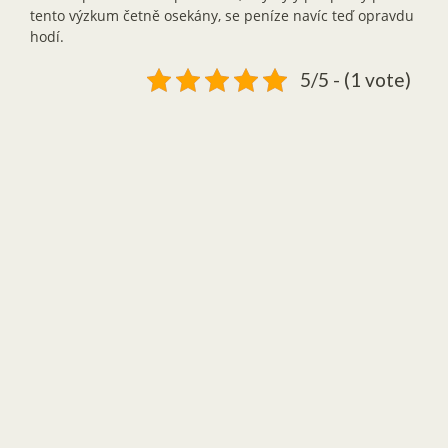
tento výzkum četně osekány, se peníze navíc teď opravdu
hodí.
5/5 - (1 vote)