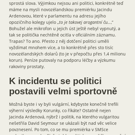
sprostá slova. Výjimkou nejsou ani politici, konkrétně teď
máme na mysli novozélandskou premiérku Jacindu
Ardenovou, které v parlamentu na adresu jejího
opozičního kolegy ujelo „
to je takovej arogantní ču…
,”
Bohužel ale mikrofon u jejich úst ještě nebyl vypnutý, a
tak se politička nechtěně ocitla v oficiálním záznamu.
Trapas? To ano. Přesto z něj dotčení politici uměli
vyždímat mnohem více, a to konkrétně přes sto tisíc
novozélandských dolarů (to je v přepočtu přes 1,4 milionu
korun). Peníze putovaly na podporu léčby a výzkumu
rakoviny prostaty.
K incidentu se politici
postavili velmi sportovně
Možná byste i vy byli vulgární, kdybyste konečně trefili
výherní výsledky Korunky, co říkáte? Ostatně nejen
Jacinda Ardenová, nýbrž i politik, na kterého vulgaritou
nešetřila David Seymour se ukázali být nad věc velice
povznesení. Po tom, co se mu premiérka v SMSce