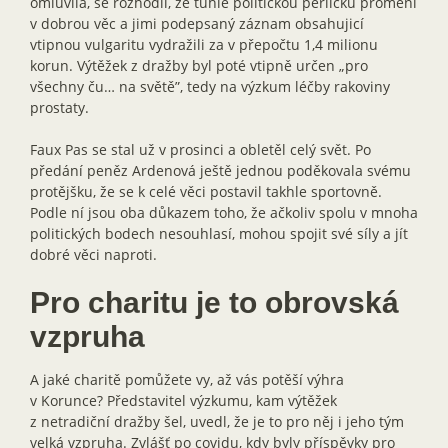
omluvila, se rozhodli, že tuhle politickou perličku promění
v dobrou věc a jimi podepsaný záznam obsahujicí
vtipnou vulgaritu vydražili za v přepočtu 1,4 milionu
korun. Výtěžek z dražby byl poté vtipně určen „pro
všechny ču… na světě”, tedy na výzkum léčby rakoviny
prostaty.
Faux Pas se stal už v prosinci a obletěl celý svět. Po
předání peněz Ardenová ještě jednou poděkovala svému
protějšku, že se k celé věci postavil takhle sportovně.
Podle ní jsou oba důkazem toho, že ačkoliv spolu v mnoha
politických bodech nesouhlasí, mohou spojit své síly a jít
dobré věci naproti.
Pro charitu je to obrovská
vzpruha
A jaké charitě pomůžete vy, až vás potěší výhra
v Korunce? Představitel výzkumu, kam výtěžek
z netradiční dražby šel, uvedl, že je to pro něj i jeho tým
velká vzpruha. Zvlášť po covidu, kdy byly příspěvky pro