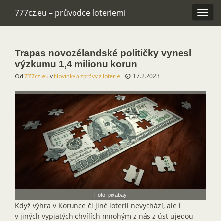
777cz.eu – průvodce loteriemi
Rozba
navig
Trapas novozélandské političky vynesl
výzkumu 1,4 milionu korun
17.2.2023
Od
777cz.eu
v
Novinky a zprávy z loterie
Foto: pixabay
Když výhra v Korunce či jiné loterii nevychází, ale i
v jiných vypjatých chvílích mnohým z nás z úst ujedou