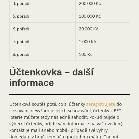
4. pořadí
200 000 Kč
5. pořadí
100 000 Kč
6. pořadí
20 000 Kč
7. pořadí
1 000 Kč
8. pořadí
100 Kč
Účtenkovka – další
informace
Účtenková soutěž poté, co si účtenky
zaregistrujete
do
slosování, nevyžaduje jejich schovávání, účtenky z EET
loterie můžete tedy následně zahodit. Pokud půjde o
výherní účtenky, přijde vám informace na váš uvedený
kontakt (e-mail anebo mobil), případě své výhry
dohledáte v hráčském účtu (pokud ho máte). Osobní