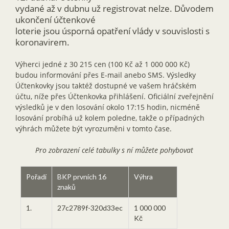
vydané až v dubnu už registrovat nelze. Důvodem
ukončení účtenkové
loterie jsou úsporná opatření vlády v souvislosti s
koronavirem.
Výherci jedné z 30 215 cen (100 Kč až 1 000 000 Kč)
budou informování přes E-mail anebo SMS. Výsledky
Účtenkovky jsou taktéž dostupné ve vašem hráčském
účtu, níže přes Účtenkovka přihlášení. Oficiální zveřejnění
výsledků je v den losování okolo 17:15 hodin, nicméně
losování probíhá už kolem poledne, takže o případných
výhrách můžete být vyrozuměni v tomto čase.
Pro zobrazení celé tabulky s ní můžete pohybovat
Pořadí
BKP prvních 16
Výhra
znaků
1.
27c2789f-320d33ec
1 000 000
Kč