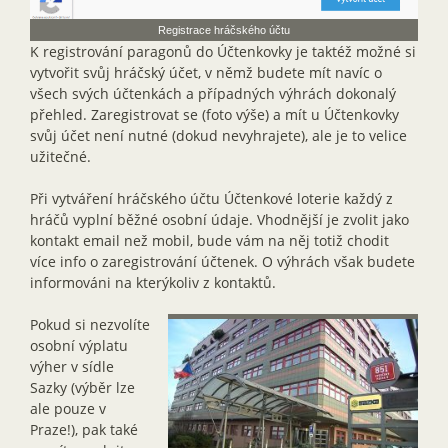
Registrace hráčského účtu
K registrování paragonů do Účtenkovky je taktéž možné si
vytvořit svůj hráčský účet, v němž budete mít navíc o
všech svých účtenkách a případných výhrách dokonalý
přehled. Zaregistrovat se (foto výše) a mít u Účtenkovky
svůj účet není nutné (dokud nevyhrajete), ale je to velice
užitečné.
Při vytváření hráčského účtu Účtenkové loterie každý z
hráčů vyplní běžné osobní údaje. Vhodnější je zvolit jako
kontakt email než mobil, bude vám na něj totiž chodit
více info o zaregistrování účtenek. O výhrách však budete
informováni na kterýkoliv z kontaktů.
Pokud si nezvolíte
osobní výplatu
výher v sídle
Sazky (výběr lze
ale pouze v
Praze!), pak také