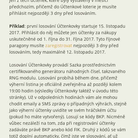
jen z těch účtenek, které byly vystaveny v měsíci
předchozím, přičemž do Účtenkové loterie je musíte
přihlásit nejpozději 3 dny před losováním.
Příklad
: první losování Účtenkovky startuje 15. listopadu
2017. Přihlásit do něj můžete jen účtenky za nákupy
uskutečněné od 1. října do 31. října 2017. Tyto říjnové
paragony musíte
zaregistrovat
nejpozději 3 dny před
losováním, tedy maximálně 12. listopadu 2017.
Losování Účtenkovky provádí Sazka prostřednictvím
certifikovaného generátoru náhodných čísel, takzvaného
RNG modulu. Losování probíhá během dne, přičemž
výherní listina je oficiálně zveřejněna až později kolem
19:00 hodin (výsledky Účtenkovky taktéž v úvodu této
stránky). Už v odpoledních hodinách vám ale mohou
chodit emaily a SMS zprávy o případných výhrách, stejně
jako výherní účtenky uvidíte ve svém hráčském účtu
(pokud ho máte vytvořený). Losují se kódy BKP. Nicméně
vůbec nezáleží na tom, zda při registrování účtenky
zadáváte právě BKP anebo kód FIK. Druhý z kódů se vám
totiž doplní automaticky, čímž jste ve slosování, ať už