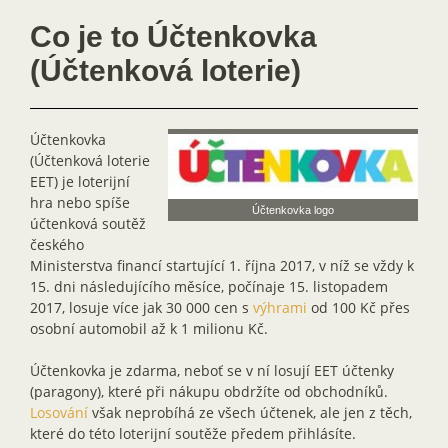
Co je to Účtenkovka
(Účtenková loterie)
Účtenkovka
(Účtenková loterie
EET) je loterijní
hra nebo spíše
Účtenkovka logo
účtenková soutěž
českého
Ministerstva financí startující 1. října 2017, v níž se vždy k
15. dni následujícího měsíce, počínaje 15. listopadem
2017, losuje více jak 30 000 cen s
výhrami
od 100 Kč přes
osobní automobil až k 1 milionu Kč.
Účtenkovka je zdarma, neboť se v ní losují EET účtenky
(paragony), které při nákupu obdržíte od obchodníků.
Losování
však neprobíhá ze všech účtenek, ale jen z těch,
které do této loterijní soutěže předem přihlásíte.