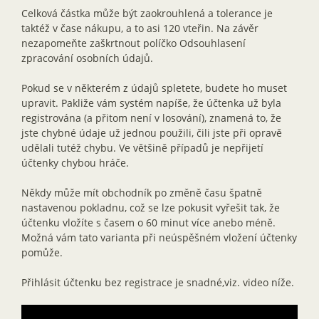
Celková částka může být zaokrouhlená a tolerance je
taktéž v čase nákupu, a to asi 120 vteřin. Na závěr
nezapomeňte zaškrtnout políčko Odsouhlasení
zpracování osobních údajů.
Pokud se v některém z údajů spletete, budete ho muset
upravit. Pakliže vám systém napíše, že účtenka už byla
registrována (a přitom není v losování), znamená to, že
jste chybné údaje už jednou použili, čili jste při opravě
udělali tutéž chybu. Ve většině případů je nepřijetí
účtenky chybou hráče.
Někdy může mít obchodník po změně času špatně
nastavenou pokladnu, což se lze pokusit vyřešit tak, že
účtenku vložíte s časem o 60 minut více anebo méně.
Možná vám tato varianta při neúspěšném vložení účtenky
pomůže.
Přihlásit účtenku bez registrace je snadné,viz. video níže.