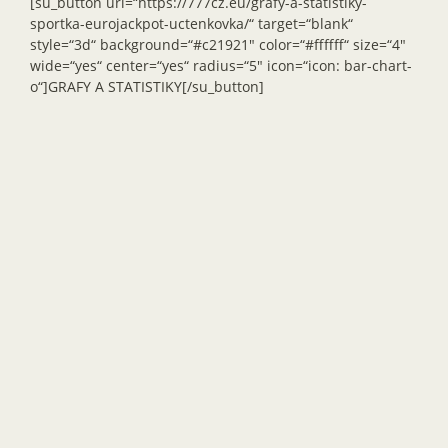
[su_button url=“https://777cz.eu/grafy-a-statistiky-
sportka-eurojackpot-uctenkovka/“ target=“blank“
style=“3d“ background=“#c21921″ color=“#ffffff“ size=“4″
wide=“yes“ center=“yes“ radius=“5″ icon=“icon: bar-chart-
o“]GRAFY A STATISTIKY[/su_button]