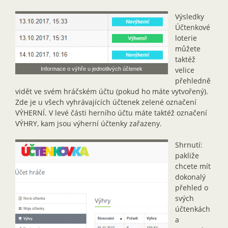
Výsledky
Účtenkové
loterie
můžete
taktéž
velice
Informace o výhře u jednotlivých účtenek
přehledně
vidět ve svém hráčském účtu (pokud ho máte vytvořený).
Zde je u všech vyhrávajících účtenek zelené označení
VÝHERNÍ. V levé části herního účtu máte taktéž označení
VÝHRY, kam jsou výherní účtenky zařazeny.
Shrnutí:
pakliže
chcete mít
dokonalý
přehled o
svých
účtenkách
a