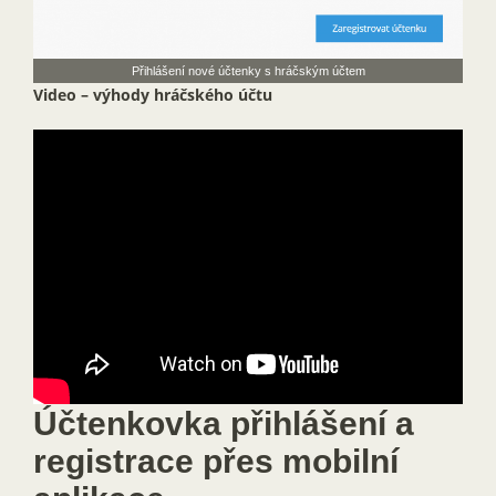
Přihlášení nové účtenky s hráčským účtem
Video – výhody hráčského účtu
Účtenkovka přihlášení a
registrace přes mobilní