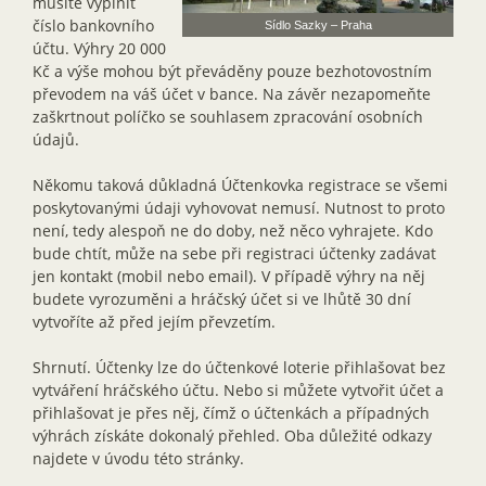
musíte vyplnit
číslo bankovního
Sídlo Sazky – Praha
účtu. Výhry 20 000
Kč a výše mohou být převáděny pouze bezhotovostním
převodem na váš účet v bance. Na závěr nezapomeňte
zaškrtnout políčko se souhlasem zpracování osobních
údajů.
Někomu taková důkladná Účtenkovka registrace se všemi
poskytovanými údaji vyhovovat nemusí. Nutnost to proto
není, tedy alespoň ne do doby, než něco vyhrajete. Kdo
bude chtít, může na sebe při registraci účtenky zadávat
jen kontakt (mobil nebo email). V případě výhry na něj
budete vyrozuměni a hráčský účet si ve lhůtě 30 dní
vytvoříte až před jejím převzetím.
Shrnutí. Účtenky lze do účtenkové loterie přihlašovat bez
vytváření hráčského účtu. Nebo si můžete vytvořit účet a
přihlašovat je přes něj, čímž o účtenkách a případných
výhrách získáte dokonalý přehled. Oba důležité odkazy
najdete v úvodu této stránky.