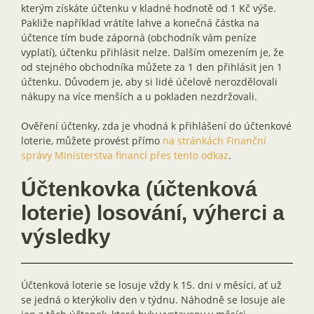
kterým získáte účtenku v kladné hodnotě od 1 Kč výše.
Pakliže například vrátíte lahve a konečná částka na
účtence tím bude záporná (obchodník vám peníze
vyplatí), účtenku přihlásit nelze. Dalším omezením je, že
od stejného obchodníka můžete za 1 den přihlásit jen 1
účtenku. Důvodem je, aby si lidé účelově nerozdělovali
nákupy na více menších a u pokladen nezdržovali.
Ověření účtenky, zda je vhodná k přihlášení do účtenkové
loterie, můžete provést přímo
na stránkách Finanční
správy Ministerstva financí přes tento odkaz
.
Účtenkovka (účtenková
loterie) losování, výherci a
výsledky
Účtenková loterie se losuje vždy k 15. dni v měsíci, ať už
se jedná o kterýkoliv den v týdnu. Náhodně se losuje ale