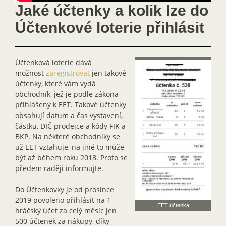
Jaké účtenky a kolik lze do
Účtenkové loterie přihlásit
Účtenková loterie dává
možnost
zaregistrovat
jen takové
účtenky, které vám vydá
obchodník, jež je podle zákona
přihlášený k EET. Takové účtenky
obsahují datum a čas vystavení,
částku, DIČ prodejce a kódy FIK a
BKP. Na některé obchodníky se
už EET vztahuje, na jiné to může
být až během roku 2018. Proto se
předem raději informujte.
Do Účtenkovky je od prosince
2019 povoleno přihlásit na 1
EET účtenka
hráčský účet za celý měsíc jen
500 účtenek za nákupy, díky