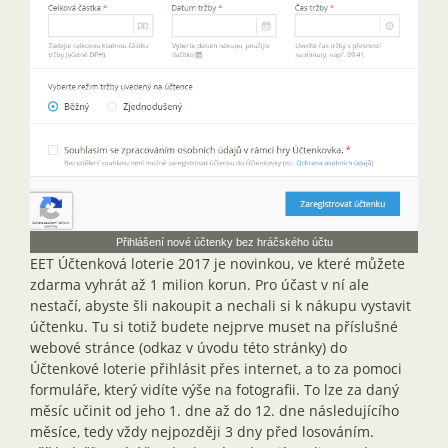
Přihlášení nové účtenky bez hráčského účtu
EET Účtenková loterie 2017 je novinkou, ve které můžete
zdarma vyhrát až 1 milion korun. Pro účast v ní ale
nestačí, abyste šli nakoupit a nechali si k nákupu vystavit
účtenku. Tu si totiž budete nejprve muset na příslušné
webové stránce (odkaz v úvodu této stránky) do
Účtenkové loterie přihlásit přes internet, a to za pomoci
formuláře, který vidíte výše na fotografii. To lze za daný
měsíc učinit od jeho 1. dne až do 12. dne následujícího
měsíce, tedy vždy nejpozději 3 dny před losováním.