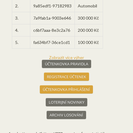
2.
9a85edf1-97182983
Automobil
3.
7a9fab1a-9003e646
300 000 Kč
4.
c6bf7aaa-8e3c2a76
200 000 Kč
5.
fa634bf7-36ce1cd1
100 000 Kč
Zobrazit více výher
ÚČTENKOVKA PRAVIDLA
REGISTRACE ÚČTENEK
ÚČTENKOVKA PŘIHLÁŠENÍ
LOTERIJNÍ NOVINKY
ARCHIV LOSOVÁNÍ