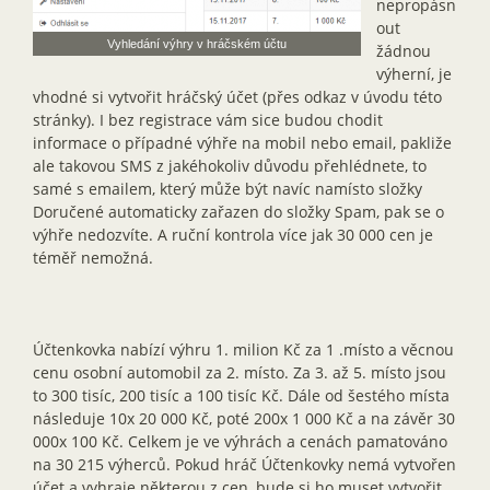
nepropásn
out
Vyhledání výhry v hráčském účtu
žádnou
výherní, je
vhodné si vytvořit hráčský účet (přes odkaz v úvodu této
stránky). I bez registrace vám sice budou chodit
informace o případné výhře na mobil nebo email, pakliže
ale takovou SMS z jakéhokoliv důvodu přehlédnete, to
samé s emailem, který může být navíc namísto složky
Doručené automaticky zařazen do složky Spam, pak se o
výhře nedozvíte. A ruční kontrola více jak 30 000 cen je
téměř nemožná.
Účtenkovka nabízí výhru 1. milion Kč za 1 .místo a věcnou
cenu osobní automobil za 2. místo. Za 3. až 5. místo jsou
to 300 tisíc, 200 tisíc a 100 tisíc Kč. Dále od šestého místa
následuje 10x 20 000 Kč, poté 200x 1 000 Kč a na závěr 30
000x 100 Kč. Celkem je ve výhrách a cenách pamatováno
na 30 215 výherců. Pokud hráč Účtenkovky nemá vytvořen
účet a vyhraje některou z cen, bude si ho muset vytvořit