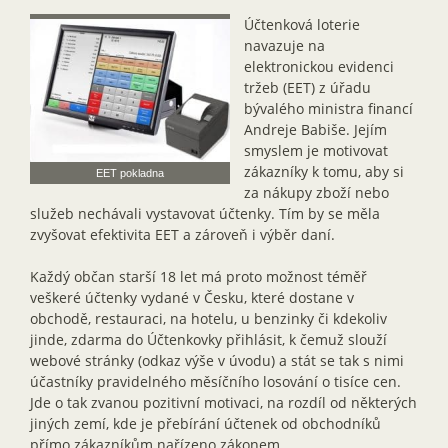
Účtenková loterie
navazuje na
elektronickou evidenci
tržeb (EET) z úřadu
bývalého ministra financí
Andreje Babiše. Jejím
smyslem je motivovat
zákazníky k tomu, aby si
EET pokladna
za nákupy zboží nebo
služeb nechávali vystavovat účtenky. Tím by se měla
zvyšovat efektivita EET a zároveň i výběr daní.
Každý občan starší 18 let má proto možnost téměř
veškeré účtenky vydané v Česku, které dostane v
obchodě, restauraci, na hotelu, u benzinky či kdekoliv
jinde, zdarma do Účtenkovky přihlásit, k čemuž slouží
webové stránky (odkaz výše v úvodu) a stát se tak s nimi
účastníky pravidelného měsíčního losování o tisíce cen.
Jde o tak zvanou pozitivní motivaci, na rozdíl od některých
jiných zemí, kde je přebírání účtenek od obchodníků
přímo zákazníkům nařízeno zákonem.