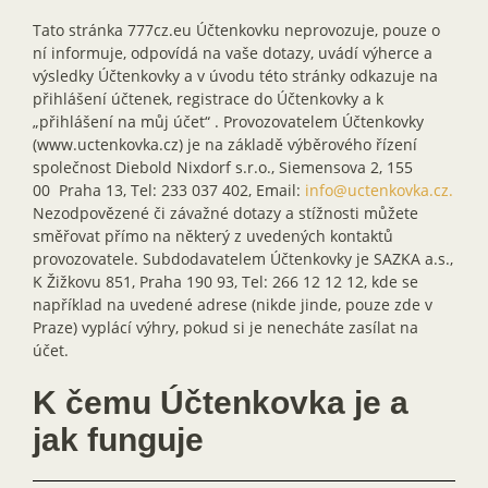
Tato stránka 777cz.eu Účtenkovku neprovozuje, pouze o
ní informuje, odpovídá na vaše dotazy, uvádí výherce a
výsledky Účtenkovky a v úvodu této stránky odkazuje na
přihlášení účtenek, registrace do Účtenkovky a k
„přihlášení na můj účet“ . Provozovatelem Účtenkovky
(www.uctenkovka.cz) je na základě výběrového řízení
společnost Diebold Nixdorf s.r.o., Siemensova 2, 155
00 Praha 13, Tel: 233 037 402, Email:
info@uctenkovka.cz.
Nezodpovězené či závažné dotazy a stížnosti můžete
směřovat přímo na některý z uvedených kontaktů
provozovatele. Subdodavatelem Účtenkovky je SAZKA a.s.,
K Žižkovu 851, Praha 190 93, Tel: 266 12 12 12, kde se
například na uvedené adrese (nikde jinde, pouze zde v
Praze) vyplácí výhry, pokud si je nenecháte zasílat na
účet.
K čemu Účtenkovka je a
jak funguje