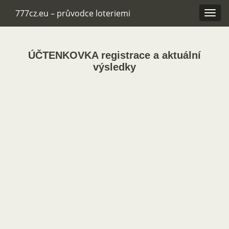
777cz.eu – průvodce loteriemi
Rozba
navig
ÚČTENKOVKA registrace a aktuální
výsledky