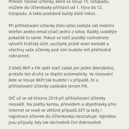
Příklad: říjnové účtenky, které se losují 15. listopadu,
můžete do Účtenkovky přihlásit od 1. října do 12.
listopadu. A takto podobně každý další měsíc.
Při přihlašování účtenky (foto výše) zadejte váš mobilní
telefon anebo email (stačí jedno z toho). Raději uvádějte
pokaždé to samé. Pokud se totiž později rozhodnete
vytvořit hráčský účet, využijete právě onen kontakt a
všechny vaše účtenky pod ním budete mít přehledně
zobrazené.
Z kódů BKP a FIK opět stačí zadat jen jeden (kterýkoliv),
protože ten druhý se doplní automaticky. Ve slosování
(kde se losuje BKP) tak budete i v případě, že u
přihlašování účtenky zadáváte jenom FIK.
DIČ už se od března 2018 při přihlašování účtenky
neuvádí. Na platby kartou, převodem a objednávky přes
internet se nově ve většině případů EET (a tedy i
registrace účtenek do Účtenkovky) nevztahuje. Výjimkou
jsou případy, kdy tak obchodník činí dobrovolně.