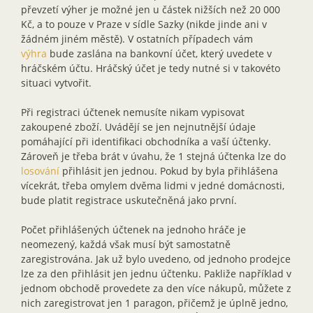
převzetí výher je možné jen u částek nižších než 20 000
Kč, a to pouze v Praze v sídle Sazky (nikde jinde ani v
žádném jiném městě). V ostatních případech vám
výhra
bude zaslána na bankovní účet, který uvedete v
hráčském účtu. Hráčský účet je tedy nutné si v takovéto
situaci vytvořit.
Při registraci účtenek nemusíte nikam vypisovat
zakoupené zboží. Uvádějí se jen nejnutnější údaje
pomáhající při identifikaci obchodníka a vaší účtenky.
Zároveň je třeba brát v úvahu, že 1 stejná účtenka lze do
losování
přihlásit jen jednou. Pokud by byla přihlášena
vícekrát, třeba omylem dvěma lidmi v jedné domácnosti,
bude platit registrace uskutečněná jako první.
Počet přihlášených účtenek na jednoho hráče je
neomezený, každá však musí být samostatně
zaregistrována. Jak už bylo uvedeno, od jednoho prodejce
lze za den přihlásit jen jednu účtenku. Pakliže například v
jednom obchodě provedete za den více nákupů, můžete z
nich zaregistrovat jen 1 paragon, přičemž je úplně jedno,