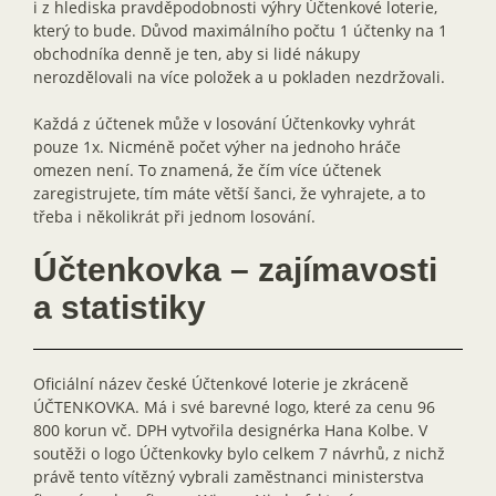
i z hlediska pravděpodobnosti výhry Účtenkové loterie,
který to bude. Důvod maximálního počtu 1 účtenky na 1
obchodníka denně je ten, aby si lidé nákupy
nerozdělovali na více položek a u pokladen nezdržovali.
Každá z účtenek může v losování Účtenkovky vyhrát
pouze 1x. Nicméně počet výher na jednoho hráče
omezen není. To znamená, že čím více účtenek
zaregistrujete, tím máte větší šanci, že vyhrajete, a to
třeba i několikrát při jednom losování.
Účtenkovka – zajímavosti
a statistiky
Oficiální název české Účtenkové loterie je zkráceně
ÚČTENKOVKA. Má i své barevné logo, které za cenu 96
800 korun vč. DPH vytvořila designérka Hana Kolbe. V
soutěži o logo Účtenkovky bylo celkem 7 návrhů, z nichž
právě tento vítězný vybrali zaměstnanci ministerstva