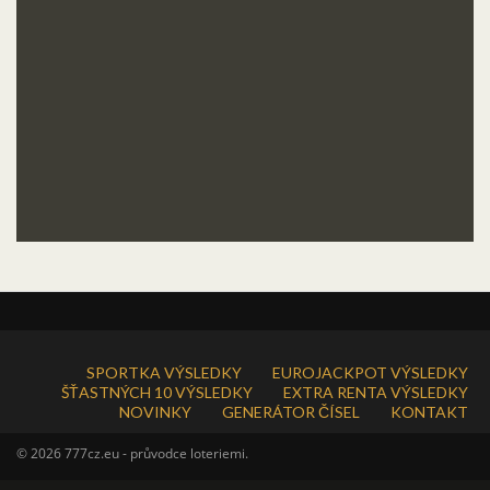
SPORTKA VÝSLEDKY
EUROJACKPOT VÝSLEDKY
ŠŤASTNÝCH 10 VÝSLEDKY
EXTRA RENTA VÝSLEDKY
NOVINKY
GENERÁTOR ČÍSEL
KONTAKT
© 2026 777cz.eu - průvodce loteriemi.