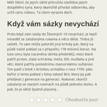
Měli štěstí, že jejich úklid přerušila návštěva jejich
dospělého syna, který okamžitě přivolal odborníka, aby
určil cenu nálezu. Ta všem vyrazila dech.
Když vám sázky nevychází
Proto když vám sázky do Šťastných 10 nevychází, je lepší
nesedět se založenýma rukama a něco dělat. Třeba jít
uklidit. To vám může potvrdit jiný britský pár, který na
půdě našel poklad za v přepočtu 178 milionů korun. Na
tuto cenu byla naceněna sbírka předmětů, mezi které
patřil prsten, zlatá schránka, meče, štít, mušketa a jiné
věci, které patřily poslednímu maisúrskému sultánovi.
Ten padl v bitvě s britskou armádou v roce 1799. Jako
kořist si tento poklad z bitvy odvezl Brit, který jej pak
předával z generace na generaci. Nakonec skončil
zabalený ve starých novinách na půdě jednoho domu. A
pak, že je úklid špatně placený…
Ohodnoťte post