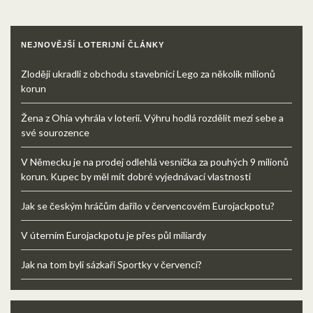
NEJNOVĚJŠÍ LOTERIJNÍ ČLÁNKY
Zloději ukradli z obchodu stavebnici Lego za několik milionů
korun
Žena z Ohia vyhrála v loterii. Výhru hodlá rozdělit mezi sebe a
své sourozence
V Německu je na prodej odlehlá vesnička za pouhých 9 milionů
korun. Kupec by měl mít dobré vyjednávací vlastnosti
Jak se českým hráčům dařilo v červencovém Eurojackpotu?
V úterním Eurojackpotu je přes půl miliardy
Jak na tom byli sázkaři Sportky v červenci?