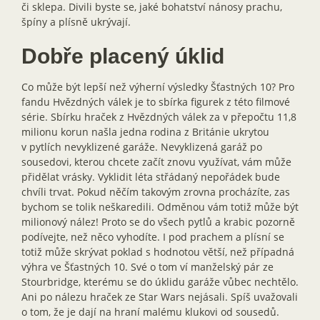
či sklepa. Divili byste se, jaké bohatství nánosy prachu,
špíny a plísně ukrývají.
Dobře placený úklid
Co může být lepší než výherní výsledky Šťastných 10? Pro
fandu Hvězdných válek je to sbírka figurek z této filmové
série. Sbírku hraček z Hvězdných válek za v přepočtu 11,8
milionu korun našla jedna rodina z Británie ukrytou
v pytlích nevyklizené garáže. Nevyklizená garáž po
sousedovi, kterou chcete začít znovu využívat, vám může
přidělat vrásky. Vyklidit léta střádaný nepořádek bude
chvíli trvat. Pokud něčím takovým zrovna procházíte, zas
bychom se tolik neškaredili. Odměnou vám totiž může být
milionový nález! Proto se do všech pytlů a krabic pozorně
podívejte, než něco vyhodíte. I pod prachem a plísní se
totiž může skrývat poklad s hodnotou větší, než případná
výhra ve Šťastných 10. Své o tom ví manželský pár ze
Stourbridge, kterému se do úklidu garáže vůbec nechtělo.
Ani po nálezu hraček ze Star Wars nejásali. Spíš uvažovali
o tom, že je dají na hraní malému klukovi od sousedů.