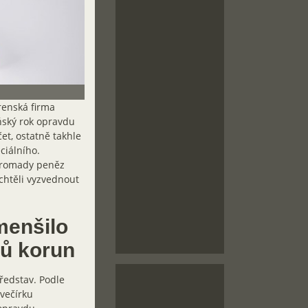
renská firma
ňský rok opravdu
et, ostatně takhle
ciálního.
hromady peněz
chtěli vyzvednout
menšilo
nů korun
ředstav. Podle
večírku