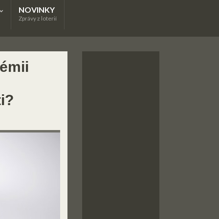
NOVINKY
Zprávy z loterií
rémii
i?