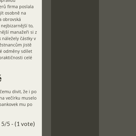
 opravdu
rů firma poslala
jít osobně na
a obrovská
ejbizarnější to,
ější manažeři si z
 náležely částky v
ěstnancům jistě
vé odměny sdílet
raktičnosti celé
ě
čemu divit, že i po
e na večírku muselo
ků bankovek mu po
5/5 - (1 vote)