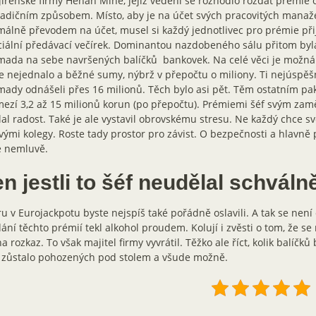
jírenské firmy Henan Mine, jejíž vedení se rozhodlo rozdat prémie
adičním způsobem. Místo, aby je na účet svých pracovitých manaže
álně převodem na účet, musel si každý jednotlivec pro prémie při
iální předávací večírek. Dominantou nazdobeného sálu přitom byl
ada na sebe navršených balíčků bankovek. Na celé věci je možná n
e nejednalo a běžné sumy, nýbrž v přepočtu o miliony. Ti nejúspěšn
ady odnášeli přes 16 milionů. Těch bylo asi pět. Těm ostatním pak
ezí 3,2 až 15 milionů korun (po přepočtu). Prémiemi šéf svým zam
al radost. Také je ale vystavil obrovskému stresu. Ne každý chce s
vými kolegy. Roste tady prostor pro závist. O bezpečnosti a hlavně p
e nemluvě.
n jestli to šéf neudělal schváln
u v Eurojackpotu byste nejspíš také pořádně oslavili. A tak se není 
ání těchto prémií tekl alkohol proudem. Kolují i zvěsti o tom, že s
na rozkaz. To však majitel firmy vyvrátil. Těžko ale říct, kolik balíč
i zůstalo pohozených pod stolem a všude možně.