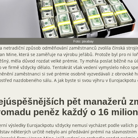
Foto: pixabay
a netradiční způsob odměňování zaměstnanců zvolila čínská strojí
n Mine, která se zaměřuje na výrobu jeřábů. Protože byl pro ni lo
šný, měla důvod rozdat velké prémie. Ty mohla poslat běžně na úč
o ve firmě vždycky dělalo. Tentokrát však vedení vymyslelo něco spe
ěnění zaměstnanci si své prémie osobně vyzvedávali z obrovské 
střed nazdobeného sálu. A jak byste si svou výhru v Eurojackpotu 
ejúspěšnějších pět manažerů z
romadu peněz každý o 16 milio
rní výsledky Eurojackpotu vždycky nemusí vycházet podle vašich p
stav některých určitě nebylo ani předávání prémií na slavnostním 