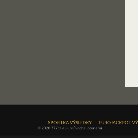
SPORTKA VÝSLEDKY
EUROJACKPOT VÝ
© 2026 777cz.eu - průvodce loteriemi.