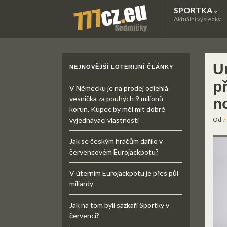
SPORTKA
Aktuální výsledky
Um
NEJNOVĚJŠÍ LOTERIJNÍ ČLÁNKY
p
V Německu je na prodej odlehlá
vesnička za pouhých 9 milionů
n
korun. Kupec by měl mít dobré
vyjednávací vlastnosti
Od
7
Jak se českým hráčům dařilo v
červencovém Eurojackpotu?
V úterním Eurojackpotu je přes půl
miliardy
Jak na tom byli sázkaři Sportky v
červenci?