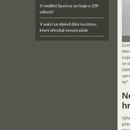
V nedělní Sportce se hraje o 209
milionů!
V aukci se objevil dům na útesu,
který ohrožují sesuvy půdy
Zcel
Hena
úspě
se t
Odm
upro
vy?
N
h
Výhe
před