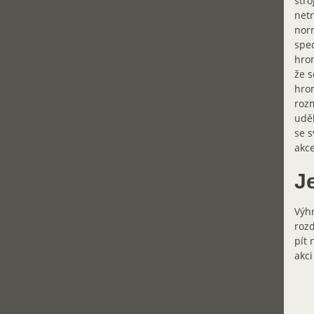
stro
netr
norm
spec
hrom
že s
hrom
rozm
uděl
se s
akc
Je
Výhr
rozd
pít 
akc