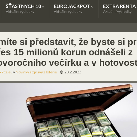
ŠŤASTNÝCH 10
EUROJACKPOT
EXTRA RENTA
Aktuální výsledky
Aktuální výsledky
Aktuální výsledky
íte si představit, že byste si p
řes 15 milionů korun odnášeli z
ovoročního večírku a v hotovost
23.2.2023
77cz.eu
v
Novinky a zprávy z loterie