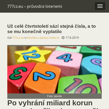
777cz.eu – průvodce loteriemi
Rozba
navig
Už celé čtvrtstoletí sází stejná čísla, a to
se mu konečně vyplatilo
17.8.2019
Od
777cz.eu
v
Novinky a zprávy z loterie
Foto: pexels
Po vyhrání miliard korun