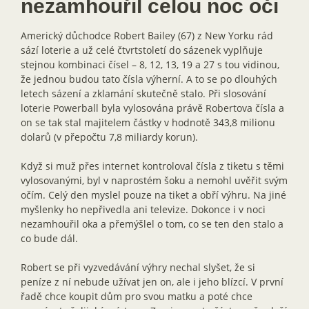
nezamhouřil celou noc oči
Americký důchodce Robert Bailey (67) z New Yorku rád
sází loterie a už celé čtvrtstoletí do sázenek vyplňuje
stejnou kombinaci čísel – 8, 12, 13, 19 a 27 s tou vidinou,
že jednou budou tato čísla výherní. A to se po dlouhých
letech sázení a zklamání skutečně stalo. Při slosování
loterie Powerball byla vylosována právě Robertova čísla a
on se tak stal majitelem částky v hodnotě 343,8 milionu
dolarů (v přepočtu 7,8 miliardy korun).
Když si muž přes internet kontroloval čísla z tiketu s těmi
vylosovanými, byl v naprostém šoku a nemohl uvěřit svým
očím. Celý den myslel pouze na tiket a obří výhru. Na jiné
myšlenky ho nepřivedla ani televize. Dokonce i v noci
nezamhouřil oka a přemýšlel o tom, co se ten den stalo a
co bude dál.
Robert se při vyzvedávání výhry nechal slyšet, že si
peníze z ní nebude užívat jen on, ale i jeho blízcí. V první
řadě chce koupit dům pro svou matku a poté chce