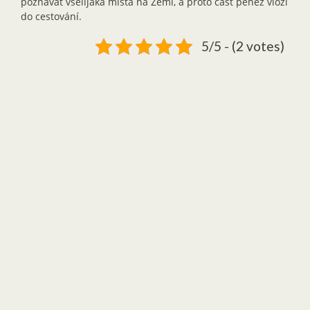
poznávat všelijaká místa na Zemi, a proto část peněz vloží
do cestování.
5/5 - (2 votes)