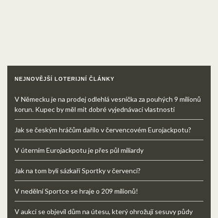
NEJNOVĚJŠÍ LOTERIJNÍ ČLÁNKY
V Německu je na prodej odlehlá vesnička za pouhých 9 milionů
korun. Kupec by měl mít dobré vyjednávací vlastnosti
Jak se českým hráčům dařilo v červencovém Eurojackpotu?
V úterním Eurojackpotu je přes půl miliardy
Jak na tom byli sázkaři Sportky v červenci?
V nedělní Sportce se hraje o 209 milionů!
V aukci se objevil dům na útesu, který ohrožují sesuvy půdy