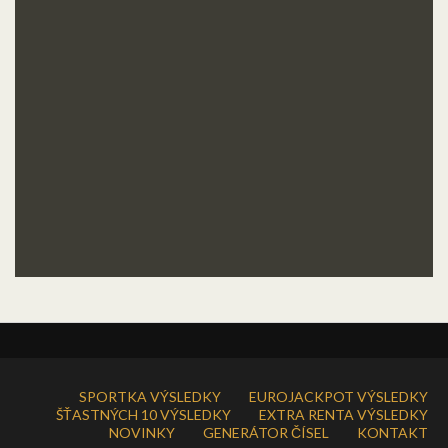
SPORTKA VÝSLEDKY
EUROJACKPOT VÝSLEDKY
ŠŤASTNÝCH 10 VÝSLEDKY
EXTRA RENTA VÝSLEDKY
NOVINKY
GENERÁTOR ČÍSEL
KONTAKT