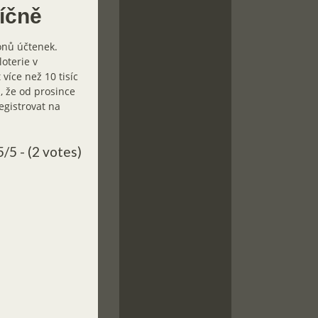
íčně
onů účtenek.
loterie v
více než 10 tisíc
, že od prosince
egistrovat na
5/5 - (2 votes)