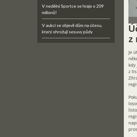
V nedělní Sportce se hraje o 209
milionů!
V aukci se objevil dům na útesu,
Ú
který ohrožují sesuvy půdy
z
Je ú
někd
kdy 
z ti
Zítr
regi
Poku
loso
list
regi
např
pros