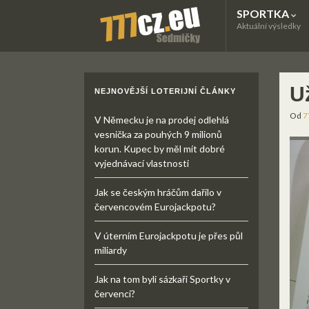
SPORTKA
Aktuální výsledky
U
NEJNOVĚJŠÍ LOTERIJNÍ ČLÁNKY
Od
7
V Německu je na prodej odlehlá
vesnička za pouhých 9 milionů
korun. Kupec by měl mít dobré
vyjednávací vlastnosti
Jak se českým hráčům dařilo v
červencovém Eurojackpotu?
V úterním Eurojackpotu je přes půl
miliardy
Jak na tom byli sázkaři Sportky v
červenci?