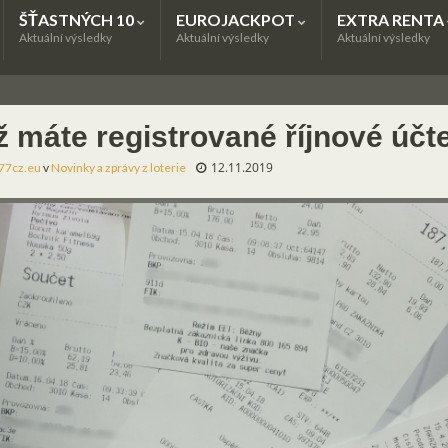
ŠŤASTNÝCH 10
EUROJACKPOT
EXTRA RENTA
Aktuální výsledky
Aktuální výsledky
Aktuální výsledky
ž máte registrované říjnové úč
12.11.2019
77cz.eu
v
Novinky a zprávy z loterie