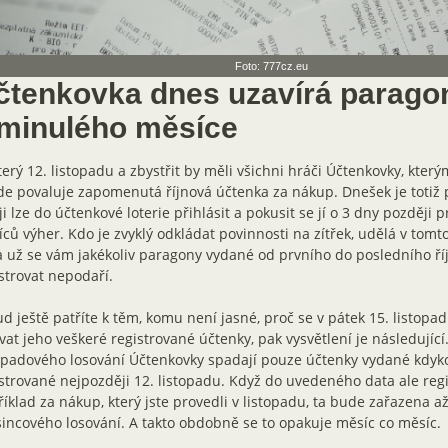
Foto: 777cz.eu
čtenkovka dnes uzavírá parago
 minulého měsíce
terý 12. listopadu a zbystřit by měli všichni hráči Účtenkovky, kter
e povaluje zapomenutá říjnová účtenka za nákup. Dnešek je totiž
ji lze do účtenkové loterie přihlásit a pokusit se jí o 3 dny později
síců výher. Kdo je zvyklý odkládat povinnosti na zítřek, udělá v tom
a už se vám jakékoliv paragony vydané od prvního do posledního ří
strovat nepodaří.
d ještě patříte k těm, komu není jasné, proč se v pátek 15. listop
vat jeho veškeré registrované účtenky, pak vysvětlení je následující
opadového losování Účtenkovky spadají pouze účtenky vydané kdykol
strované nejpozději 12. listopadu. Když do uvedeného data ale reg
íklad za nákup, který jste provedli v listopadu, ta bude zařazena a
incového losování. A takto obdobně se to opakuje měsíc co měsíc.