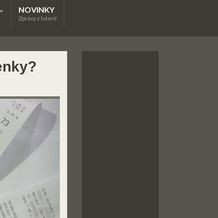
NOVINKY
Zprávy z loterií
tenky?