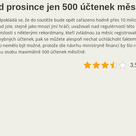
d prosince jen 500 účtenek měs
pokládá se, že do soutěže bude opět zařazeno hodně přes 10 mili
d jste, stejně jako mnozí jiní hráči, uvažovali nad regulérností této 
islosti s některými rekordmany, kteří zvládnou za měsíc registrovat 
ybných účtenek, pak se můžete alespoň nechat uchlácholit faktem
o nemělo být možné, protože dle návrhu ministryně financí by šlo r
nu osobu maximálně 500 účtenek měsíčně.
3.