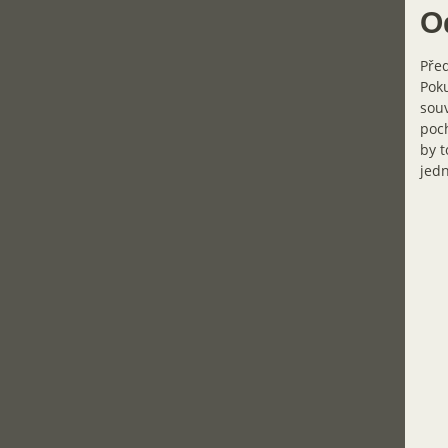
O
Před
Poku
souv
poch
by t
jed