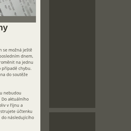
ny
ým se možná ještě
 posledním dnem,
 proměnit na jednu
to případě chybu.
jna do soutěže
adu nebudou
. Do aktuálního
iv v říjnu a
istrujete účtenku
ž do následujícího