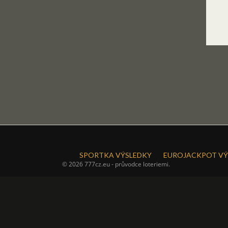
SPORTKA VÝSLEDKY
EUROJACKPOT VÝ
© 2026 777cz.eu - průvodce loteriemi.