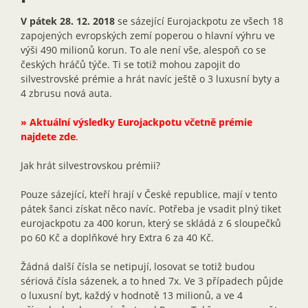
V pátek 28. 12. 2018
se sázející Eurojackpotu ze všech 18
zapojených evropských zemí poperou o hlavní výhru ve
výši 490 milionů korun. To ale není vše, alespoň co se
českých hráčů týče. Ti se totiž mohou zapojit do
silvestrovské prémie a hrát navíc ještě o 3 luxusní byty a
4 zbrusu nová auta.
»
Aktuální výsledky Eurojackpotu včetně prémie
najdete zde
.
Jak hrát silvestrovskou prémii?
Pouze sázející, kteří hrají v České republice, mají v tento
pátek šanci získat něco navíc. Potřeba je vsadit plný tiket
eurojackpotu za 400 korun, který se skládá z 6 sloupečků
po 60 Kč a doplňkové hry Extra 6 za 40 Kč.
Žádná další čísla se netipují, losovat se totiž budou
sériová čísla sázenek, a to hned 7x. Ve 3 případech půjde
o luxusní byt, každý v hodnotě 13 milionů, a ve 4