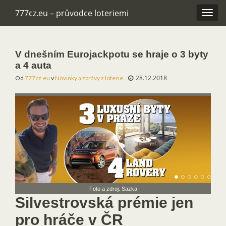
777cz.eu – průvodce loteriemi
Rozba
navig
V dnešním Eurojackpotu se hraje o 3 byty
a 4 auta
28.12.2018
Od
777cz.eu
v
Novinky a zprávy z loterie
Foto a zdroj: Sazka
Silvestrovská prémie jen
pro hráče v ČR