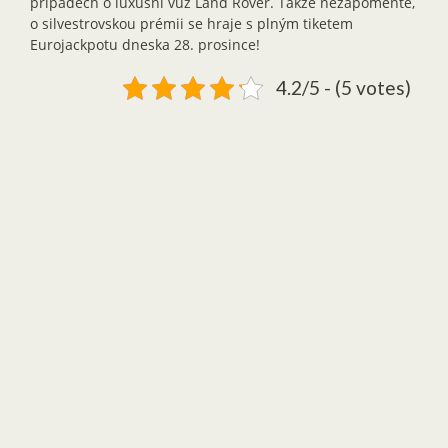
případech o luxusní vůz Land Rover. Takže nezapomeňte,
o silvestrovskou prémii se hraje s plným tiketem
Eurojackpotu dneska 28. prosince!
4.2/5 - (5 votes)