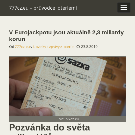
777cz.eu – průvodce loteriemi
Rozba
navig
V Eurojackpotu jsou aktuálně 2,3 miliardy
korun
23.8.2019
Od
777cz.eu
v
Novinky a zprávy z loterie
Foto: 777cz.eu
Pozvánka do světa