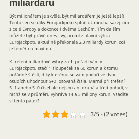
miliardářů
Být milionářem je skvělé, být miliardářem je ještě lepší!
Tento sen se díky Eurojackpotu splnil už mnoha sázejícím
z celé Evropy a dokonce i dvěma Čechům. Tím dalším
můžete být právě dnes i vy, protože hlavní výhra
Eurojackpotu aktuálně překonala 2,3 miliardy korun, což
je téměř na maximu.
K trefení miliardové výhry za 1. pořadí vám v
Eurojackpotu stačí 1 sloupeček za 60 korun a k tomu
pořádné štěstí, díky kterému se vám podaří ve dvou
osudích uhodnout 5+2 losovaná čísla. Marná při trefení
5+1 anebo 5+0 čísel ale nejsou ani druhá a třetí pořadí, v
nichž se v průměru vyhrává 14 a 3 miliony korun. Vsadíte
si tento pátek?
3/5 - (2 votes)