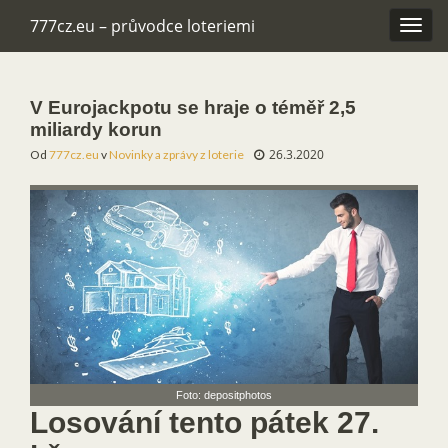
777cz.eu – průvodce loteriemi
Rozba
navig
V Eurojackpotu se hraje o téměř 2,5
miliardy korun
26.3.2020
Od
777cz.eu
v
Novinky a zprávy z loterie
Foto: depositphotos
Losování tento pátek 27.