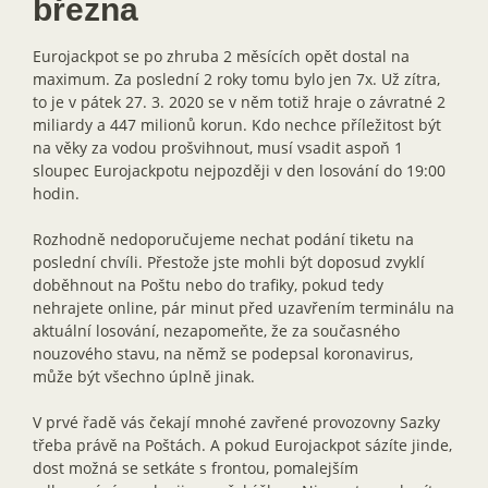
března
Eurojackpot se po zhruba 2 měsících opět dostal na
maximum. Za poslední 2 roky tomu bylo jen 7x. Už zítra,
to je v pátek 27. 3. 2020 se v něm totiž hraje o závratné 2
miliardy a 447 milionů korun. Kdo nechce příležitost být
na věky za vodou prošvihnout, musí vsadit aspoň 1
sloupec Eurojackpotu nejpozději v den losování do 19:00
hodin.
Rozhodně nedoporučujeme nechat podání tiketu na
poslední chvíli. Přestože jste mohli být doposud zvyklí
doběhnout na Poštu nebo do trafiky, pokud tedy
nehrajete online, pár minut před uzavřením terminálu na
aktuální losování, nezapomeňte, že za současného
nouzového stavu, na němž se podepsal koronavirus,
může být všechno úplně jinak.
V prvé řadě vás čekají mnohé zavřené provozovny Sazky
třeba právě na Poštách. A pokud Eurojackpot sázíte jinde,
dost možná se setkáte s frontou, pomalejším