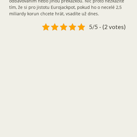
odbavováním nebo jinou překážkou. Nic proto nezkazíte
tím, že si pro jistotu Eurojackpot, pokud ho o necelé 2,5
miliardy korun chcete hrát, vsadíte už dnes.
5/5 - (2 votes)