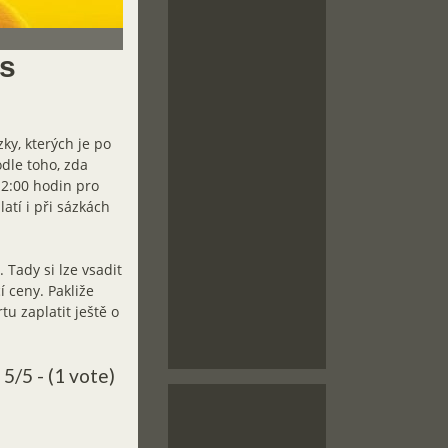
es
ky, kterých je po
odle toho, zda
12:00 hodin pro
atí i při sázkách
 Tady si lze vsadit
 ceny. Pakliže
u zaplatit ještě o
5/5 - (1 vote)