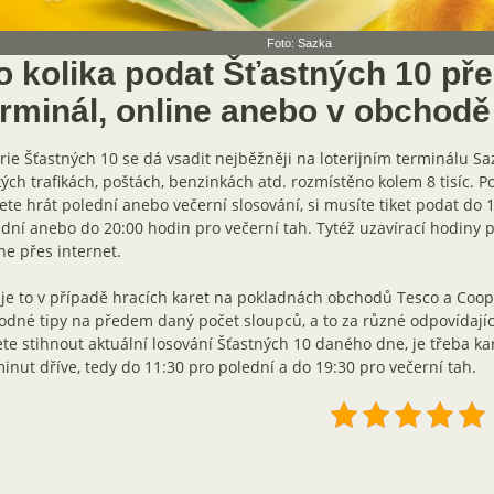
Foto: Sazka
o kolika podat Šťastných 10 př
erminál, online anebo v obchodě
rie Šťastných 10 se dá vsadit nejběžněji na loterijním terminálu Saz
ých trafikách, poštách, benzinkách atd. rozmístěno kolem 8 tisíc. P
te hrát polední anebo večerní slosování, si musíte tiket podat do 
dní anebo do 20:00 hodin pro večerní tah. Tytéž uzavírací hodiny pl
ne přes internet.
 je to v případě hracích karet na pokladnách obchodů Tesco a Coop.
dné tipy na předem daný počet sloupců, a to za různé odpovídající
te stihnout aktuální losování Šťastných 10 daného dne, je třeba kart
inut dříve, tedy do 11:30 pro polední a do 19:30 pro večerní tah.