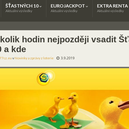
ŠŤASTNÝCH 10
EUROJACKPOT
EXTRA RENTA
Aktuální výsledky
Aktuální výsledky
Aktuální výsledky
 kolik hodin nejpozději vsadit Š
0 a kde
3.9.2019
77cz.eu
v
Novinky a zprávy z loterie