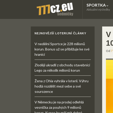
SPORTKA
Aktuální výsledky
V
NEJNOVĚJŠÍ LOTERIJNÍ ČLÁNKY
1
V nedělní Sportce je 228 milionů
korun. Bonus už se přibližuje ke své
Od
7
hranici
Zloději ukradli z obchodu stavebnici
Lego za několik milionů korun
Žena z Ohia vyhrála v loterii. Výhru
hodlá rozdělit mezi sebe a své
sourozence
V Německu je na prodej odlehlá
vesnička za pouhých 9 milionů
korun. Kupec by měl mít dobré