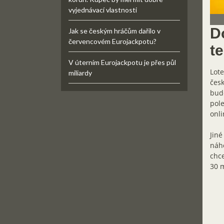
vyjednávací vlastnosti
D
Jak se českým hráčům dařilo v
červencovém Eurojackpotu?
t
V úterním Eurojackpotu je přes půl
Lote
miliardy
česk
bude
pole
onli
Jiné
náho
chce
30 m