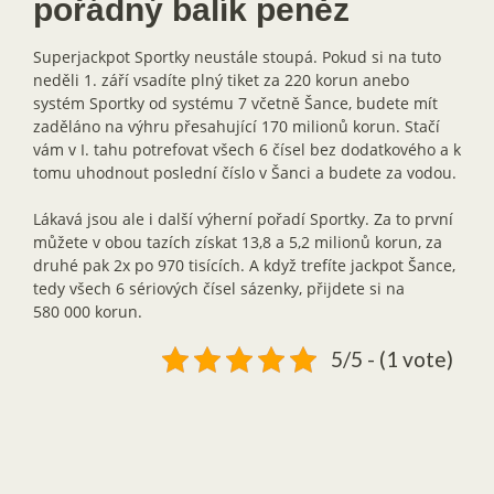
pořádný balík peněz
Superjackpot Sportky neustále stoupá. Pokud si na tuto
neděli 1. září vsadíte plný tiket za 220 korun anebo
systém Sportky od systému 7 včetně Šance, budete mít
zaděláno na výhru přesahující 170 milionů korun. Stačí
vám v I. tahu potrefovat všech 6 čísel bez dodatkového a k
tomu uhodnout poslední číslo v Šanci a budete za vodou.
Lákavá jsou ale i další výherní pořadí Sportky. Za to první
můžete v obou tazích získat 13,8 a 5,2 milionů korun, za
druhé pak 2x po 970 tisících. A když trefíte jackpot Šance,
tedy všech 6 sériových čísel sázenky, přijdete si na
580 000 korun.
5/5 - (1 vote)