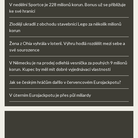
V nedělní Sportce je 228 milionů korun. Bonus už se přibližuje
ke své hranici
Zloději ukradli z obchodu stavebnici Lego za několik milionů
korun
Žena z Ohia vyhrála v loterii. Výhru hodlá rozdělit mezi sebe a
své sourozence
V Německu je na prodej odlehlá vesnička za pouhých 9 milionů
korun. Kupec by měl mít dobré vyjednávací vlastnosti
Jak se českým hráčům dařilo v červencovém Eurojackpotu?
V úterním Eurojackpotu je přes půl miliardy