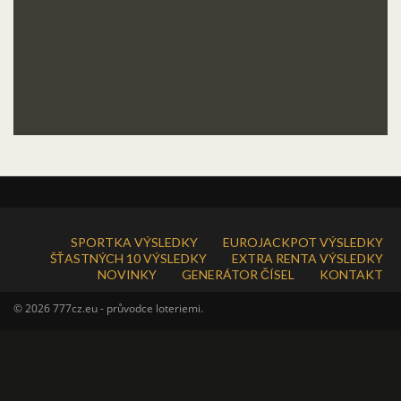
SPORTKA VÝSLEDKY
EUROJACKPOT VÝSLEDKY
ŠŤASTNÝCH 10 VÝSLEDKY
EXTRA RENTA VÝSLEDKY
NOVINKY
GENERÁTOR ČÍSEL
KONTAKT
© 2026 777cz.eu - průvodce loteriemi.