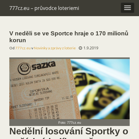
777cz.eu – průvodce loteriemi
Rozba
navig
V neděli se ve Sportce hraje o 170 milionů
korun
1.9.2019
Od
777cz.eu
v
Novinky a zprávy z loterie
Foto: 777cz.eu
Nedělní losování Sportky o