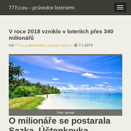
777cz.eu – průvodce loteriemi
Rozba
navig
V roce 2018 vzniklo v loteriích přes 340
milionářů
7.1.2019
Od
777cz.eu
v
Novinky a zprávy z loterie
Foto: pexels
O milionáře se postarala
Sazka, Účtenkovka,