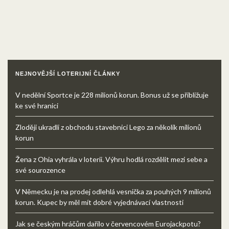
NEJNOVĚJŠÍ LOTERIJNÍ ČLÁNKY
V nedělní Sportce je 228 milionů korun. Bonus už se přibližuje
ke své hranici
Zloději ukradli z obchodu stavebnici Lego za několik milionů
korun
Žena z Ohia vyhrála v loterii. Výhru hodlá rozdělit mezi sebe a
své sourozence
V Německu je na prodej odlehlá vesnička za pouhých 9 milionů
korun. Kupec by měl mít dobré vyjednávací vlastnosti
Jak se českým hráčům dařilo v červencovém Eurojackpotu?