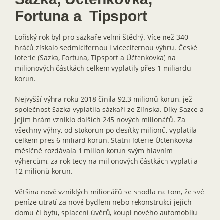
Fortuna a Tipsport
Loňský rok byl pro sázkaře velmi štědrý. Více než 340
hráčů získalo sedmicifernou i vícecifernou výhru. České
loterie (Sazka, Fortuna, Tipsport a Účtenkovka) na
milionových částkách celkem vyplatily přes 1 miliardu
korun.
Nejvyšší výhra roku 2018 činila 92,3 milionů korun, jež
společnost Sazka vyplatila sázkaři ze Zlínska. Díky Sazce a
jejím hrám vzniklo dalších 245 nových milionářů. Za
všechny výhry, od stokorun po desítky milionů, vyplatila
celkem přes 6 miliard korun. Státní loterie Účtenkovka
měsíčně rozdávala 1 milion korun svým hlavním
výhercům, za rok tedy na milionových částkách vyplatila
12 milionů korun.
Většina nově vzniklých milionářů se shodla na tom, že své
peníze utratí za nové bydlení nebo rekonstrukci jejich
domu či bytu, splacení úvěrů, koupi nového automobilu