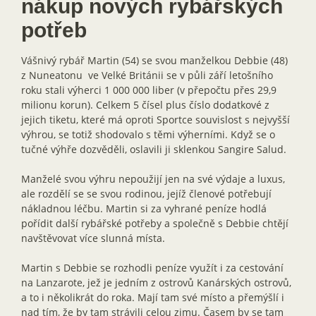
nákup nových rybářských
potřeb
Vášnivý rybář Martin (54) se svou manželkou Debbie (48)
z Nuneatonu ve Velké Británii se v půli září letošního
roku stali výherci 1 000 000 liber (v přepočtu přes 29,9
milionu korun). Celkem 5 čísel plus číslo dodatkové z
jejich tiketu, které má oproti Sportce souvislost s nejvyšší
výhrou, se totiž shodovalo s těmi výherními. Když se o
tučné výhře dozvěděli, oslavili ji sklenkou Sangire Salud.
Manželé svou výhru nepoužijí jen na své výdaje a luxus,
ale rozdělí se se svou rodinou, jejíž členové potřebují
nákladnou léčbu. Martin si za vyhrané peníze hodlá
pořídit další rybářské potřeby a společně s Debbie chtějí
navštěvovat více slunná místa.
Martin s Debbie se rozhodli peníze využít i za cestování
na Lanzarote, jež je jedním z ostrovů Kanárských ostrovů,
a to i několikrát do roka. Mají tam své místo a přemýšlí i
nad tím, že by tam strávili celou zimu. Časem by se tam