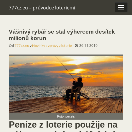
777cz.eu – průvodce loteriemi
Rozba
navig
Vášnivý rybář se stal výhercem desítek
milionů korun
26.11.2019
Od
777cz.eu
v
Novinky a zprávy z loterie
Foto: pexels
Peníze z loterie použije na