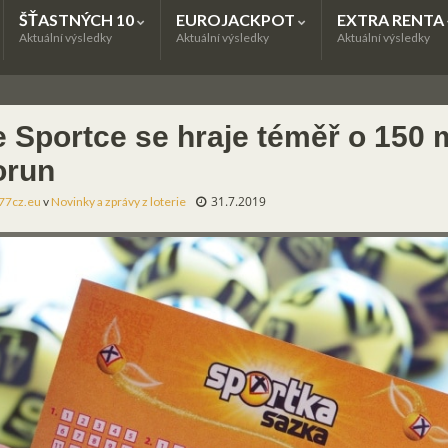
ŠŤASTNÝCH 10
EUROJACKPOT
EXTRA RENTA
Aktuální výsledky
Aktuální výsledky
Aktuální výsledky
e Sportce se hraje téměř o 150 
orun
31.7.2019
77cz.eu
v
Novinky a zprávy z loterie