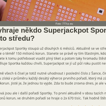
Foto: 777cz.eu
yhraje někdo Superjackpot Spor
uto středu?
rjackpot Sportky stoupá už dlouhých 6 měsíců. Aktuálně se ve stř
e o téměř 150 milionů korun. Stanete se právě vy tím šťastným, kdo
te k tomu potřebovat vsadit plný tiket a potom taky hromadu štěstí
luje Sportka každou chvíli, Superjackpot se jí už půl roku pustit n
ě všech 6 čísel je totiž nutné uhodnout i poslední číslo z Šance, čí
 získá v průměru každý desátý výherce prvního pořadí, který má z
korun. Jisté je, že jednou to vyjde. Zda to bude zrovna dnes, je ale
vá jsou ale i další pořadí Sportky. To první aktuálně v obou tazích n
onů korun, ve druhém pořadí se hraje o 2x 670 tisíc. Tak hodně štěs