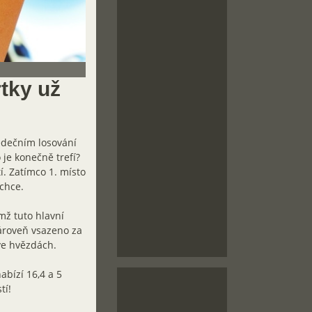
tky už
edečním losování
 je konečně trefí?
. Zatímco 1. místo
echce.
mž tuto hlavní
ároveň vsazeno za
 ve hvězdách.
abízí 16,4 a 5
tí!