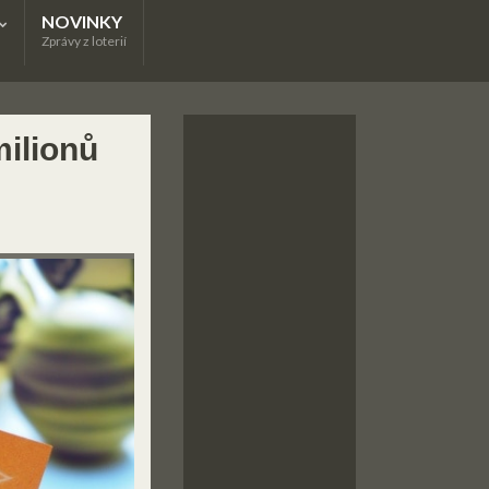
NOVINKY
Zprávy z loterií
milionů