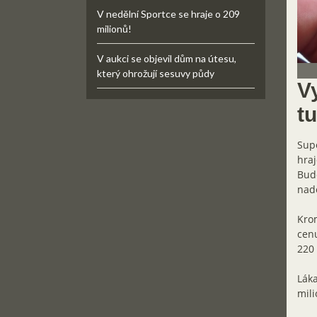
V nedělní Sportce se hraje o 209
milionů!
V aukci se objevil dům na útesu,
který ohrožují sesuvy půdy
V
t
Supe
hraj
Bude
nadě
Krom
cenu
220 
Láka
mili