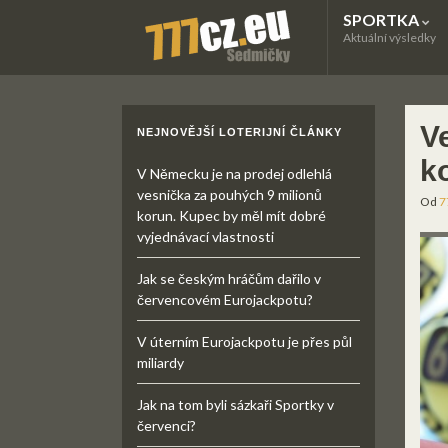
SPORTKA
Aktuální výsledky
V
NEJNOVĚJŠÍ LOTERIJNÍ ČLÁNKY
k
V Německu je na prodej odlehlá
vesnička za pouhých 9 milionů
Od
7
korun. Kupec by měl mít dobré
vyjednávací vlastnosti
Jak se českým hráčům dařilo v
červencovém Eurojackpotu?
V úterním Eurojackpotu je přes půl
miliardy
Jak na tom byli sázkaři Sportky v
červenci?