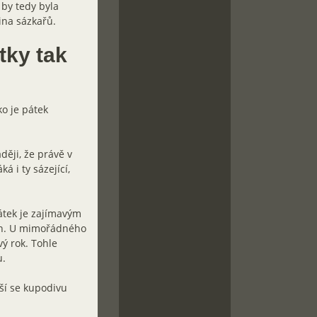
 by tedy byla
šina sázkařů.
tky tak
o je pátek
ěji, že právě v
 i ty sázející,
átek je zajímavým
den. U mimořádného
vý rok. Tohle
u.
lší se kupodivu