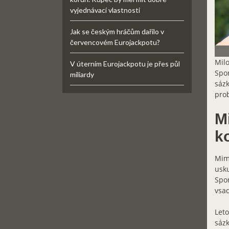
vyjednávací vlastnosti
Jak se českým hráčům dařilo v
červencovém Eurojackpotu?
Milo
V úterním Eurojackpotu je přes půl
Spor
miliardy
sázk
pro
M
k
Mimo
usku
Spor
vsad
Leto
sázk