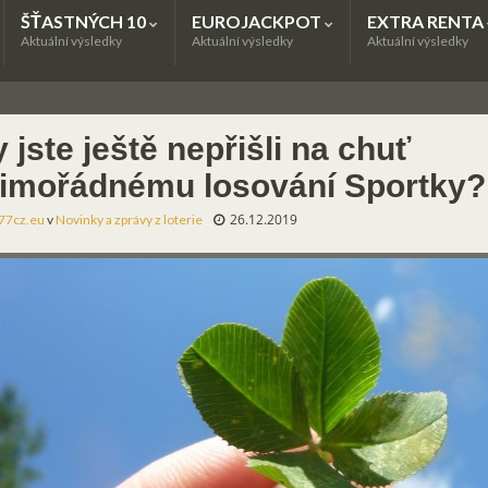
ŠŤASTNÝCH 10
EUROJACKPOT
EXTRA RENTA
Aktuální výsledky
Aktuální výsledky
Aktuální výsledky
 jste ještě nepřišli na chuť
imořádnému losování Sportky?
26.12.2019
77cz.eu
v
Novinky a zprávy z loterie