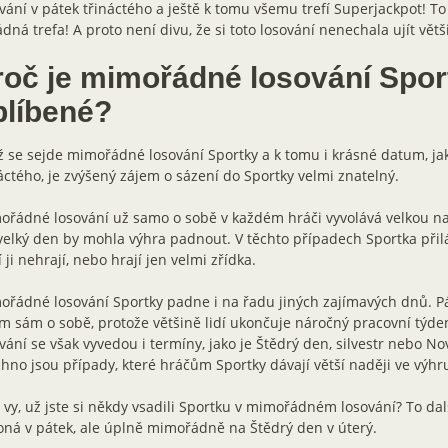
vání v pátek třináctého a ještě k tomu všemu trefí Superjackpot! To
dná trefa! A proto není divu, že si toto losování nenechala ujít vět
roč je mimořádné losování Spor
blíbené?
 se sejde mimořádné losování Sportky a k tomu i krásné datum, jak
áctého, je zvýšený zájem o sázení do Sportky velmi znatelný.
řádné losování už samo o sobě v každém hráči vyvolává velkou nad
velký den by mohla výhra padnout. V těchto případech Sportka přiláká
í ji nehrají, nebo hrají jen velmi zřídka.
řádné losování Sportky padne i na řadu jiných zajímavých dnů. P
 sám o sobě, protože většině lidí ukončuje náročný pracovní tý
vání se však vyvedou i termíny, jako je Štědrý den, silvestr nebo No
hno jsou případy, které hráčům Sportky dávají větší naději ve výhr
 vy, už jste si někdy vsadili Sportku v mimořádném losování? To da
ná v pátek, ale úplně mimořádně na Štědrý den v úterý.