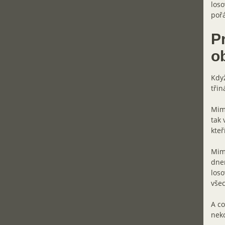
loso
pořá
P
o
Když
třin
Mimo
tak 
kteř
Mimo
dnem
loso
všec
A co
neko