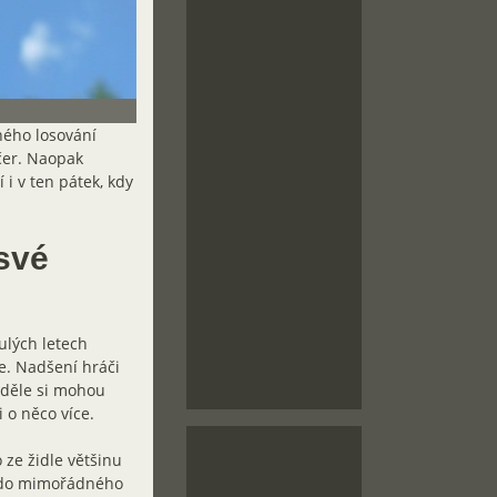
ného losování
čer. Naopak
 i v ten pátek, kdy
své
ulých letech
e. Nadšení hráči
neděle si mohou
i o něco více.
 ze židle většinu
u do mimořádného