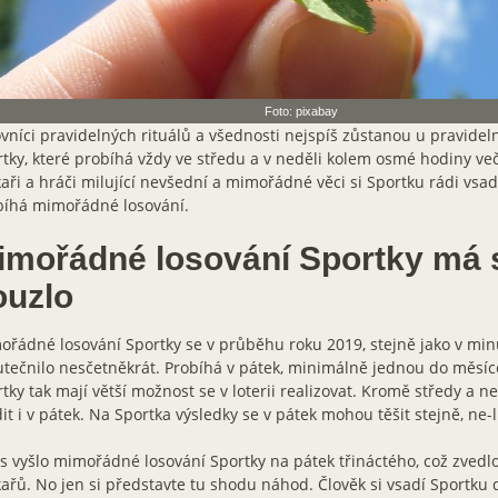
Foto: pixabay
vníci pravidelných rituálů a všednosti nejspíš zůstanou u pravidel
tky, které probíhá vždy ve středu a v neděli kolem osmé hodiny ve
aři a hráči milující nevšední a mimořádné věci si Sportku rádi vsadí
bíhá mimořádné losování.
imořádné losování Sportky má 
ouzlo
řádné losování Sportky se v průběhu roku 2019, stejně jako v min
tečnilo nesčetněkrát. Probíhá v pátek, minimálně jednou do měsíc
tky tak mají větší možnost se v loterii realizovat. Kromě středy a 
it i v pátek. Na Sportka výsledky se v pátek mohou těšit stejně, ne-l
s vyšlo mimořádné losování Sportky na pátek třináctého, což zvedlo
ařů. No jen si představte tu shodu náhod. Člověk si vsadí Sportk