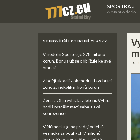
SPORTKA
Aktuální výsledky
Vy
NEJNOVĚJŠÍ LOTERIJNÍ ČLÁNKY
m
V nedělní Sportce je 228 milionů
korun. Bonus už se přibližuje ke své
Od
7
hranici
Zloději ukradli z obchodu stavebnici
Lego za několik milionů korun
Žena z Ohia vyhrála v loterii. Výhru
hodlá rozdělit mezi sebe a své
sourozence
V Německu je na prodej odlehlá
vesnička za pouhých 9 milionů
korun. Kupec by měl mít dobré