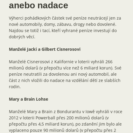
anebo nadace
Výherci pohádkových částek své peníze neutrácejí jen za
nové automobily, domy, zábavu, drogy nebo dovolené.
Najdou se totiž i tací, kteří vyhrané peníze investují do
dobrých věcí.
Manželé Jacki a Gilbert Cisnerosovi
Manželé Cisnerosovi z Kalifornie v loterii vyhráli 266
milionů dolarů (v přepočtu více než 6 miliard korun). Své
peníze neutratili za dovolenou ani nový automobil, ale
část z nich vložili do nadace na vzdělání dětí ze slabších
rodin.
Mary a Brain Lohse
Manželé Mary a Brain z Bondurantu v Iowě vyhráli v roce
2012 v loterii Powerball přes 200 milionů dolarů (v
přepočtu přes 4,5 miliard korun), po zdanění jim bylo ale
vyplaceno pouze 90 milionů dolarů (v přepočtu přes 2