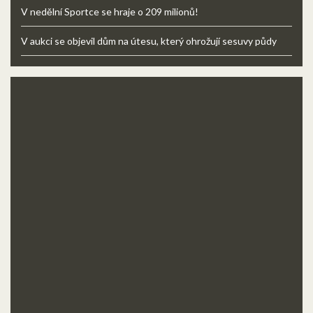
V nedělní Sportce se hraje o 209 milionů!
V aukci se objevil dům na útesu, který ohrožují sesuvy půdy