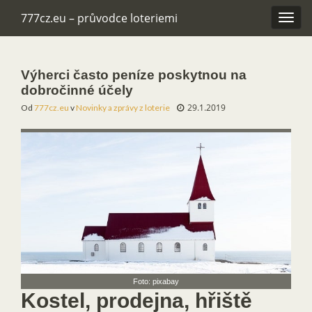
777cz.eu – průvodce loteriemi
Rozba
navig
Výherci často peníze poskytnou na
dobročinné účely
29.1.2019
Od
777cz.eu
v
Novinky a zprávy z loterie
Foto: pixabay
Kostel, prodejna, hřiště