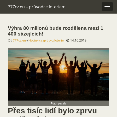
777cz.eu – průvodce loteriemi
Rozba
navig
Výhra 80 milionů bude rozdělena mezi 1
400 sázejících!
14.10.2019
Od
777cz.eu
v
Novinky a zprávy z loterie
Foto: pexels
Přes tisíc lidí bylo zprvu