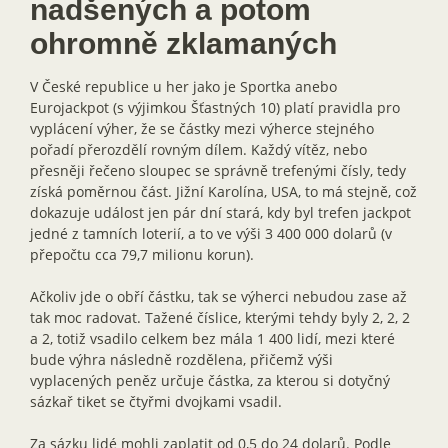
nadšených a potom
ohromně zklamaných
V České republice u her jako je Sportka anebo
Eurojackpot (s výjimkou Šťastných 10) platí pravidla pro
vyplácení výher, že se částky mezi výherce stejného
pořadí přerozdělí rovným dílem. Každý vítěz, nebo
přesněji řečeno sloupec se správně trefenými čísly, tedy
získá poměrnou část. Jižní Karolína, USA, to má stejně, což
dokazuje událost jen pár dní stará, kdy byl trefen jackpot
jedné z tamních loterií, a to ve výši 3 400 000 dolarů (v
přepočtu cca 79,7 milionu korun).
Ačkoliv jde o obří částku, tak se výherci nebudou zase až
tak moc radovat. Tažené číslice, kterými tehdy byly 2, 2, 2
a 2, totiž vsadilo celkem bez mála 1 400 lidí, mezi které
bude výhra následně rozdělena, přičemž výši
vyplacených peněz určuje částka, za kterou si dotyčný
sázkař tiket se čtyřmi dvojkami vsadil.
Za sázku lidé mohli zaplatit od 0,5 do 24 dolarů. Podle